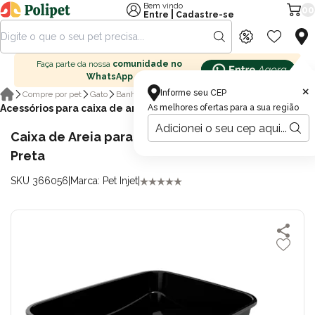
Bem vindo
00
|
Entre
Cadastre-se
Faça parte da nossa
comunidade no
WhatsApp
×
Informe seu CEP
Compre por pet
Gato
Banheiro para gatos
Acessórios para caixa de areia para gatos
As melhores ofertas para a sua região
Caixa de Areia para Gatos Jumbox Pet Injet
Preta
SKU 366056
|
Marca: Pet Injet
|