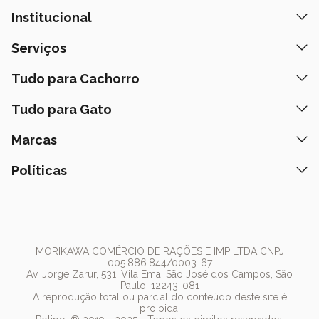
Institucional
Quem Somos
Serviços
Nossas Lojas
Banho e Tosa
Tudo para Cachorro
Prazos de Entrega
Retire na Loja
Ração
Tudo para Gato
Fale Conosco
Peça pelo Delivery
Petiscos
Formas de Pagamento
Ração
Marcas
Assinatura Polipet
Tapete Higiênico
Como Comprar
Areia
Hospital Veterinário
Nexgard
Políticas
Coleiras
Lista de Desejos
Caixa de Areia
Clube mais Polipet
Simparic
Comedouros
Regulamentos Promocionais
Política de Privacidade
Bebedouro
PremieR
Antipulgas
Trocas e Devoluções
Termos de Uso
Fonte de Água
Golden
Dúvidas Frequentes
Arranhador
Pedigree
MORIKAWA COMÉRCIO DE RAÇÕES E IMP LTDA CNPJ
005.886.844/0003-67
Whiskas
Av. Jorge Zarur, 531, Vila Ema, São José dos Campos, São
Paulo, 12243-081
Dog Chow
A reprodução total ou parcial do conteúdo deste site é
proibida.
Royal Canin