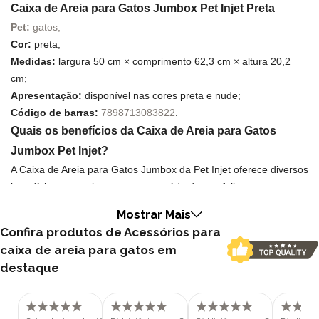
Caixa de Areia para Gatos Jumbox Pet Injet Preta
Pet:
gatos;
Cor:
preta;
Medidas:
largura 50 cm × comprimento 62,3 cm × altura 20,2
cm;
Apresentação:
disponível nas cores preta e nude;
Código de barras:
7898713083822
.
Quais os benefícios da Caixa de Areia para Gatos
Jumbox Pet Injet?
A Caixa de Areia para Gatos Jumbox da Pet Injet oferece diversos
benefícios para o bem-estar e a saúde do seu felino,
proporcionando um ambiente higiênico, confortável e seguro para
Mostrar Mais
ele fazer suas necessidades:
Confira produtos de Acessórios para
Amplo espaço e conforto:
caixa de areia para gatos em
A Jumbox é uma caixa de areia gigante, com dimensões
destaque
generosas que atendem às necessidades de gatos de todos os
portes, inclusive raças grandes e obesas. O amplo espaço
interno permite que o gato se movimente livremente, cavando,