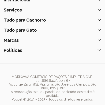
Quem Somos
Serviços
Nossas Lojas
Banho e Tosa
Tudo para Cachorro
Prazos de Entrega
Retire na Loja
Ração
Tudo para Gato
Fale Conosco
Peça pelo Delivery
Petiscos
Formas de Pagamento
Ração
Marcas
Assinatura Polipet
Tapete Higiênico
Como Comprar
Areia
Hospital Veterinário
Nexgard
Políticas
Coleiras
Lista de Desejos
Caixa de Areia
Clube mais Polipet
Simparic
Comedouros
Regulamentos Promocionais
Política de Privacidade
Bebedouro
PremieR
Antipulgas
Trocas e Devoluções
Termos de Uso
Fonte de Água
Golden
Dúvidas Frequentes
Arranhador
Pedigree
MORIKAWA COMÉRCIO DE RAÇÕES E IMP LTDA CNPJ
005.886.844/0003-67
Whiskas
Av. Jorge Zarur, 531, Vila Ema, São José dos Campos, São
Paulo, 12243-081
Dog Chow
A reprodução total ou parcial do conteúdo deste site é
proibida.
Royal Canin
Polipet ® 2019 - 2025 - Todos os direitos reservados.
Guabi Natural