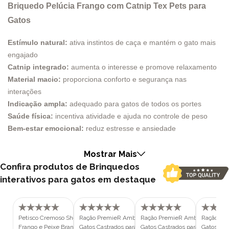
Briquedo Pelúcia Frango com Catnip Tex Pets para
Gatos
Estímulo natural:
ativa instintos de caça e mantém o gato mais
engajado
Catnip integrado:
aumenta o interesse e promove relaxamento
Material macio:
proporciona conforto e segurança nas
interações
Indicação ampla:
adequado para gatos de todos os portes
Saúde física:
incentiva atividade e ajuda no controle de peso
Bem-estar emocional:
reduz estresse e ansiedade
Enriquecimento ambiental:
melhora a qualidade do ambiente
doméstico
Mostrar Mais
Confira produtos de Brinquedos
Criar um ambiente estimulante para gatos vai muito além de
interativos para gatos em destaque
oferecer um simples brinquedo. É sobre ativar instintos, reduzir o
estresse e promover bem-estar de forma natural e contínua. O
Brinquedo Pelúcia Frango com Catnip Tex Pets foi desenvolvido
Petisco Cremoso Sheba 12g Sabor
Ração PremieR Ambientes Internos
Ração PremieR Ambientes Inte
Ração Pre
exatamente com esse propósito, unindo estímulo físico e mental
Frango e Peixe Branco com Frango
Gatos Castrados para Gatos de 6
Gatos Castrados para Gatos de 
Gatos Cas