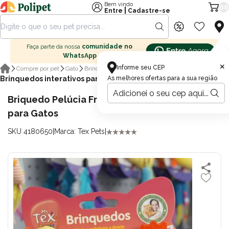
Bem vindo
00
|
Entre
Cadastre-se
Faça parte da nossa
comunidade no
WhatsApp
×
Informe seu CEP
Compre por pet
Gato
Brinquedo para Gatos
Brinquedos interativos para gatos
As melhores ofertas para a sua região
Briquedo Pelúcia Frango com Catnip Tex Pets
para Gatos
SKU 4180650
|
Marca: Tex Pets
|