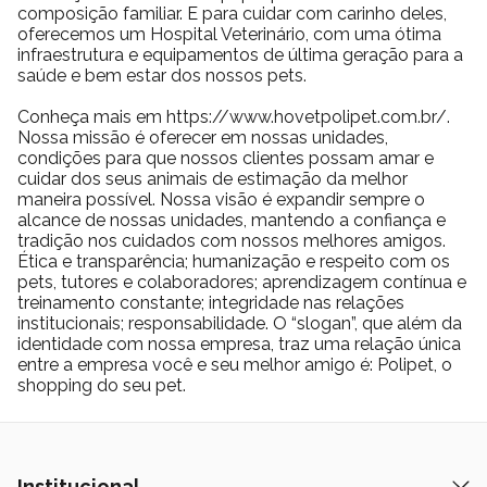
Investir em um brinquedo como o Brinquedo Pelúcia Frango com
composição familiar. E para cuidar com carinho deles,
Catnip Tex Pets é uma forma prática de melhorar a qualidade de
oferecemos um Hospital Veterinário, com uma ótima
infraestrutura e equipamentos de última geração para a
vida do gato. Ele estimula, entretém e ainda contribui para o
saúde e bem estar dos nossos pets.
equilíbrio emocional.
Ao integrar esse tipo de estímulo na rotina, o ambiente se torna
Conheça mais em https://www.hovetpolipet.com.br/.
mais dinâmico e alinhado com as necessidades naturais do
Nossa missão é oferecer em nossas unidades,
condições para que nossos clientes possam amar e
animal. O resultado é um gato mais ativo, mais satisfeito e com
cuidar dos seus animais de estimação da melhor
comportamentos mais saudáveis no dia a dia.
maneira possível. Nossa visão é expandir sempre o
alcance de nossas unidades, mantendo a confiança e
tradição nos cuidados com nossos melhores amigos.
Ética e transparência; humanização e respeito com os
pets, tutores e colaboradores; aprendizagem contínua e
treinamento constante; integridade nas relações
institucionais; responsabilidade. O “slogan”, que além da
identidade com nossa empresa, traz uma relação única
entre a empresa você e seu melhor amigo é: Polipet, o
shopping do seu pet.
Institucional