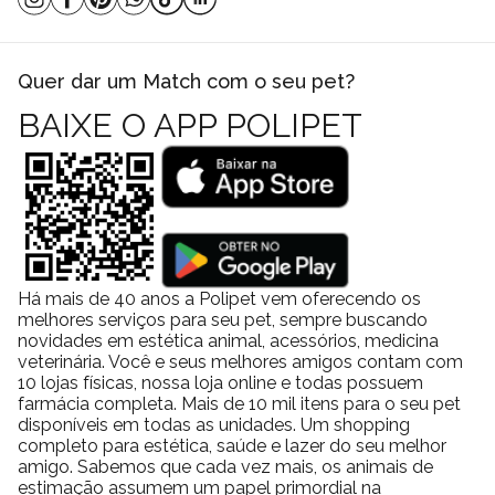
Benefício adicional
Redução de estresse
Estrutura
Leve e segura
FAQ:
Quer dar um Match com o seu pet?
Esse brinquedo é indicado para todos os gatos?
BAIXE O APP POLIPET
Sim, é indicado para gatos de todos os portes e idades.
O catnip é seguro para uso diário?
Sim, o catnip é natural e seguro quando utilizado em produtos
apropriados.
O gato pode perder o interesse com o tempo?
Pode acontecer, mas alternar brinquedos ajuda a manter o
interesse elevado.
Há mais de 40 anos a Polipet vem oferecendo os
Ajuda realmente a reduzir o estresse?
melhores serviços para seu pet, sempre buscando
Sim, o catnip combinado com atividade física contribui para
novidades em estética animal, acessórios, medicina
relaxamento.
veterinária. Você e seus melhores amigos contam com
10 lojas físicas, nossa loja online e todas possuem
Precisa de supervisão durante o uso?
farmácia completa. Mais de 10 mil itens para o seu pet
Não é obrigatório, mas recomenda-se observar as primeiras
disponíveis em todas as unidades. Um shopping
interações.
completo para estética, saúde e lazer do seu melhor
amigo. Sabemos que cada vez mais, os animais de
Um ambiente mais ativo, saudável e equilibrado!
estimação assumem um papel primordial na