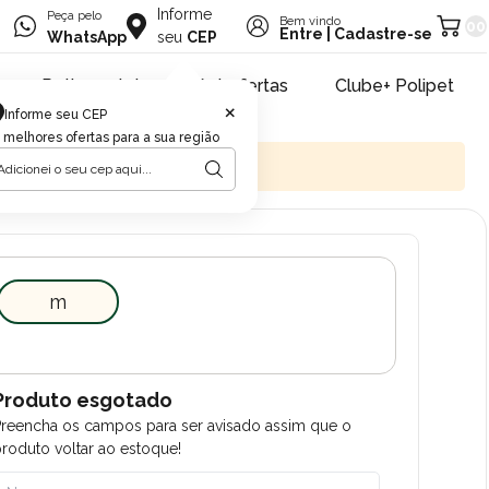
Informe
Peça pelo
Bem vindo
00
Entre
|
Cadastre-se
WhatsApp
seu
CEP
Retire na loja
Pet ofertas
Clube+ Polipet
×
Informe seu CEP
 melhores ofertas para a sua região
m
Produto esgotado
Preencha os campos para ser avisado assim que o
roduto voltar ao estoque!