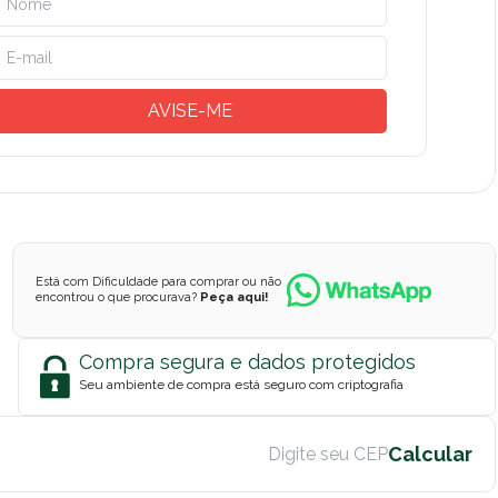
AVISE-ME
Está com Dificuldade para comprar ou não
encontrou o que procurava?
Peça aqui!
Compra segura e dados protegidos
Seu ambiente de compra está seguro com criptografia