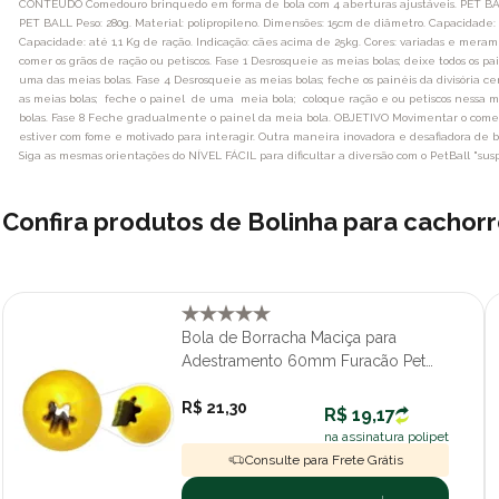
CONTEÚDO Comedouro brinquedo em forma de bola com 4 aberturas ajustáveis. PET BALL Pe
PET BALL Peso: 280g. Material: polipropileno. Dimensões: 15cm de diâmetro. Capacidade: 
Capacidade: até 1,1 Kg de ração. Indicação: cães acima de 25kg. Cores: variadas e mera
comer os grãos de ração ou petiscos. Fase 1 Desrosqueie as meias bolas; deixe todos os 
uma das meias bolas. Fase 4 Desrosqueie as meias bolas; feche os painéis da divisória c
as meias bolas; feche o painel de uma meia bola; coloque ração e ou petiscos nessa meia
bolas. Fase 8 Feche gradualmente o painel da meia bola. OBJETIVO Movimentar o comedo
estiver com fome e motivado para interagir. Outra maneira inovadora e desafiadora de b
Siga as mesmas orientações do NÍVEL FÁCIL para dificultar a diversão com o PetBall "su
Confira produtos de Bolinha para cachor
Bola de Borracha Maciça para
Adestramento 60mm Furacão Pet
para Cães Cores Sortidas
R$ 21,30
R$ 19,17
na assinatura polipet
Consulte para Frete Grátis