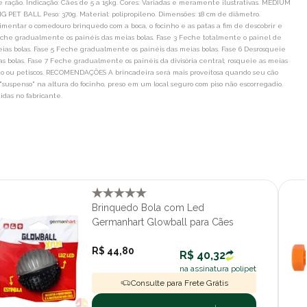
ração. Indicação: Cães de 5 a 15kg. Cores: Variadas e meramente ilustrativas. MEDIUM
IG PET BALL Peso: 370g. Material: polipropileno. Dimensões: 18 cm de diâmetro.
imentar o comedouro brinquedo com a boca, o focinho e as patas a fim de descobrir e
2 Feche gradualmente os painéis das meias bolas. Fase 3 Feche totalmente o painel de
 meias bolas. Fase 5 Feche gradualmente os painéis das meias bolas. Fase 6 Desrosqueie
as bolas. Fase 7 Feche gradualmente os painéis da divisória central; rosqueie as meias
ção ou petiscos. RECOMENDAÇÕES A brincadeira será mais proveitosa quando seu cão
"suspenso" na altura do focinho, preso em um local seguro com piso não escorregadio.
idas no fabricante.
Brinquedo Bola com Led
Germanhart Glowball para Cães
R$ 44,80
R$ 40,32
na assinatura polipet
Consulte para Frete Grátis