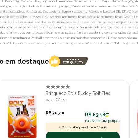
so: 117g. Material: Polipropileno. Dimensões: 12cm de diâmetro. Capacidade: Até 300g de 
até 500g de ração. Indicação: cães de 15 a 25kg. Cores: variadas e meramente ilustrativas. B
mente ilustrativas. Anti stress Ocupacional Super resistente Atóxico e Lavável OBJETIVO Mov
painéis abertos; coloque ração e ou petiscos nas meias bolas; rosqueie as meias bolas. Fase 
entral e deixe os outros abertos; coloque ração e ou petiscos nas meias bolas; rosqueie as
 bola; deixe os painéis da divisória central e da outra meia bola abertos; rosqueie as mei
uro brinquedo com a boca, o focinho e as patas a fim de descobrir e comer os grãos de ra
rincar é pendurar o PetBall amarrando o pelos painéis do disco central. Deixe o comedouro 
spenso". É importante lembrar que nenhum brinquedo é 100% indestrutível. *Informações obt
ro em destaque
Brinquedo Bola Buddy Bolt Flex
para Cães
R$ 70,20
R$ 63,18
na assinatura polipet
Consulte para Frete Grátis