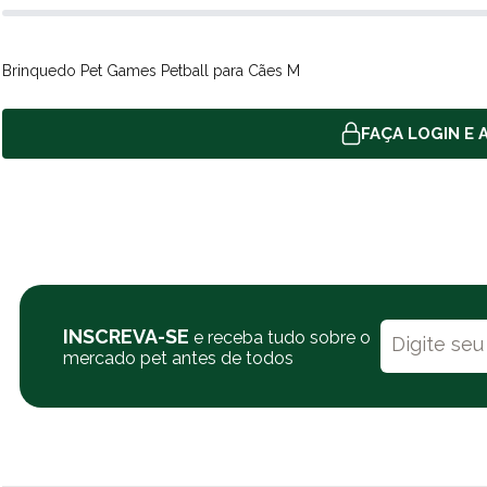
Brinquedo Pet Games Petball para Cães M
FAÇA LOGIN E A
INSCREVA-SE
e receba tudo sobre o
mercado pet antes de todos