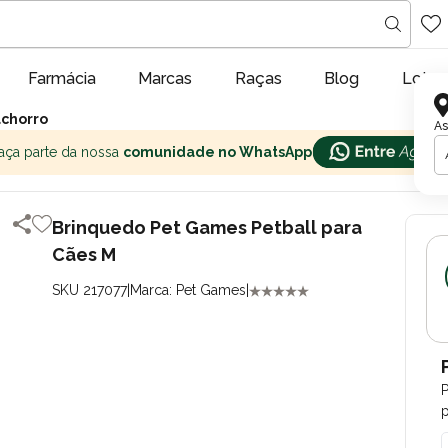
Farmácia
Marcas
Raças
Blog
Lojas
achorro
As
aça parte da nossa
comunidade no WhatsApp
Brinquedo Pet Games Petball para
Cães M
SKU 217077
|
Marca: Pet Games
|
p