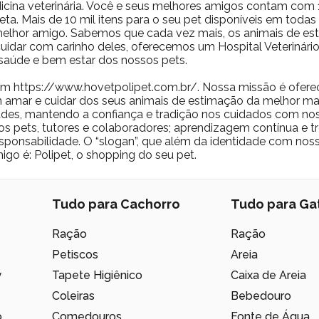
icina veterinária. Você e seus melhores amigos contam com 10
ta. Mais de 10 mil itens para o seu pet disponíveis em toda
 melhor amigo. Sabemos que cada vez mais, os animais de 
a cuidar com carinho deles, oferecemos um Hospital Veterinár
saúde e bem estar dos nossos pets.
m https://www.hovetpolipet.com.br/. Nossa missão é ofere
 amar e cuidar dos seus animais de estimação da melhor man
des, mantendo a confiança e tradição nos cuidados com nos
os pets, tutores e colaboradores; aprendizagem contínua e t
 responsabilidade. O “slogan”, que além da identidade com no
igo é: Polipet, o shopping do seu pet.
Tudo para Cachorro
Tudo para Ga
Ração
Ração
Petiscos
Areia
y
Tapete Higiênico
Caixa de Areia
Coleiras
Bebedouro
o
Comedouros
Fonte de Água