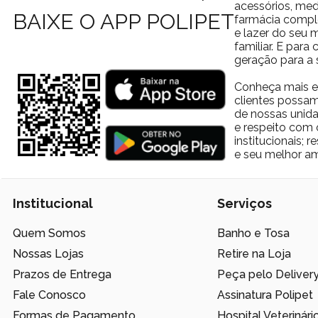
acessórios, med
BAIXE O APP POLIPET
farmácia comple
e lazer do seu
familiar. E par
geração para a 
Conheça mais e
clientes possam
de nossas unida
e respeito com 
institucionais;
e seu melhor am
Institucional
Serviços
Quem Somos
Banho e Tosa
Nossas Lojas
Retire na Loja
Prazos de Entrega
Peça pelo Deliver
Fale Conosco
Assinatura Polipet
Formas de Pagamento
Hospital Veterinári