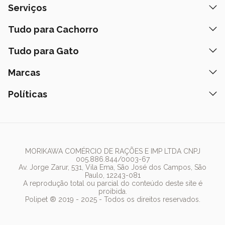
Quem Somos
Serviços
Nossas Lojas
Banho e Tosa
Tudo para Cachorro
Prazos de Entrega
Retire na Loja
Ração
Tudo para Gato
Fale Conosco
Peça pelo Delivery
Petiscos
Formas de Pagamento
Ração
Marcas
Assinatura Polipet
Tapete Higiênico
Como Comprar
Areia
Hospital Veterinário
Nexgard
Políticas
Coleiras
Lista de Desejos
Caixa de Areia
Clube mais Polipet
Simparic
Comedouros
Regulamentos Promocionais
Política de Privacidade
Bebedouro
PremieR
Antipulgas
Trocas e Devoluções
Termos de Uso
Fonte de Água
Golden
Dúvidas Frequentes
Arranhador
Pedigree
MORIKAWA COMÉRCIO DE RAÇÕES E IMP LTDA CNPJ
005.886.844/0003-67
Whiskas
Av. Jorge Zarur, 531, Vila Ema, São José dos Campos, São
Paulo, 12243-081
Dog Chow
A reprodução total ou parcial do conteúdo deste site é
proibida.
Royal Canin
Polipet ® 2019 - 2025 - Todos os direitos reservados.
Guabi Natural