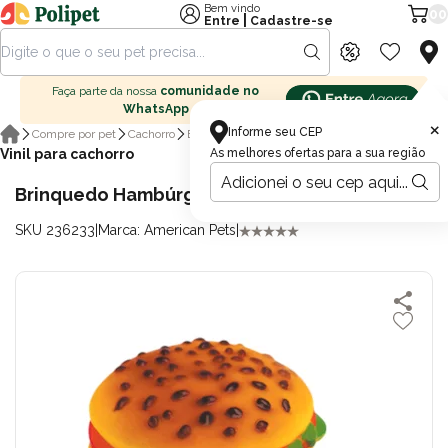
Bem vindo
00
|
Entre
Cadastre-se
Faça parte da nossa
comunidade no
WhatsApp
×
Informe seu CEP
Compre por pet
Cachorro
Brinquedos para cachorro
Vinil para cachorro
As melhores ofertas para a sua região
Brinquedo Hambúrger de Vinil American Pets
SKU 236233
|
Marca: American Pets
|