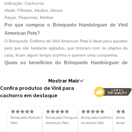
Indicação: Cachorros
Idade: Filhotes, Adultos, Idosos
Raças: Pequenas, Médias
Por que comprar o Brinquedo Hambúrguer de Vinil
American Pets?
O Brinquedo Golfinho de Vinil American Pets é ideal para aqueles
pets que são bastante agitados, que brincam com os objetos da
casa, ficam algum tempo sozinho e querem uma companhia.
Quais os benefícios do Brinquedo Hambúrguer de
Vinil American Pets?
O Brinquedo Golfinho de Vinil American Pets é uma forma
Mostrar Mais
Inovadora, relaxante, que proporciona uma atividade física
Confira produtos de Vinil para
enriquecedora, mental e sensorial.
cachorro em destaque
Por que comprar o Brinquedo Hambúrguer de Vinil
American Pets na Polipet?
Na PoliPet oferecemos ótimos preços em diversos produtos em
Brinquedo Biscoito Vinil American
Brinquedo Franguinho Vinil
Brinquedo Golfinho de Vinil
Brinquedo
Pets
American Pets
American Pets
American
nosso site, e você pode comprar por boleto bancário ou cartão de
crédito. Além de frete grátis sobre condições especiais para todo