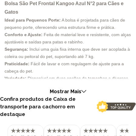
Bolsa São Pet Frontal Kangoo Azul N°2 para Cães e
Gatos
Ideal para Pequenos Porte:
A bolsa é projetada para cães de
pequeno porte, oferecendo uma estrutura firme e prática.
Conforto e Ajuste:
Feita de material leve e resistente, com alças
ajustáveis e saídas para patas e rabinho.
Segurança:
Inclui uma guia fixa interna que deve ser acoplada à
coleira ou peitoral do pet, suportando até 7 kg.
Praticidade:
Fácil de lavar e com regulagem de ajuste para a
cabeça do pet.
Variedade:
Disponível em duas opções de tamanhos e diversas
cores.
Mostrar Mais
Código de barras:
7898482478492.
Confira produtos de Caixa de
A Bolsa São Pet Frontal Kangoo Azul é a escolha perfeita para
transporte para cachorro em
quem deseja passear com cães de pequeno porte de forma
destaque
prática e segura. Desenvolvida pela São Pet, esta bolsa foi
projetada para oferecer o máximo de conforto tanto para o pet
quanto para o tutor. Com uma estrutura firme e um design