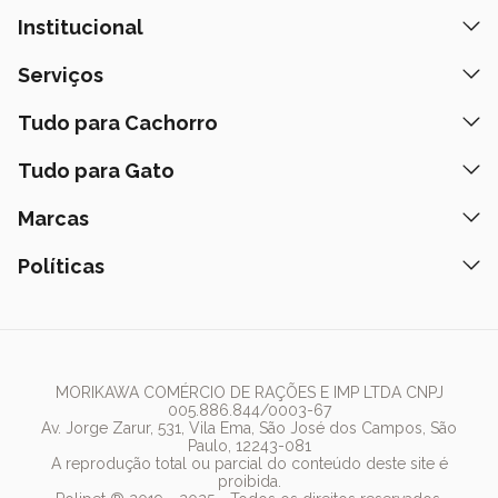
Institucional
Quem Somos
Serviços
Nossas Lojas
Banho e Tosa
Tudo para Cachorro
Prazos de Entrega
Retire na Loja
Ração
Tudo para Gato
Fale Conosco
Peça pelo Delivery
Petiscos
Formas de Pagamento
Ração
Marcas
Assinatura Polipet
Tapete Higiênico
Como Comprar
Areia
Hospital Veterinário
Nexgard
Políticas
Coleiras
Lista de Desejos
Caixa de Areia
Clube mais Polipet
Simparic
Comedouros
Regulamentos Promocionais
Política de Privacidade
Bebedouro
PremieR
Antipulgas
Trocas e Devoluções
Termos de Uso
Fonte de Água
Golden
Dúvidas Frequentes
Arranhador
Pedigree
MORIKAWA COMÉRCIO DE RAÇÕES E IMP LTDA CNPJ
005.886.844/0003-67
Whiskas
Av. Jorge Zarur, 531, Vila Ema, São José dos Campos, São
Paulo, 12243-081
Dog Chow
A reprodução total ou parcial do conteúdo deste site é
proibida.
Royal Canin