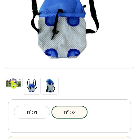
n°01
nº02