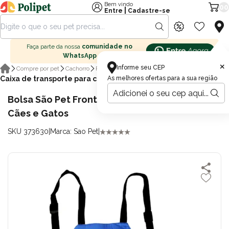
Bem vindo
00
|
Entre
Cadastre-se
Faça parte da nossa
comunidade no
WhatsApp
×
Informe seu CEP
Compre por pet
Cachorro
Passeio para cachorro
Caixa de transporte para cachorro
As melhores ofertas para a sua região
Bolsa São Pet Frontal Kangoo Azul N°2 para
Cães e Gatos
SKU 373630
|
Marca: Sao Pet
|