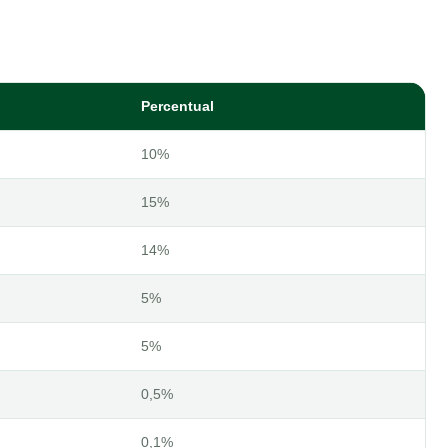
Percentual
10%
15%
14%
5%
5%
0,5%
0,1%