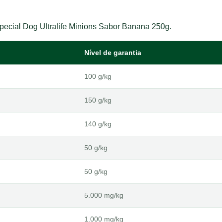
Special Dog Ultralife Minions Sabor Banana 250g.
Nível de garantia
100 g/kg
150 g/kg
140 g/kg
50 g/kg
50 g/kg
5.000 mg/kg
1.000 mg/kg