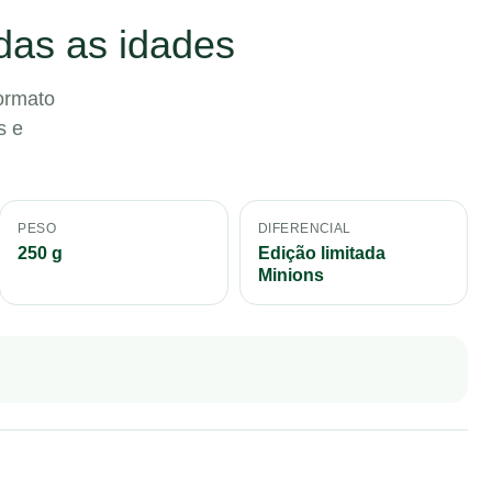
das as idades
ormato
s e
PESO
DIFERENCIAL
250 g
Edição limitada
Minions