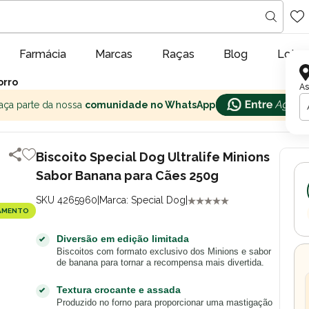
Farmácia
Marcas
Raças
Blog
Lojas
orro
As
aça parte da nossa
comunidade no WhatsApp
Biscoito Special Dog Ultralife Minions
Sabor Banana para Cães 250g
SKU 4265960
|
Marca: Special Dog
|
AMENTO
Diversão em edição limitada
Biscoitos com formato exclusivo dos Minions e sabor
de banana para tornar a recompensa mais divertida.
Textura crocante e assada
Produzido no forno para proporcionar uma mastigação