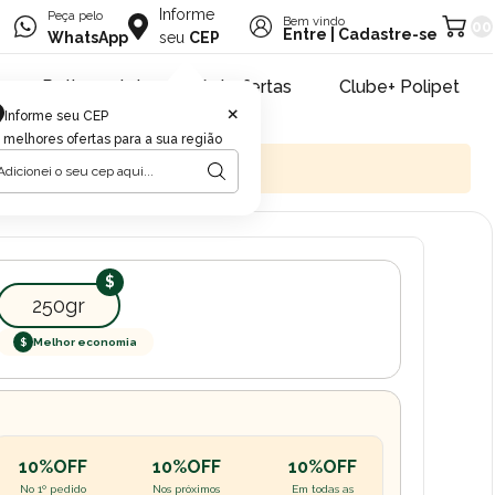
Informe
Peça pelo
Bem vindo
00
Entre
|
Cadastre-se
WhatsApp
seu
CEP
Retire na loja
Pet ofertas
Clube+ Polipet
×
Informe seu CEP
 melhores ofertas para a sua região
250gr
$
Melhor economia
10%OFF
10%OFF
10%OFF
No 1º pedido
Nos próximos
Em todas as