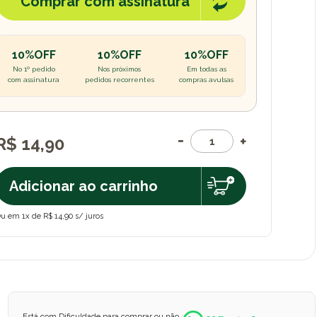
Comprar com assinatura
10%OFF
10%OFF
10%OFF
No 1º pedido
Nos próximos
Em todas as
com assinatura
pedidos recorrentes
compras avulsas
R$ 14,90
Adicionar ao carrinho
u em 1x de R$ 14,90 s/ juros
Está com Dificuldade para comprar ou não