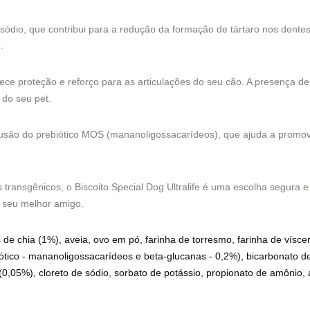
dio, que contribui para a redução da formação de tártaro nos dentes
.
erece proteção e reforço para as articulações do seu cão. A presença d
 do seu pet.
clusão do prebiótico MOS (mananoligossacarídeos), que ajuda a promove
es transgênicos, o Biscoito Special Dog Ultralife é uma escolha segura
o seu melhor amigo.
 de chia (1%), aveia, ovo em pó, farinha de torresmo, farinha de vísc
biótico - mananoligossacarídeos e beta-glucanas - 0,2%), bicarbonato de
0,05%), cloreto de sódio, sorbato de potássio, propionato de amônio, a