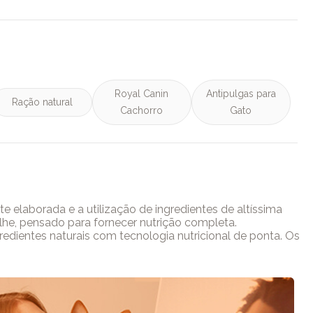
Royal Canin
Antipulgas para
Ração natural
Cachorro
Gato
 elaborada e a utilização de ingredientes de altíssima
he, pensado para fornecer nutrição completa.
gredientes naturais com tecnologia nutricional de ponta. Os
ário para se manter fisicamente saudável, mentalmente
atende às necessidades nutricionais de cada fase da vida
indo diretamente na qualidade de vida do seu
, vitalidade e felicidade.