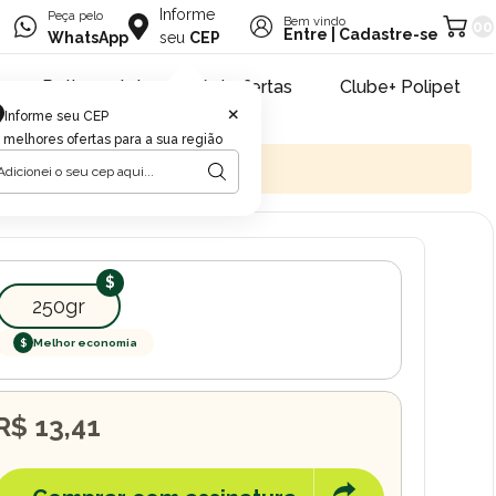
Informe
Peça pelo
Bem vindo
00
Entre
|
Cadastre-se
WhatsApp
seu
CEP
Retire na loja
Pet ofertas
Clube+ Polipet
×
Informe seu CEP
 melhores ofertas para a sua região
250gr
$
Melhor economia
R$ 13,41