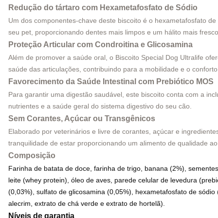
Redução do tártaro com Hexametafosfato de Sódio
Um dos componentes-chave deste biscoito é o hexametafosfato de só
seu pet, proporcionando dentes mais limpos e um hálito mais fresco
Proteção Articular com Condroitina e Glicosamina
Além de promover a saúde oral, o Biscoito Special Dog Ultralife of
saúde das articulações, contribuindo para a mobilidade e o conforto
Favorecimento da Saúde Intestinal com Prebiótico MOS
Para garantir uma digestão saudável, este biscoito conta com a in
nutrientes e a saúde geral do sistema digestivo do seu cão.
Sem Corantes, Açúcar ou Transgênicos
Elaborado por veterinários e livre de corantes, açúcar e ingredient
tranquilidade de estar proporcionando um alimento de qualidade a
Composição
Farinha de batata de doce, farinha de trigo, banana (2%), sementes
leite (whey protein), óleo de aves, parede celular de levedura (pre
(0,03%), sulfato de glicosamina (0,05%), hexametafosfato de sódio (
alecrim, extrato de chá verde e extrato de hortelã).
Níveis de garantia