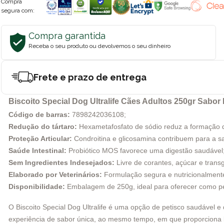
Compra
segura com:
Compra garantida
Receba o seu produto ou devolvemos o seu dinheiro
Frete e prazo de entrega
Biscoito Special Dog Ultralife Cães Adultos 250gr Sabor
Código de barras:
7898242036108;
Redução do tártaro:
Hexametafosfato de sódio reduz a formação d
Proteção Articular:
Condroitina e glicosamina contribuem para a sa
Saúde Intestinal:
Probiótico MOS favorece uma digestão saudável
Sem Ingredientes Indesejados:
Livre de corantes, açúcar e trans
Elaborado por Veterinários:
Formulação segura e nutricionalment
Disponibilidade:
Embalagem de 250g, ideal para oferecer como pet
O Biscoito Special Dog Ultralife é uma opção de petisco saudável 
experiência de sabor única, ao mesmo tempo, em que proporciona be