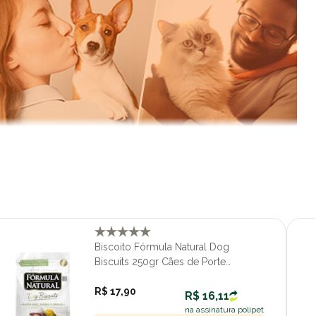
Biscoito Fórmula Natural Dog
Biscuits 250gr Cães de Porte
Pequeno sabor Batata Doce, Banana
e Linhaça
R$ 17,90
R$ 16,11
na assinatura polipet