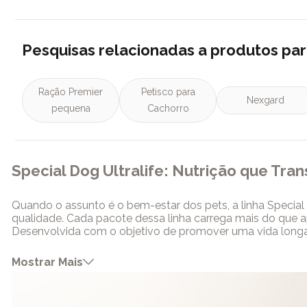
Pesquisas relacionadas a produtos pa
Ração Premier
Petisco para
Nexgard
pequena
Cachorro
Special Dog Ultralife: Nutrição que Tra
Quando o assunto é o bem-estar dos pets, a linha Special
qualidade. Cada pacote dessa linha carrega mais do que 
Desenvolvida com o objetivo de promover uma vida longa, at
benefícios vão além da alimentação diária, pois cada re
ativo e emocionalmente satisfeito. Essa combinação de cu
Mostrar Mais
dos pets, mas também proporciona prazer e bem-estar. As
companheiro. A linha Special Dog Ultralife é, sem dúvida, 