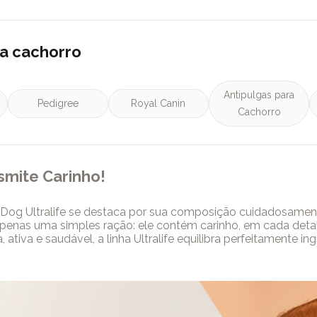
ra cachorro
Antipulgas para
Pedigree
Royal Canin
Cachorro
nsmite Carinho!
 Dog Ultralife se destaca por sua composição cuidadosamente
apenas uma simples ração: ele contém carinho, em cada detal
iva e saudável, a linha Ultralife equilibra perfeitamente in
feição é um momento em que o seu pet recebe suporte necess
idado, carinho e ciência resulta em um alimento que não só 
sim, cada porção se transforma em um gesto de amor, reflet
uma escolha pensada para garantir que seu pet viva com saúde