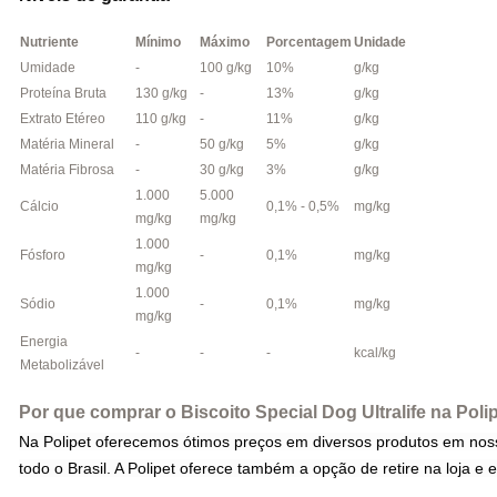
Nutriente
Mínimo
Máximo
Porcentagem
Unidade
Umidade
-
100 g/kg
10%
g/kg
Proteína Bruta
130 g/kg
-
13%
g/kg
Extrato Etéreo
110 g/kg
-
11%
g/kg
Matéria Mineral
-
50 g/kg
5%
g/kg
Matéria Fibrosa
-
30 g/kg
3%
g/kg
1.000
5.000
Cálcio
0,1% - 0,5%
mg/kg
mg/kg
mg/kg
1.000
Fósforo
-
0,1%
mg/kg
mg/kg
1.000
Sódio
-
0,1%
mg/kg
mg/kg
Energia
-
-
-
kcal/kg
Metabolizável
Por que comprar o Biscoito Special Dog Ultralife na Poli
Na Polipet oferecemos ótimos preços em diversos produtos em nosso 
todo o Brasil. A Polipet oferece também a opção de retire na loja e 