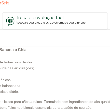
Troca e devolução fácil
Receba o seu produto ou devolvemos o seu dinheiro
 Banana e Chia
e tártaro nos dentes;
úde das articulações;
;
gênicos;
e balanceada;
isco diário.
e delicioso para cães adultos. Formulado com ingredientes de alta qua
nefícios nutricionais essenciais para a saúde do seu cão.