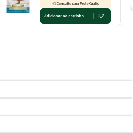
Consulte para Frete Grátis
Adicionar ao carrinho
roporcionar uma melhor qualidade de vida. Dessa forma, o
em todas as fases da vida.
Todas as Idades
 linha Special Dog Ultralife em destaque é seu foco
da dos pets. Desde filhotes cheios de energia, que
ara o crescimento saudável, até animais idosos, que
ra manter a vitalidade, há uma fórmula especialmente
da linha são criadas a partir de pesquisas detalhadas
cionais específicas de cada fase, garantindo que seu
 em cada etapa da vida.