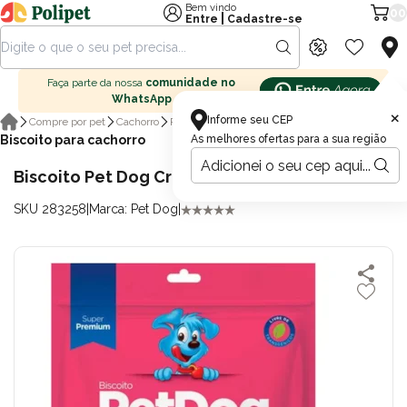
Bem vindo
00
|
Entre
Cadastre-se
Faça parte da nossa
comunidade no
WhatsApp
×
Informe seu CEP
Compre por pet
Cachorro
Petisco para cachorro
Biscoito para cachorro
As melhores ofertas para a sua região
Biscoito Pet Dog Crock Mix 1,0kg
SKU 283258
|
Marca: Pet Dog
|