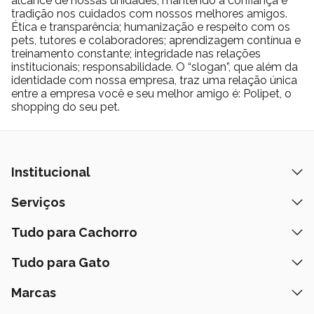
alcance de nossas unidades, mantendo a confiança e
tradição nos cuidados com nossos melhores amigos.
Ética e transparência; humanização e respeito com os
pets, tutores e colaboradores; aprendizagem contínua e
treinamento constante; integridade nas relações
institucionais; responsabilidade. O “slogan”, que além da
identidade com nossa empresa, traz uma relação única
entre a empresa você e seu melhor amigo é: Polipet, o
shopping do seu pet.
Institucional
Quem Somos
Serviços
Nossas Lojas
Banho e Tosa
Tudo para Cachorro
Prazos de Entrega
Retire na Loja
Ração
Tudo para Gato
Fale Conosco
Peça pelo Delivery
Petiscos
Formas de Pagamento
Ração
Marcas
Assinatura Polipet
Tapete Higiênico
Como Comprar
Areia
Hospital Veterinário