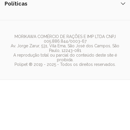
Nexgard
Políticas
Coleiras
Lista de Desejos
Caixa de Areia
Clube mais Polipet
Simparic
Comedouros
Regulamentos Promocionais
Política de Privacidade
Bebedouro
PremieR
Antipulgas
Trocas e Devoluções
Termos de Uso
Fonte de Água
Golden
Dúvidas Frequentes
Arranhador
Pedigree
MORIKAWA COMÉRCIO DE RAÇÕES E IMP LTDA CNPJ
005.886.844/0003-67
Whiskas
Av. Jorge Zarur, 531, Vila Ema, São José dos Campos, São
Paulo, 12243-081
Dog Chow
A reprodução total ou parcial do conteúdo deste site é
proibida.
Royal Canin
Polipet ® 2019 - 2025 - Todos os direitos reservados.
Guabi Natural