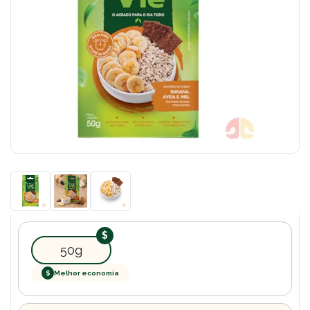
50g
$
Melhor economia