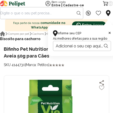
Bem vindo
00
|
Entre
Cadastre-se
Faça parte da nossa
comunidade no
WhatsApp
×
Informe seu CEP
Compre por pet
Cachorro
Petisco para cachorro
Biscoito para cachorro
As melhores ofertas para a sua região
Bifinho Pet Nutrition Vie Sabor Banana, Mel e
Aveia 50g para Cães
SKU 4144730
|
Marca: Petitos
|