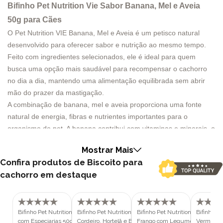
Bifinho Pet Nutrition Vie Sabor Banana, Mel e Aveia
50g para Cães
O Pet Nutrition VIE Banana, Mel e Aveia é um petisco natural
desenvolvido para oferecer sabor e nutrição ao mesmo tempo.
Feito com ingredientes selecionados, ele é ideal para quem
busca uma opção mais saudável para recompensar o cachorro
no dia a dia, mantendo uma alimentação equilibrada sem abrir
mão do prazer da mastigação.
A combinação de banana, mel e aveia proporciona uma fonte
natural de energia, fibras e nutrientes importantes para o
organismo do pet. A banana contribui com vitaminas e minerais, o
mel oferece sabor e propriedades antioxidantes, enquanto a
Mostrar Mais
aveia auxilia na digestão e na saúde intestinal. Essa união de
Confira produtos de Biscoito para
ingredientes cria um snack funcional que agrada ao paladar dos
cachorro em destaque
cães e ao mesmo tempo complementa a rotina alimentar.
Outro grande diferencial do Pet Nutrition VIE é o seu processo de
preparo, que resulta em secagem rápida e ação antioxidante,
ajudando a preservar os nutrientes dos ingredientes e mantendo
Bifinho Pet Nutrition Vie Sabor Carne
Bifinho Pet Nutrition Vie Sabor
Bifinho Pet Nutrition Vie Sabor
Bifinho Pe
com Especiarias 50g para Cães
Cordeiro, Hortelã e Batata Doce 50g
Frango com Legumes 50g para
Vermelhas