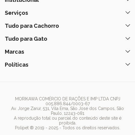
Quem Somos
Serviços
Nossas Lojas
Banho e Tosa
Tudo para Cachorro
Prazos de Entrega
Retire na Loja
Ração
Tudo para Gato
Fale Conosco
Peça pelo Delivery
Petiscos
Formas de Pagamento
Ração
Marcas
Assinatura Polipet
Tapete Higiênico
Como Comprar
Areia
Hospital Veterinário
Nexgard
Políticas
Coleiras
Lista de Desejos
Caixa de Areia
Clube mais Polipet
Simparic
Comedouros
Regulamentos Promocionais
Política de Privacidade
Bebedouro
PremieR
Antipulgas
Trocas e Devoluções
Termos de Uso
Fonte de Água
Golden
Dúvidas Frequentes
Arranhador
Pedigree
MORIKAWA COMÉRCIO DE RAÇÕES E IMP LTDA CNPJ
005.886.844/0003-67
Whiskas
Av. Jorge Zarur, 531, Vila Ema, São José dos Campos, São
Paulo, 12243-081
Dog Chow
A reprodução total ou parcial do conteúdo deste site é
proibida.
Royal Canin
Polipet ® 2019 - 2025 - Todos os direitos reservados.
Guabi Natural