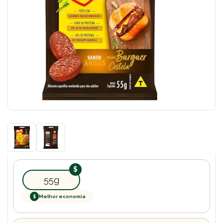
55g
$
Melhor economia