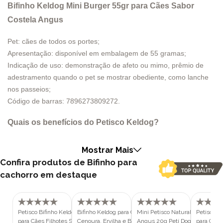
Bifinho Keldog Mini Burger 55gr para Cães Sabor
Costela Angus
Pet: cães de todos os portes;
Apresentação: disponível em embalagem de 55 gramas;
Indicação de uso: demonstração de afeto ou mimo, prêmio de
adestramento quando o pet se mostrar obediente, como lanche
nos passeios;
Código de barras: 7896273809272.
Quais os benefícios do Petisco Keldog?
O Bifinho Keldog Mini Burger é mais do que um simples petisco; é
uma experiência lúdica para o seu cão. Com o formato divertido
Mostrar Mais
de um mini hambúrguer, este petisco torna-se irresistível para o
Confira produtos de Bifinho para
seu fiel amigo, proporcionando não apenas um momento de
cachorro em destaque
alimentação, mas também de entretenimento. A diversão está
garantida em cada mordida!
Sabor Incomparável de Costela Angus
Petisco Bifinho Keldog Mini Bites
Bifinho Keldog para Cães 60gr Sabor
Mini Petisco Natural Sabor Stea
Petisco B
O sabor do Bifinho Keldog Mini Burger é verdadeiramente
para Cães Filhotes Sabor Carne e
Cenoura, Ervilha e Batata Doce
Angus 20g Petí Dog para Cães
para Cães