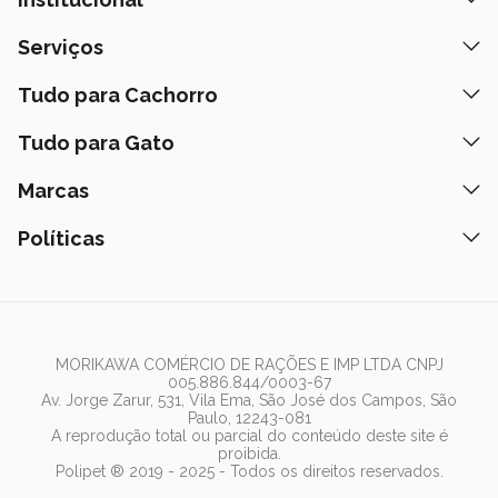
Quem Somos
Serviços
Nossas Lojas
Banho e Tosa
Tudo para Cachorro
Prazos de Entrega
Retire na Loja
Ração
Tudo para Gato
Fale Conosco
Peça pelo Delivery
Petiscos
Formas de Pagamento
Ração
Marcas
Assinatura Polipet
Tapete Higiênico
Como Comprar
Areia
Hospital Veterinário
Nexgard
Políticas
Coleiras
Lista de Desejos
Caixa de Areia
Clube mais Polipet
Simparic
Comedouros
Regulamentos Promocionais
Política de Privacidade
Bebedouro
PremieR
Antipulgas
Trocas e Devoluções
Termos de Uso
Fonte de Água
Golden
Dúvidas Frequentes
Arranhador
Pedigree
MORIKAWA COMÉRCIO DE RAÇÕES E IMP LTDA CNPJ
005.886.844/0003-67
Whiskas
Av. Jorge Zarur, 531, Vila Ema, São José dos Campos, São
Paulo, 12243-081
Dog Chow
A reprodução total ou parcial do conteúdo deste site é
proibida.
Royal Canin
Polipet ® 2019 - 2025 - Todos os direitos reservados.
Guabi Natural