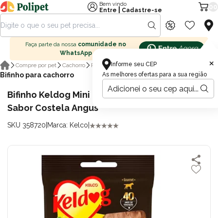
Bem vindo
00
|
Entre
Cadastre-se
Faça parte da nossa
comunidade no
WhatsApp
×
Informe seu CEP
Compre por pet
Cachorro
Petisco para cachorro
Bifinho para cachorro
As melhores ofertas para a sua região
Bifinho Keldog Mini Burger 55gr para Cães
Sabor Costela Angus
SKU 358720
|
Marca: Kelco
|