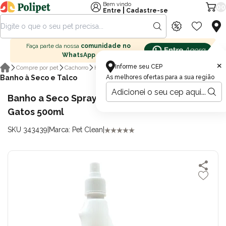
Bem vindo
00
|
Entre
Cadastre-se
Faça parte da nossa
comunidade no
WhatsApp
×
Informe seu CEP
Compre por pet
Cachorro
Higiene para cachorro
Banho à Seco e Talco
As melhores ofertas para a sua região
Banho a Seco Spray Pet Clean para Cães e
Gatos 500ml
SKU 343439
|
Marca: Pet Clean
|