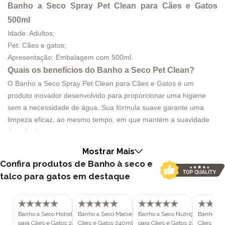
Banho a Seco Spray Pet Clean para Cães e Gatos
500ml
Idade: Adultos;
Pet: Cães e gatos;
Apresentação: Embalagem com 500ml.
Quais os benefícios do
Banho a Seco Pet Clean
?
O Banho a Seco Spray Pet Clean para Cães e Gatos é um
produto inovador desenvolvido para proporcionar uma higiene
sem a necessidade de água. Sua fórmula suave garante uma
limpeza eficaz, ao mesmo tempo, em que mantém a suavidade
do pelo do pet.
Com o Banho a Seco Pet Clean, você pode cuidar da higiene do
Mostrar Mais
seu pet de forma prática e conveniente, sem comprometer a
Confira produtos de Banho à seco e
saúde e o bem-estar dele. Esse spray é especialmente elaborado
talco para gatos em destaque
para atender às necessidades de cães e gatos, sendo ideal para
aqueles que têm o costume de dormir na cama dos seus donos.
Em dias de frio ou chuva, quando dar um banho tradicional pode
Banho a Seco Hidratação Pet Clean
Banho a Seco Maciez Pet Clean para
Banho a Seco Nutrição Pet Clea
Banho a s
ser difícil ou impraticável, o Banho a Seco Spray Pet Clean
para Cães e Gatos 240ml
Cães e Gatos 240ml
para Cães e Gatos 240ml
Cães e G