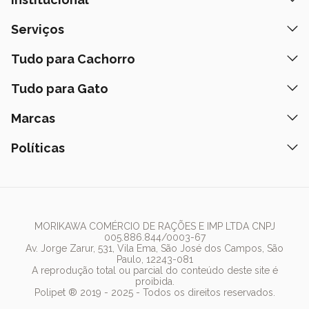
Quem Somos
Serviços
Nossas Lojas
Banho e Tosa
Tudo para Cachorro
Prazos de Entrega
Retire na Loja
Ração
Tudo para Gato
Fale Conosco
Peça pelo Delivery
Petiscos
Formas de Pagamento
Ração
Marcas
Assinatura Polipet
Tapete Higiênico
Como Comprar
Areia
Hospital Veterinário
Nexgard
Políticas
Coleiras
Lista de Desejos
Caixa de Areia
Clube mais Polipet
Simparic
Comedouros
Regulamentos Promocionais
Política de Privacidade
Bebedouro
PremieR
Antipulgas
Trocas e Devoluções
Termos de Uso
Fonte de Água
Golden
Dúvidas Frequentes
Arranhador
Pedigree
MORIKAWA COMÉRCIO DE RAÇÕES E IMP LTDA CNPJ
005.886.844/0003-67
Whiskas
Av. Jorge Zarur, 531, Vila Ema, São José dos Campos, São
Paulo, 12243-081
Dog Chow
A reprodução total ou parcial do conteúdo deste site é
proibida.
Royal Canin
Polipet ® 2019 - 2025 - Todos os direitos reservados.
Guabi Natural