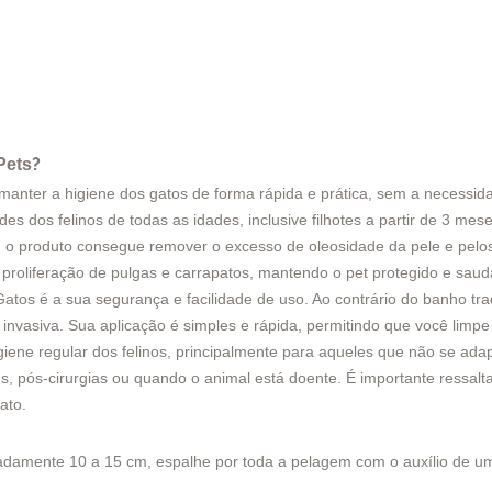
?
Pets
anter a higiene dos gatos de forma rápida e prática, sem a necessida
s dos felinos de todas as idades, inclusive filhotes a partir de 3 mes
al, o produto consegue remover o excesso de oleosidade da pele e pel
 proliferação de pulgas e carrapatos, mantendo o pet protegido e saud
os é a sua segurança e facilidade de uso. Ao contrário do banho trad
invasiva. Sua aplicação é simples e rápida, permitindo que você limp
ne regular dos felinos, principalmente para aqueles que não se adap
, pós-cirurgias ou quando o animal está doente. É importante ressalt
ato.
madamente 10 a 15 cm, espalhe por toda a pelagem com o auxílio de um