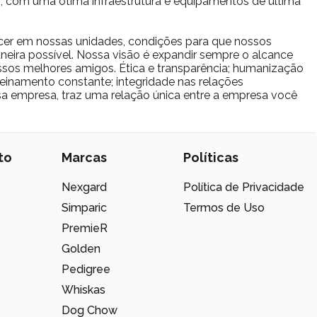
io, com uma ótima infraestrutura e equipamentos de última
cer em nossas unidades, condições para que nossos
eira possível. Nossa visão é expandir sempre o alcance
sos melhores amigos. Ética e transparência; humanização
reinamento constante; integridade nas relações
ssa empresa, traz uma relação única entre a empresa você
to
Marcas
Políticas
Nexgard
Política de Privacidade
Simparic
Termos de Uso
PremieR
Golden
Pedigree
Whiskas
Dog Chow