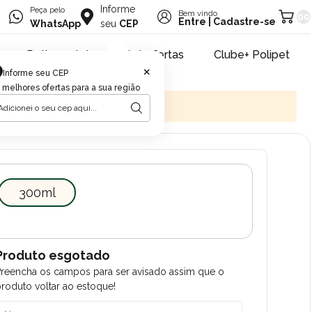
Informe
Peça pelo
Bem vindo
00
Entre
|
Cadastre-se
WhatsApp
seu
CEP
Retire na loja
Pet ofertas
Clube+ Polipet
×
Informe seu CEP
 melhores ofertas para a sua região
300ml
Produto esgotado
Preencha os campos para ser avisado assim que o
roduto voltar ao estoque!