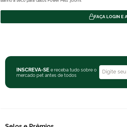
Banho a seco para Gatos Power Pets 300ml
FAÇA LOGIN E A
INSCREVA-SE
e receba tudo sobre o
mercado pet antes de todos
Selos e Prêmios