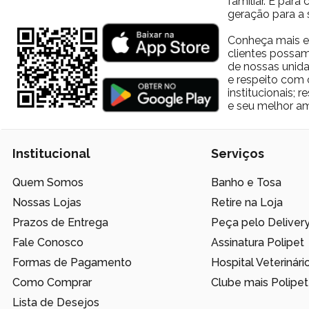
familiar. E par
geração para a 
Conheça mais e
clientes possam
de nossas unida
e respeito com 
institucionais;
e seu melhor am
Institucional
Serviços
Quem Somos
Banho e Tosa
Nossas Lojas
Retire na Loja
Prazos de Entrega
Peça pelo Deliver
Fale Conosco
Assinatura Polipet
Formas de Pagamento
Hospital Veterinári
Como Comprar
Clube mais Polipet
Lista de Desejos