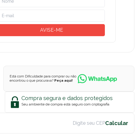
AVISE-ME
Está com Dificuldade para comprar ou não
encontrou o que procurava?
Peça aqui!
Compra segura e dados protegidos
Seu ambiente de compra está seguro com criptografia