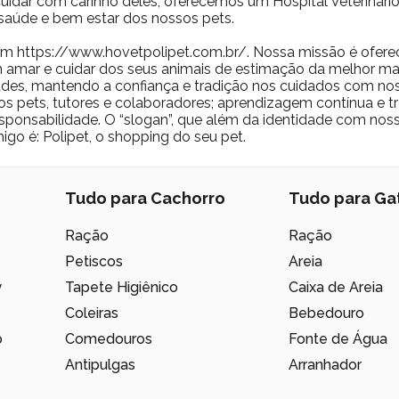
a cuidar com carinho deles, oferecemos um Hospital Veterinár
saúde e bem estar dos nossos pets.
m https://www.hovetpolipet.com.br/. Nossa missão é ofere
 amar e cuidar dos seus animais de estimação da melhor man
des, mantendo a confiança e tradição nos cuidados com nos
os pets, tutores e colaboradores; aprendizagem contínua e t
 responsabilidade. O “slogan”, que além da identidade com no
igo é: Polipet, o shopping do seu pet.
Tudo para Cachorro
Tudo para Ga
Ração
Ração
Petiscos
Areia
y
Tapete Higiênico
Caixa de Areia
Coleiras
Bebedouro
o
Comedouros
Fonte de Água
Antipulgas
Arranhador