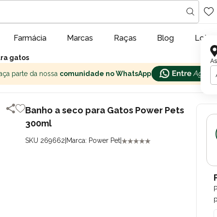
Farmácia
Marcas
Raças
Blog
Lojas
ara gatos
As
aça parte da nossa
comunidade no WhatsApp
Banho a seco para Gatos Power Pets
300ml
SKU 269662
|
Marca: Power Pet
|
p