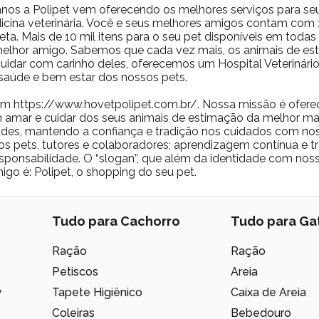
nos a Polipet vem oferecendo os melhores serviços para se
icina veterinária. Você e seus melhores amigos contam com 10
ta. Mais de 10 mil itens para o seu pet disponíveis em toda
 melhor amigo. Sabemos que cada vez mais, os animais de 
a cuidar com carinho deles, oferecemos um Hospital Veterinár
saúde e bem estar dos nossos pets.
m https://www.hovetpolipet.com.br/. Nossa missão é ofere
 amar e cuidar dos seus animais de estimação da melhor man
des, mantendo a confiança e tradição nos cuidados com nos
os pets, tutores e colaboradores; aprendizagem contínua e t
 responsabilidade. O “slogan”, que além da identidade com no
igo é: Polipet, o shopping do seu pet.
Tudo para Cachorro
Tudo para Ga
Ração
Ração
Petiscos
Areia
y
Tapete Higiênico
Caixa de Areia
Coleiras
Bebedouro