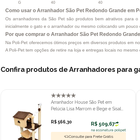
G
40
40
Como usar o Arranhador São Pet Redondo Grande em Pel
Os arranhadores da São Pet são produtos bem atrativos para o s
inicialmente o gato e o arranhador ou mesmo colocando um pouco d
Por que comprar o Arranhador São Pet Redondo Grande e
Na Poli-Pet oferecemos ótimos preços em diversos produtos em nosso
A Poli-Pet tem opções de retire na loja e entregas locais no mesm
Confira produtos de Arranhadores para 
Arranhador House São Pet em
Pelúcia Lisa Marrom e Bege e Sisal
70x35x104cm
R$ 566,30
R$ 509,67
na assinatura polipet
Consulte para Frete Grátis