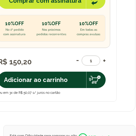
Comprar com assinatura
10%OFF
10%OFF
10%OFF
No 1º pedido
Nos próximos
Em todas as
com assinatura
pedidos recorrentes
compras avulsas
R$ 150,20
Adicionar ao carrinho
u em 3x de R$ 50,07 s/ juros no cartão
Está com Dificuldade para comprar ou não