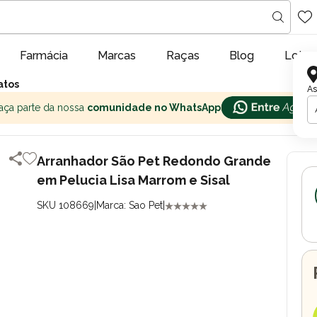
Farmácia
Marcas
Raças
Blog
Lojas
atos
As
aça parte da nossa
comunidade no WhatsApp
Arranhador São Pet Redondo Grande
em Pelucia Lisa Marrom e Sisal
SKU 108669
|
Marca: Sao Pet
|