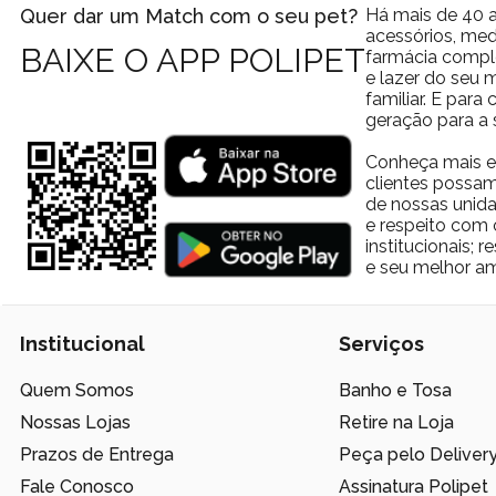
Quer dar um Match com o seu pet?
Há mais de 40 a
acessórios, med
BAIXE O APP POLIPET
farmácia comple
e lazer do seu
familiar. E par
geração para a 
Conheça mais e
clientes possam
de nossas unida
e respeito com 
institucionais;
e seu melhor am
Institucional
Serviços
Quem Somos
Banho e Tosa
Nossas Lojas
Retire na Loja
Prazos de Entrega
Peça pelo Deliver
Fale Conosco
Assinatura Polipet