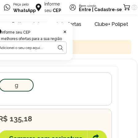
Informe
Peça pelo
Bem vindo
00
Entre
|
Cadastre-se
WhatsApp
seu
CEP
Retire na loja
Pet ofertas
Clube+ Polipet
×
Informe seu CEP
 melhores ofertas para a sua região
g
R$ 135,18