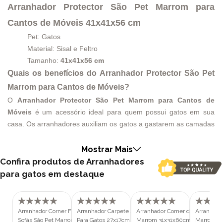
Arranhador Protector São Pet Marrom para
Cantos de Móveis 41x41x56 cm
Pet: Gatos
Material: Sisal e Feltro
Tamanho:
41x41x56 cm
Quais os benefícios do Arranhador Protector São Pet
Marrom para Cantos de Móveis?
O
Arranhador Protector São Pet Marrom para Cantos de
Móveis
é um acessório ideal para quem possui gatos em sua
casa. Os arranhadores auxiliam os gatos a gastarem as camadas
de unhas mais antigas, e direcionarem esta necessidade a um
objeto próprio para eles, e não utilizarem móveis da casa de seus
Mostrar Mais
tutores. O
Arranhador Protector São Pet Marrom para Cantos
Confira produtos de Arranhadores
de Móveis
é um acessório que se acomoda bem nos cantos de
para gatos em destaque
móveis grandes como sofás e armários, e possui um
revestimento completo na sua estrutura para proteger os locais
onde forem colocados. Além de possuir uma bolinha de feltro
Arranhador Corner Fit para Canto de
Arranhador Carpete São Pet Marrom
Arranhador Corner de Cantos Sã
Arranhado
para estimular a interação do gato com o arranhador.
Sofás São Pet Marrom para Gatos
Para Gatos 27x17cm
Marrom 31x31x60cm
Marrom e