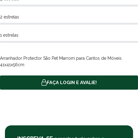
nosso site, e você pode comprar por boleto bancário ou cartão de
crédito. Além de frete grátis sobre condições especiais para todo
o Brasil. A Poli-Pet tem opções de retire na loja e entregas locais
2 estrelas
no mesmo dia da compra. Consulte a nossa
política de entrega.
1 estrelas
Arranhador Protector São Pet Marrom para Cantos de Móveis
41x41x56cm
FAÇA LOGIN E AVALIE!