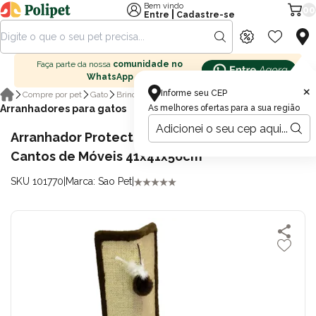
Bem vindo
00
|
Entre
Cadastre-se
Faça parte da nossa
comunidade no
WhatsApp
×
Informe seu CEP
Compre por pet
Gato
Brinquedo para Gatos
Arranhadores para gatos
As melhores ofertas para a sua região
Arranhador Protector São Pet Marrom para
Cantos de Móveis 41x41x56cm
SKU 101770
|
Marca: Sao Pet
|