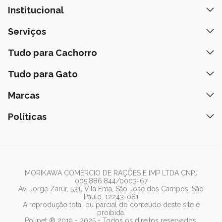
Institucional
Quem Somos
Serviços
Nossas Lojas
Banho e Tosa
Tudo para Cachorro
Prazos de Entrega
Retire na Loja
Ração
Tudo para Gato
Fale Conosco
Peça pelo Delivery
Petiscos
Formas de Pagamento
Ração
Marcas
Assinatura Polipet
Tapete Higiênico
Como Comprar
Areia
Hospital Veterinário
Nexgard
Políticas
Coleiras
Lista de Desejos
Caixa de Areia
Clube mais Polipet
Simparic
Comedouros
Regulamentos Promocionais
Política de Privacidade
Bebedouro
PremieR
Antipulgas
Trocas e Devoluções
Termos de Uso
Fonte de Água
Golden
Dúvidas Frequentes
Arranhador
Pedigree
MORIKAWA COMÉRCIO DE RAÇÕES E IMP LTDA CNPJ
005.886.844/0003-67
Whiskas
Av. Jorge Zarur, 531, Vila Ema, São José dos Campos, São
Paulo, 12243-081
Dog Chow
A reprodução total ou parcial do conteúdo deste site é
proibida.
Royal Canin
Polipet ® 2019 - 2025 - Todos os direitos reservados.