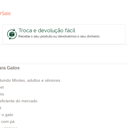
Troca e devolução fácil
Receba o seu produto ou devolvemos o seu dinheiro
ara Gatos
luindo filhotes, adultos e sêniores
pet
uns
 eficiente do mercado
z
r o gato
o com pá