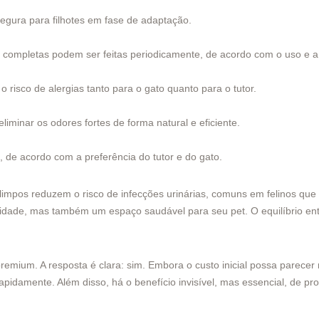
 segura para filhotes em fase de adaptação.
as completas podem ser feitas periodicamente, de acordo com o uso e 
 risco de alergias tanto para o gato quanto para o tutor.
iminar os odores fortes de forma natural e eficiente.
, de acordo com a preferência do tutor e do gato.
limpos reduzem o risco de infecções urinárias, comuns em felinos que 
ade, mas também um espaço saudável para seu pet. O equilíbrio entre
premium. A resposta é clara: sim. Embora o custo inicial possa parece
pidamente. Além disso, há o benefício invisível, mas essencial, de pr