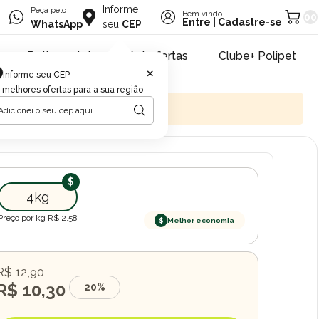
Informe
Peça pelo
Bem vindo
00
Entre
|
Cadastre-se
WhatsApp
seu
CEP
Retire na loja
Pet ofertas
Clube+ Polipet
×
Informe seu CEP
 melhores ofertas para a sua região
4kg
Preço por kg R$
2,58
$
Melhor economia
R$ 12,90
R$ 10,30
20%