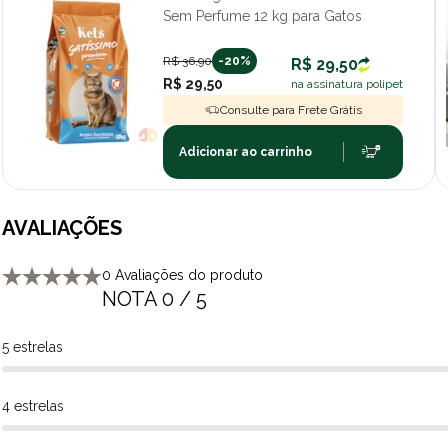
Sem Perfume 12 kg para Gatos
R$ 36,90
-20%
R$ 29,50
R$ 29,50
na assinatura polipet
Consulte para Frete Grátis
Adicionar ao carrinho
AVALIAÇÕES
0 Avaliações do produto
NOTA 0 / 5
5 estrelas
4 estrelas