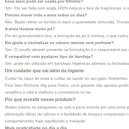
Essa areia pode ser usada por filhotes?
Sim. Por ser feita com argila 100% natural e livre de fragrâncias, é
Preciso trocar toda a areia todos os dias?
Não. Basta retirar os torrões e repor a quantidade removida. Troc
A areia levanta muito pó?
Por ter granulometria fina, a formação de pó é mínima, o que reduz o
Ela ajuda a neutralizar os odores mesmo sem perfume?
Sim. O carvão ativado presente na formulação é o responsável por el
É compatível com qualquer tipo de bandeja?
Sim, pode ser utilizada em bandejas higiênicas abertas ou fechadas
Um cuidado que vai além da higiene
Cuidar da caixa de areia é cuidar da saúde do seu gato. Ambientes 
Fina Sem Perfume 4kg para Gatos, você garante não apenas praticid
simplifica a vida e melhora a convivência no lar.
Por que investir nesse produto?
Muitos tutores se perguntam se vale a pena investir em uma areia 
eliminação eficaz de odores e a facilidade de limpeza compensam ra
comportamento mais equilibrado e tranquilo.
Mais praticidade no dia a dia