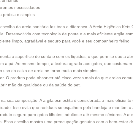
 urinárias
ferentes necessidades
 prática e simples
escolha da areia sanitária faz toda a diferença. A Areia Higiênica Ke
a dia. Desenvolvida com tecnologia de ponta e a mais eficiente argila e
biente limpo, agradável e seguro para você e seu companheiro felino.
menta a superfície de contato com os líquidos, o que permite que a ab
om a pá. Ao mesmo tempo, a textura agrada aos gatos, que costumam pr
 uso da caixa de areia se torna muito mais simples.
rior. O produto pode absorver até cinco vezes mais do que areias co
abrir mão da qualidade ou da saúde do pet.
á na sua composição. A argila esmectita é considerada a mais eficien
cilidade. Isso evita que resíduos se espalhem pela bandeja e mantém 
oduto seguro para gatos filhotes, adultos e até mesmo sêniores. A ausên
tes. Essa escolha mostra uma preocupação genuína com o bem-estar do