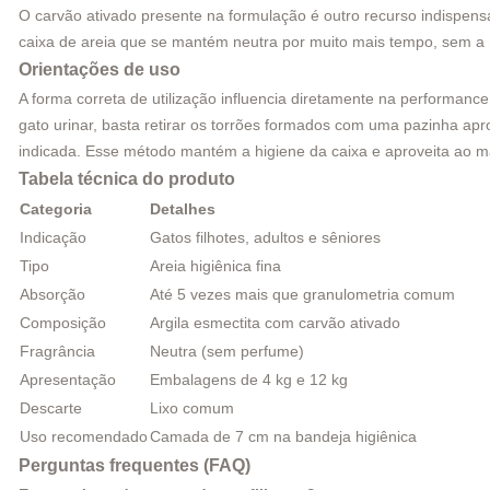
O carvão ativado presente na formulação é outro recurso indispensá
caixa de areia que se mantém neutra por muito mais tempo, sem a nec
Orientações de uso
A forma correta de utilização influencia diretamente na performan
gato urinar, basta retirar os torrões formados com uma pazinha ap
indicada. Esse método mantém a higiene da caixa e aproveita ao m
Tabela técnica do produto
Categoria
Detalhes
Indicação
Gatos filhotes, adultos e sêniores
Tipo
Areia higiênica fina
Absorção
Até 5 vezes mais que granulometria comum
Composição
Argila esmectita com carvão ativado
Fragrância
Neutra (sem perfume)
Apresentação
Embalagens de 4 kg e 12 kg
Descarte
Lixo comum
Uso recomendado
Camada de 7 cm na bandeja higiênica
Perguntas frequentes (FAQ)