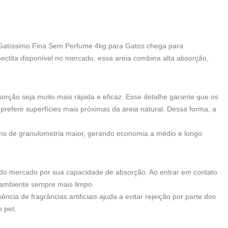
ts Gatíssimo Fina Sem Perfume 4kg para Gatos chega para
smectita disponível no mercado, essa areia combina alta absorção,
sorção seja muito mais rápida e eficaz. Esse detalhe garante que os
eferir superfícies mais próximas da areia natural. Dessa forma, a
muns de granulometria maior, gerando economia a médio e longo
te do mercado por sua capacidade de absorção. Ao entrar em contato
o ambiente sempre mais limpo.
cia de fragrâncias artificiais ajuda a evitar rejeição por parte dos
 pet.