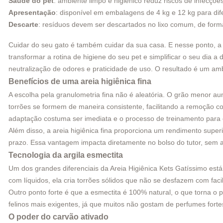
Saúde do pet
: ambiente limpo e higiênico reduz riscos de infecções
Apresentação
: disponível em embalagens de 4 kg e 12 kg para di
Descarte
: resíduos devem ser descartados no lixo comum, de forma
Cuidar do seu gato é também cuidar da sua casa. E nesse ponto, a 
transformar a rotina de higiene do seu pet e simplificar o seu dia 
neutralização de odores e praticidade de uso. O resultado é um am
Benefícios de uma areia higiênica fina
A escolha pela granulometria fina não é aleatória. O grão menor au
torrões se formem de maneira consistente, facilitando a remoção c
adaptação costuma ser imediata e o processo de treinamento para o
Além disso, a areia higiênica fina proporciona um rendimento supe
prazo. Essa vantagem impacta diretamente no bolso do tutor, sem 
Tecnologia da argila esmectita
Um dos grandes diferenciais da Areia Higiênica Kets Gatíssimo est
com líquidos, ela cria torrões sólidos que não se desfazem com fa
Outro ponto forte é que a esmectita é 100% natural, o que torna o pr
felinos mais exigentes, já que muitos não gostam de perfumes for
O poder do carvão ativado