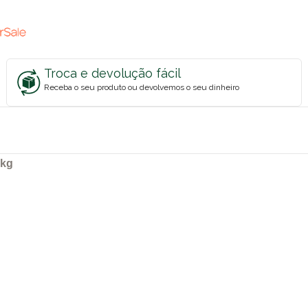
Troca e devolução fácil
Receba o seu produto ou devolvemos o seu dinheiro
3kg