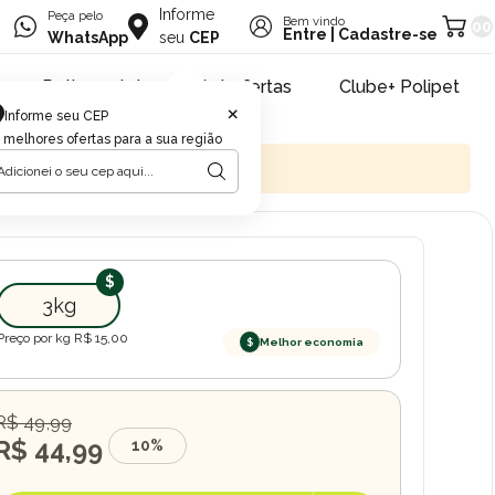
Informe
Peça pelo
Bem vindo
00
Entre
|
Cadastre-se
WhatsApp
seu
CEP
Retire na loja
Pet ofertas
Clube+ Polipet
×
Informe seu CEP
 melhores ofertas para a sua região
3kg
Preço por kg R$
15,00
$
Melhor economia
R$ 49,99
R$ 44,99
10%