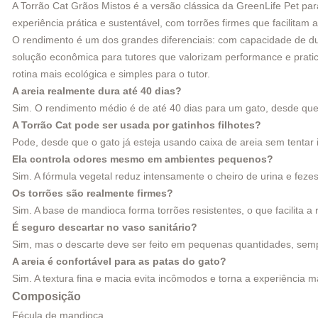
A Torrão Cat Grãos Mistos é a versão clássica da GreenLife Pet par
experiência prática e sustentável, com torrões firmes que facilita
O rendimento é um dos grandes diferenciais: com capacidade de dur
solução econômica para tutores que valorizam performance e pratic
rotina mais ecológica e simples para o tutor.
A areia realmente dura até 40 dias?
Sim. O rendimento médio é de até 40 dias para um gato, desde que a
A Torrão Cat pode ser usada por gatinhos filhotes?
Pode, desde que o gato já esteja usando caixa de areia sem tentar 
Ela controla odores mesmo em ambientes pequenos?
Sim. A fórmula vegetal reduz intensamente o cheiro de urina e feze
Os torrões são realmente firmes?
Sim. A base de mandioca forma torrões resistentes, o que facilita
É seguro descartar no vaso sanitário?
Sim, mas o descarte deve ser feito em pequenas quantidades, sem
A areia é confortável para as patas do gato?
Sim. A textura fina e macia evita incômodos e torna a experiência m
Composição
Fécula de mandioca.