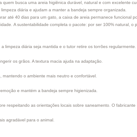
a quem busca uma areia higiênica durável, natural e com excelente cu
m a limpeza diária e ajudam a manter a bandeja sempre organizada.
ar até 40 dias para um gato, a caixa de areia permanece funcional po
idade. A sustentabilidade completa o pacote: por ser 100% natural, o 
 limpeza diária seja mantida e o tutor retire os torrões regularmente.
ingerir os grãos. A textura macia ajuda na adaptação.
s, mantendo o ambiente mais neutro e confortável.
 a remoção e mantém a bandeja sempre higienizada.
pre respeitando as orientações locais sobre saneamento. O fabricant
ais agradável para o animal.