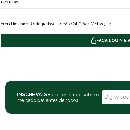
1 estrelas
Areia Higiênica Biodegradável Torrão Cat Grãos Mistos 3kg
FAÇA LOGIN E A
INSCREVA-SE
e receba tudo sobre o
mercado pet antes de todos