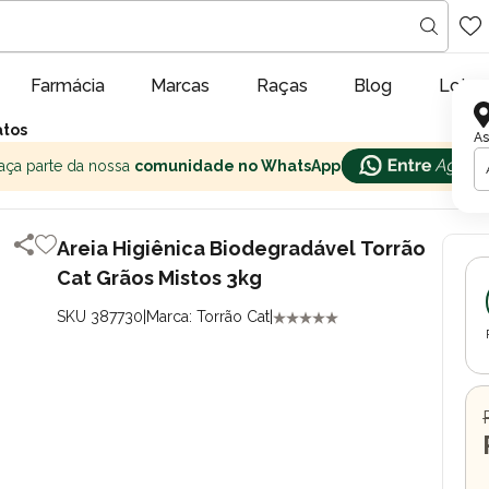
Farmácia
Marcas
Raças
Blog
Lojas
atos
As
aça parte da nossa
comunidade no WhatsApp
Areia Higiênica Biodegradável Torrão
Cat Grãos Mistos 3kg
SKU 387730
|
Marca: Torrão Cat
|