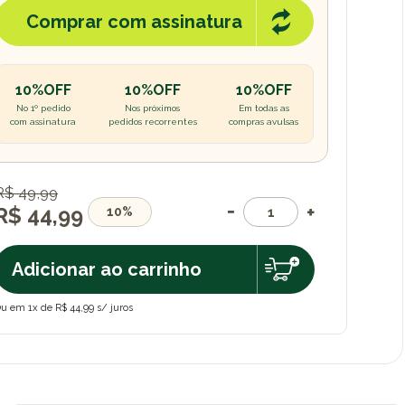
Comprar com assinatura
10%OFF
10%OFF
10%OFF
No 1º pedido
Nos próximos
Em todas as
com assinatura
pedidos recorrentes
compras avulsas
R$ 49,99
R$ 44,99
10%
Adicionar ao carrinho
u em 1x de R$ 44,99 s/ juros