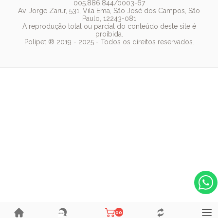
005.886.844/0003-67
Whiskas
Av. Jorge Zarur, 531, Vila Ema, São José dos Campos, São
Paulo, 12243-081
Dog Chow
A reprodução total ou parcial do conteúdo deste site é
proibida.
Royal Canin
Polipet ® 2019 - 2025 - Todos os direitos reservados.
Guabi Natural
00