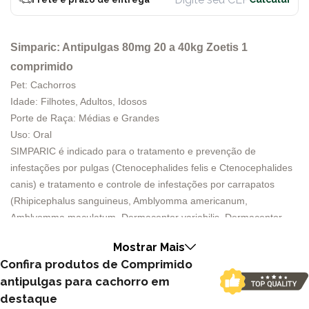
Simparic: Antipulgas 80mg 20 a 40kg Zoetis 1
comprimido
Pet: Cachorros
Idade: Filhotes, Adultos, Idosos
Porte de Raça: Médias e Grandes
Uso: Oral
SIMPARIC é indicado para o tratamento e prevenção de
infestações por pulgas (Ctenocephalides felis e Ctenocephalides
canis) e tratamento e controle de infestações por carrapatos
(Rhipicephalus sanguineus, Amblyomma americanum,
Amblyomma maculatum, Dermacentor variabilis, Dermacentor
reticulatus, Ixodes scapularis, Ixodes ricinus, Ixodes holocyclus,
Mostrar Mais
Ixodes hexagonus, Haemaphysalis longicornis, Haemaphysalis
Confira produtos de Comprimido
elliptica). SIMPARIC é também indicado para o tratamento e
antipulgas para cachorro em
prevenção de sarna causada por Sarcoptes scabiei e Demodex
destaque
canis e também, para o tratamento e prevenção de Otodectes