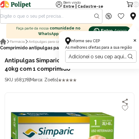
Bem vindo
00
|
Entre
Cadastre-se
Faça parte da nossa
comunidade no
WhatsApp
×
Informe seu CEP
Farmácia
Antipulgas para cachorro
Comprimido antipulgas para cachorro
As melhores ofertas para a sua região
Antipulgas Simparic 80mg para cães de 20kg a
40kg com 1 comprimido
SKU 168378
|
Marca: Zoetis
|