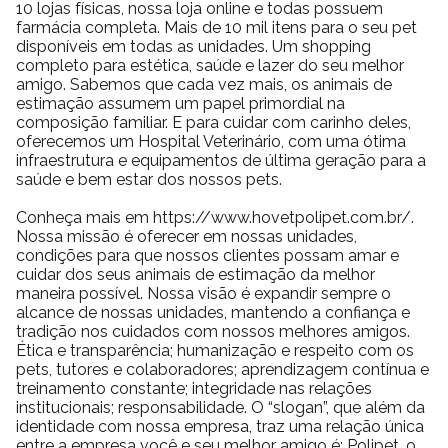
10 lojas físicas, nossa loja online e todas possuem
farmácia completa. Mais de 10 mil itens para o seu pet
disponíveis em todas as unidades. Um shopping
completo para estética, saúde e lazer do seu melhor
amigo. Sabemos que cada vez mais, os animais de
estimação assumem um papel primordial na
composição familiar. E para cuidar com carinho deles,
oferecemos um Hospital Veterinário, com uma ótima
infraestrutura e equipamentos de última geração para a
saúde e bem estar dos nossos pets.
Conheça mais em https://www.hovetpolipet.com.br/.
Nossa missão é oferecer em nossas unidades,
condições para que nossos clientes possam amar e
cuidar dos seus animais de estimação da melhor
maneira possível. Nossa visão é expandir sempre o
alcance de nossas unidades, mantendo a confiança e
tradição nos cuidados com nossos melhores amigos.
Ética e transparência; humanização e respeito com os
pets, tutores e colaboradores; aprendizagem contínua e
treinamento constante; integridade nas relações
institucionais; responsabilidade. O “slogan”, que além da
identidade com nossa empresa, traz uma relação única
entre a empresa você e seu melhor amigo é: Polipet, o