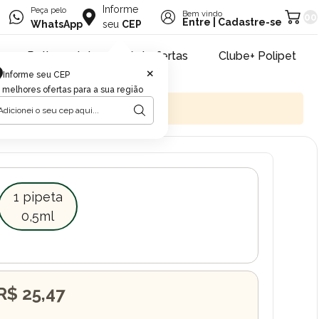
Informe
Peça pelo
Bem vindo
00
Entre
|
Cadastre-se
WhatsApp
seu
CEP
Retire na loja
Pet ofertas
Clube+ Polipet
×
Informe seu CEP
 melhores ofertas para a sua região
1 pipeta
0,5ml
R$ 25,47