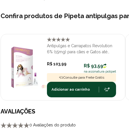
Confira produtos de Pipeta antipulgas p
Antipulgas e Carrapatos Revolution
6% (15mg) para cães e Gatos até
2,5kg com 1 pipeta
R$ 103,99
R$ 93,59
na assinatura polipet
Consulte para Frete Grátis
Adicionar ao carrinho
AVALIAÇÕES
0 Avaliações do produto