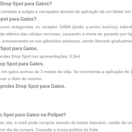
x Drop Spot para Gatos?
o combate a pulgas e carrapatos através da aplicação de um blister em
Spot para Gatos?
omo antagonista no receptor GABA (ácido γ-amino butírico) inibind
e elétrica das células nervosas, causando a morte do parasito por h
e, armazenando-se nas glândulas sebáceas, sendo liberado gradualmente
 Spot para Gatos.
prolex Drop Spot nas apresentações: 0,5ml.
op Spot para Gatos.
t em gatos acimas de 3 meses de vida. Se recomenda a aplicação de 1
onar o óbito do mesmo.
prolex Drop Spot para Gatos.
p Spot para Gatos na Polipet?
site, e você pode comprar através de boleto bancário, cartão de créd
esmo dia da compra. Consulte a nossa
política de frete
.