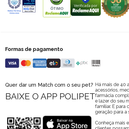
Verificada por
ÓTIMO
Formas de pagamento
Quer dar um Match com o seu pet?
Há mais de 40 a
acessórios, med
BAIXE O APP POLIPET
farmácia comple
e lazer do seu
familiar. E par
geração para a 
Conheça mais e
clientes possam