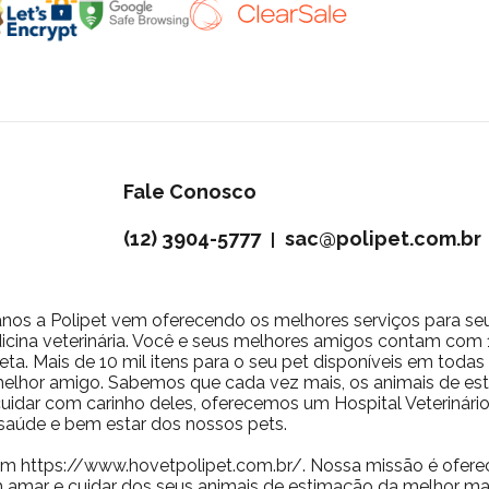
Fale Conosco
(12) 3904-5777
sac@polipet.com.br
|
nos a Polipet vem oferecendo os melhores serviços para se
icina veterinária. Você e seus melhores amigos contam com 10
ta. Mais de 10 mil itens para o seu pet disponíveis em toda
 melhor amigo. Sabemos que cada vez mais, os animais de 
a cuidar com carinho deles, oferecemos um Hospital Veterinár
saúde e bem estar dos nossos pets.
m https://www.hovetpolipet.com.br/. Nossa missão é ofere
 amar e cuidar dos seus animais de estimação da melhor man