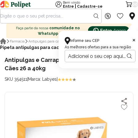
Bem vindo
00
|
Entre
Cadastre-se
Faça parte da nossa
comunidade no
WhatsApp
×
Informe seu CEP
Farmácia
Antipulgas para cachorro
Pipeta antipulgas para cachorro
As melhores ofertas para a sua região
Antipulgas e Carrapatos Canis Fullspot para
Cães 26 a 40kg
SKU 354511
|
Marca: Labyes
|