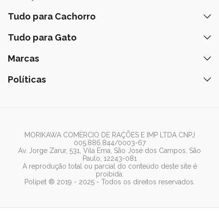
Nossas Lojas
Banho e Tosa
Tudo para Cachorro
Prazos de Entrega
Retire na Loja
Ração
Tudo para Gato
Fale Conosco
Peça pelo Delivery
Petiscos
Formas de Pagamento
Ração
Marcas
Assinatura Polipet
Tapete Higiênico
Como Comprar
Areia
Hospital Veterinário
Nexgard
Políticas
Coleiras
Lista de Desejos
Caixa de Areia
Clube mais Polipet
Simparic
Comedouros
Regulamentos Promocionais
Política de Privacidade
Bebedouro
PremieR
Antipulgas
Trocas e Devoluções
Termos de Uso
Fonte de Água
Golden
Dúvidas Frequentes
Arranhador
Pedigree
MORIKAWA COMÉRCIO DE RAÇÕES E IMP LTDA CNPJ
005.886.844/0003-67
Whiskas
Av. Jorge Zarur, 531, Vila Ema, São José dos Campos, São
Paulo, 12243-081
Dog Chow
A reprodução total ou parcial do conteúdo deste site é
proibida.
Royal Canin
Polipet ® 2019 - 2025 - Todos os direitos reservados.
Guabi Natural