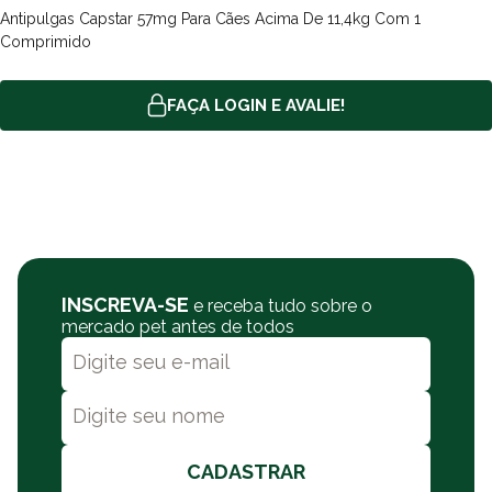
a opção de retire na loja e entregas no mesmo dia. Consulte a
Antipulgas Capstar 57mg Para Cães Acima De 11,4kg Com 1
Comprimido
nossa política de frete.
FAÇA LOGIN E AVALIE!
INSCREVA-SE
e receba tudo sobre o
mercado pet antes de todos
CADASTRAR