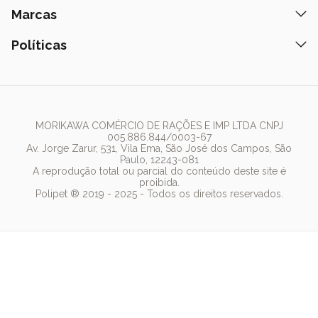
Petiscos
Formas de Pagamento
Ração
Marcas
Assinatura Polipet
Tapete Higiênico
Como Comprar
Areia
Hospital Veterinário
Nexgard
Políticas
Coleiras
Lista de Desejos
Caixa de Areia
Clube mais Polipet
Simparic
Comedouros
Regulamentos Promocionais
Política de Privacidade
Bebedouro
PremieR
Antipulgas
Trocas e Devoluções
Termos de Uso
Fonte de Água
Golden
Dúvidas Frequentes
Arranhador
Pedigree
MORIKAWA COMÉRCIO DE RAÇÕES E IMP LTDA CNPJ
005.886.844/0003-67
Whiskas
Av. Jorge Zarur, 531, Vila Ema, São José dos Campos, São
Paulo, 12243-081
Dog Chow
A reprodução total ou parcial do conteúdo deste site é
proibida.
Royal Canin
Polipet ® 2019 - 2025 - Todos os direitos reservados.
Guabi Natural