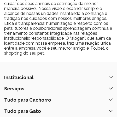
cuidar dos seus animais de estimação da melhor
maneira possível. Nossa visão é expandir sempre o
alcance de nossas unidades, mantendo a confiança e
tradição nos cuidados com nossos melhores amigos.
Ética e transparência; humanização e respeito com os
pets, tutores e colaboradores; aprendizagem contínua e
treinamento constante; integridade nas relações
institucionais; responsabilidade. O “slogan”, que além da
identidade com nossa empresa, traz uma relação única
entre a empresa você e seu melhor amigo é: Polipet, o
shopping do seu pet.
Institucional
Quem Somos
Serviços
Nossas Lojas
Banho e Tosa
Tudo para Cachorro
Prazos de Entrega
Retire na Loja
Ração
Tudo para Gato
Fale Conosco
Peça pelo Delivery