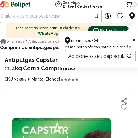
Bem vindo
00
|
Entre
Cadastre-se
Faça parte da nossa
comunidade no
WhatsApp
×
Informe seu CEP
Farmácia
Antipulgas para cachorro
Comprimido antipulgas para cachorro
As melhores ofertas para a sua região
Antipulgas Capstar 57mg Para Cães Acima De
11,4kg Com 1 Comprimido
SKU 3139549
|
Marca: Elanco
|