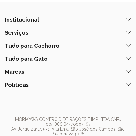
Institucional
Quem Somos
Serviços
Nossas Lojas
Banho e Tosa
Tudo para Cachorro
Prazos de Entrega
Retire na Loja
Ração
Tudo para Gato
Fale Conosco
Peça pelo Delivery
Petiscos
Formas de Pagamento
Ração
Marcas
Assinatura Polipet
Tapete Higiênico
Como Comprar
Areia
Hospital Veterinário
Nexgard
Políticas
Coleiras
Lista de Desejos
Caixa de Areia
Clube mais Polipet
Simparic
Comedouros
Regulamentos Promocionais
Política de Privacidade
Bebedouro
PremieR
Antipulgas
Trocas e Devoluções
Termos de Uso
Fonte de Água
Golden
Dúvidas Frequentes
Arranhador
Pedigree
MORIKAWA COMÉRCIO DE RAÇÕES E IMP LTDA CNPJ
005.886.844/0003-67
Whiskas
Av. Jorge Zarur, 531, Vila Ema, São José dos Campos, São
Paulo, 12243-081