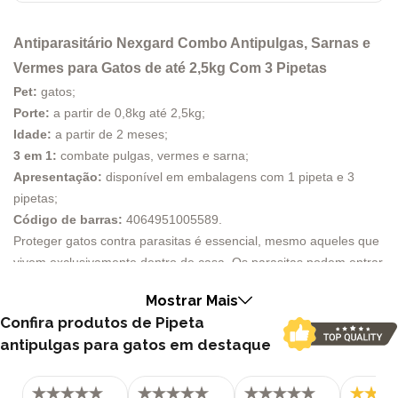
Antiparasitário Nexgard Combo Antipulgas, Sarnas e
Vermes para Gatos de até 2,5kg Com 3 Pipetas
Pet:
gatos;
Porte:
a partir de 0,8kg até 2,5kg;
Idade:
a partir de 2 meses;
3 em 1:
combate pulgas, vermes e sarna;
Apresentação:
disponível em embalagens com 1 pipeta e 3
pipetas;
Código de barras:
4064951005589
.
Proteger gatos contra parasitas é essencial, mesmo aqueles que
vivem exclusivamente dentro de casa. Os parasitas podem entrar
no ambiente por meio de outros animais, roupas ou calçados. Por
Mostrar Mais
isso, é crucial garantir um cuidado preventivo eficaz. NexGard
Confira produtos de Pipeta
Combo é um antiparasitário inovador, desenvolvido para atender
antipulgas para gatos em destaque
às necessidades específicas dos felinos, oferecendo proteção
abrangente contra pulgas, sarnas e vermes.
Por que optar pelo NexGard Combo?