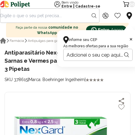
Bem vindo
00
|
Entre
Cadastre-se
Faça parte da nossa
comunidade no
WhatsApp
×
Informe seu CEP
Pipeta antipulgas para gatos
Farmácia
Antipulgas para gatos
As melhores ofertas para a sua região
Antiparasitário Nexgard Combo Antipulgas,
Sarnas e Vermes para Gatos de até 2,5kg Com
3 Pipetas
SKU 378615
|
Marca: Boehringer Ingelheim
|