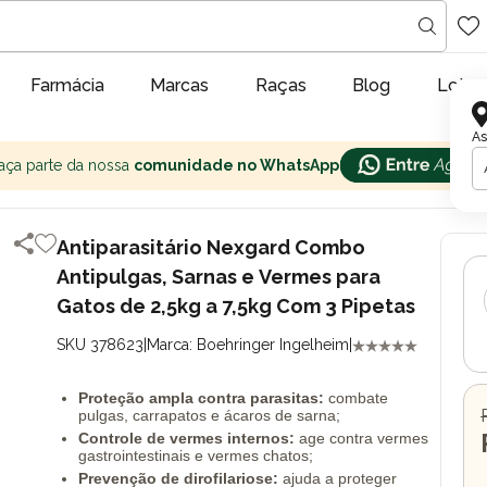
Farmácia
Marcas
Raças
Blog
Lojas
As
aça parte da nossa
comunidade no WhatsApp
Antiparasitário Nexgard Combo
Antipulgas, Sarnas e Vermes para
Gatos de 2,5kg a 7,5kg Com 3 Pipetas
SKU 378623
|
Marca: Boehringer Ingelheim
|
Proteção ampla contra parasitas:
combate
pulgas, carrapatos e ácaros de sarna;
Controle de vermes internos:
age contra vermes
gastrointestinais e vermes chatos;
Prevenção de dirofilariose:
ajuda a proteger