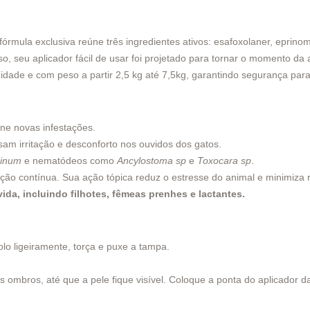
órmula exclusiva reúne três ingredientes ativos: esafoxolaner, eprin
o, seu aplicador fácil de usar foi projetado para tornar o momento da 
de idade e com peso a partir 2,5 kg até 7,5kg, garantindo segurança pa
ine novas infestações.
am irritação e desconforto nos ouvidos dos gatos.
ninum
e nematódeos como
Ancylostoma sp
e
Toxocara sp
.
 contínua. Sua ação tópica reduz o estresse do animal e minimiza ri
ida, incluindo filhotes, fêmeas prenhes e lactantes.
lo ligeiramente, torça e puxe a tampa.
os ombros, até que a pele fique visível. Coloque a ponta do aplicador 