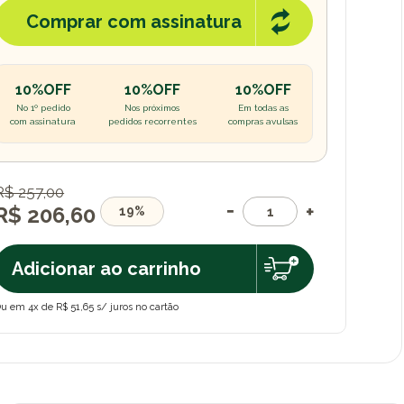
Comprar com assinatura
10%OFF
10%OFF
10%OFF
No 1º pedido
Nos próximos
Em todas as
com assinatura
pedidos recorrentes
compras avulsas
R$ 257,00
R$ 206,60
19%
Adicionar ao carrinho
u em 4x de R$ 51,65 s/ juros no cartão