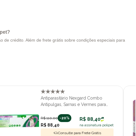
ipet?
 de crédito. Além de frete grátis sobre condições especiais para
Antiparasitário Nexgard Combo
Antipulgas, Sarnas e Vermes para
Gatos de até 2,5kg Com 1 Pipeta
R$ 110,00
-20%
R$ 88,40
R$ 88,40
na assinatura polipet
Consulte para Frete Grátis