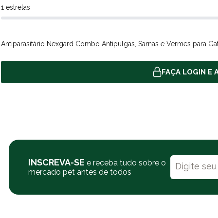
1 estrelas
Antiparasitário Nexgard Combo Antipulgas, Sarnas e Vermes para Gat
FAÇA LOGIN E A
INSCREVA-SE
e receba tudo sobre o
mercado pet antes de todos