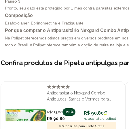
Passo 3
Pronto, seu gato está protegido por 1 mês contra parasitas externos
Composição
Esafoxolaner, Eprinomectina e Praziquantel.
Por que comprar o Antiparasitário Nexgard Combo Antipu
Na Polipet oferecemos ótimos preços em diversos produtos em nosso 
todo o Brasil. A Polipet oferece também a opção de retire na loja e 
Confira produtos de Pipeta antipulgas p
Antiparasitário Nexgard Combo
Antipulgas, Sarnas e Vermes para
Gatos de 2,5kg a 7,5kg Com 1 Pipeta
R$ 113,00
-20%
R$ 90,80
R$ 90,80
na assinatura polipet
Consulte para Frete Grátis