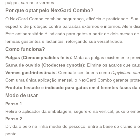
pulgas, sarnas e vermes.
Por que optar pelo NexGard Combo?
O NexGard Combo combina segurança, eficácia e praticidade. Sua f
espectro de proteção contra parasitas externos e internos. Além diss
Este antiparasitário é indicado para gatos a partir de dois meses 
fêmeas gestantes e lactantes, reforçando sua versatilidade.
Como funciona?
Pulgas (Ctenocephalides felis):
Mata as pulgas existentes e prev
Sarna de ouvido (Otodectes cynotis):
Elimina os ácaros que caus
Vermes gastrintestinais:
Combate cestódeos como
Dipylidium ca
Com uma única aplicação mensal, o NexGard Combo garante proteção
Produto testado e indicado para gatos em diferentes fases da v
Modo de usar
Passo 1
Retire o aplicador da embalagem, segure-o na vertical, puxe o êmbo
Passo 2
Divida o pelo na linha média do pescoço, entre a base do crânio e 
ponto.