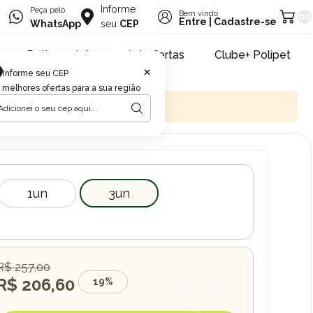
Informe
Peça pelo
Bem vindo
00
Entre
|
Cadastre-se
WhatsApp
seu
CEP
Retire na loja
Pet ofertas
Clube+ Polipet
×
Informe seu CEP
 melhores ofertas para a sua região
1un
3un
R$ 257,00
R$ 206,60
19%