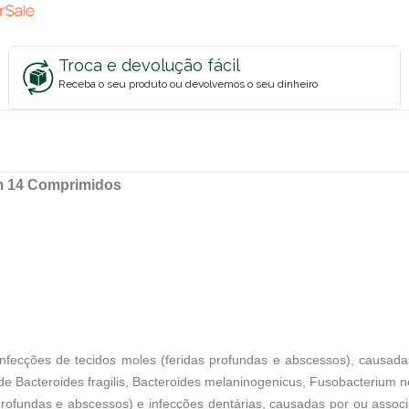
Troca e devolução fácil
Receba o seu produto ou devolvemos o seu dinheiro
m 14 Comprimidos
 infecções de tecidos moles (feridas profundas e abscessos), causada
de Bacteroides fragilis, Bacteroides melaninogenicus, Fusobacterium n
profundas e abscessos) e infecções dentárias, causadas por ou assoc