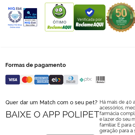
Verificada por
ÓTIMO
Formas de pagamento
Quer dar um Match com o seu pet?
Há mais de 40 a
acessórios, med
BAIXE O APP POLIPET
farmácia comple
e lazer do seu
familiar. E par
geração para a 