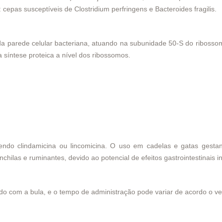
cepas susceptíveis de Clostridium perfringens e Bacteroides fragilis.
a parede celular bacteriana, atuando na subunidade 50-S do ribossomo.
 síntese proteica a nível dos ribossomos.
ntendo clindamicina ou lincomicina. O uso em cadelas e gatas ges
chilas e ruminantes, devido ao potencial de efeitos gastrointestinais 
do com a bula, e o tempo de administração pode variar de acordo o vet
?