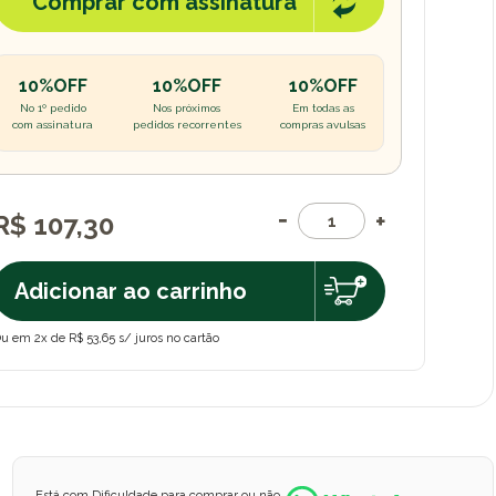
Comprar com assinatura
10%OFF
10%OFF
10%OFF
No 1º pedido
Nos próximos
Em todas as
com assinatura
pedidos recorrentes
compras avulsas
R$ 107,30
Adicionar ao carrinho
u em 2x de R$ 53,65 s/ juros no cartão
Está com Dificuldade para comprar ou não