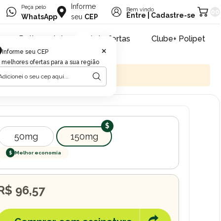
Informe
Peça pelo
Bem vindo
00
Entre
|
Cadastre-se
WhatsApp
seu
CEP
Retire na loja
Pet ofertas
Clube+ Polipet
×
Informe seu CEP
 melhores ofertas para a sua região
50mg
150mg
$
Melhor economia
R$ 96,57