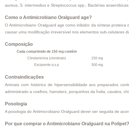
aureus, S. intermedius e Streptococcus spp.; Bactérias anaeróbicas: 
Como o Antimicrobiano Oralguard age?
O Antimicrobiano Oralguard age como inibidor da síntese proteica d
causar uma modificação irreversível nos elementos sub-celulares da
Composição
Cada comprimido de 150 mg contém
Clindamicina (cloridrato)
150 mg
Excipiente q.s.p
300 mg
Contraindicações
Animais com histórico de hipersensibilidade aos preparados co
administrado a coelhos, hamsters, porquinhos da Índia, cavalos, chin
Posologia
A posologia do Antimicrobiano Oralguard dever ser seguida de acor
Por que comprar o Antimicrobiano Oralguard na Polipet