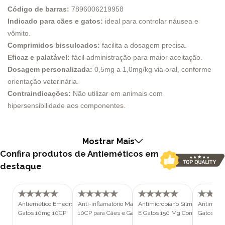
Código de barras:
7896006219958
Indicado para cães e gatos:
ideal para controlar náusea e
vômito.
Comprimidos bissulcados:
facilita a dosagem precisa.
Eficaz e palatável:
fácil administração para maior aceitação.
Dosagem personalizada:
0,5mg a 1,0mg/kg via oral, conforme
orientação veterinária.
Contraindicações:
Não utilizar em animais com
hipersensibilidade aos componentes.
O Antiemético Emedron para Cães e Gatos é uma solução eficaz
para controlar a náusea e o vômito dos seus pets. Especialmente
Mostrar Mais
formulado para cães e gatos, este medicamento é indicado para
Confira produtos de Antieméticos em
situações onde o controle desses sintomas é essencial para o
destaque
bem-estar do animal.
Indicações do Emedron
O Emedron é indicado para cães e gatos adultos, de todos os
Antiemético Emedron para Cães e
Anti-inflamatório Maxicam 2,0 mg
Antimicrobiano Silmox CL Para 
Antimicro
portes de raça. Este antiemético é administrado via oral e é ideal
Gatos 10mg 10CP
10CP para Cães e Gatos
E Gatos 150 Mg Com 10CP
Gatos 30
para controlar episódios de náusea e vômito em pets.