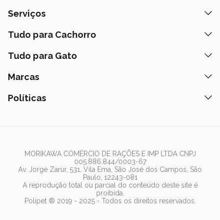
Quem Somos
Serviços
Nossas Lojas
Banho e Tosa
Tudo para Cachorro
Prazos de Entrega
Retire na Loja
Ração
Tudo para Gato
Fale Conosco
Peça pelo Delivery
Petiscos
Formas de Pagamento
Ração
Marcas
Assinatura Polipet
Tapete Higiênico
Como Comprar
Areia
Hospital Veterinário
Nexgard
Políticas
Coleiras
Lista de Desejos
Caixa de Areia
Clube mais Polipet
Simparic
Comedouros
Regulamentos Promocionais
Política de Privacidade
Bebedouro
PremieR
Antipulgas
Trocas e Devoluções
Termos de Uso
Fonte de Água
Golden
Dúvidas Frequentes
Arranhador
Pedigree
MORIKAWA COMÉRCIO DE RAÇÕES E IMP LTDA CNPJ
005.886.844/0003-67
Whiskas
Av. Jorge Zarur, 531, Vila Ema, São José dos Campos, São
Paulo, 12243-081
Dog Chow
A reprodução total ou parcial do conteúdo deste site é
proibida.
Royal Canin
Polipet ® 2019 - 2025 - Todos os direitos reservados.
Guabi Natural