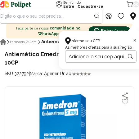
Bem vindo
00
|
Entre
Cadastre-se
Faça parte da nossa
comunidade no
WhatsApp
×
Informe seu CEP
Antieméticos
Farmácia
Geral
As melhores ofertas para a sua região
Antiemético Emedron para Cães e Gatos 5mg
10CP
SKU 322792
|
Marca: Agener Uniao
|