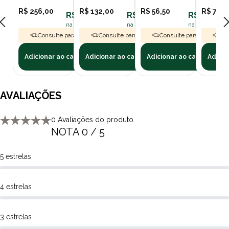
R$ 256,00
R$ 132,00
R$ 56,50
R$ 77,3
Recomendações de uso do Antibiótico Stomorgyl 20.
R$ 230,40
R$ 118,80
R$ 50,85
Consulte sempre o médico-veterinário. O tratamento deve ser
na assinatura polipet
na assinatura polipet
na assinatura p
Consulte para Frete Grátis
Consulte para Frete Grátis
Consulte para Frete Grát
Con
acompanhado de remoção de tártaro e meticulosa limpeza oral
efetuada pelo médico-veterinário.
Adicionar ao carrinho
Adicionar ao carrinho
Adicionar ao carrinho
Adicio
Por que comprar o Antibiótico Stomorgyl 20 na Poli-Pet?
Na Poli-Pet oferecemos ótimos preços em diversos produtos em
nosso site, e você pode comprar através de boleto bancário ou
AVALIAÇÕES
cartão de crédito. Além de frete grátis sobre condições especiais
para todo o Brasil. Além das opções de retire na loja e entregas
0 Avaliações do produto
locais no mesmo dia da compra. Consulte a nossa
política de
NOTA 0 / 5
frete
.
5 estrelas
4 estrelas
3 estrelas