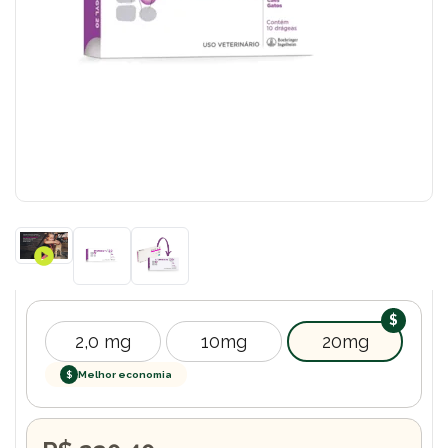
2,0 mg
10mg
20mg
$
Melhor economia