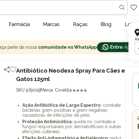
Farmácia
Marcas
Raças
Blog
Lojas
As
aça parte da nossa
comunidade no WhatsApp
Antibiótico Neodexa Spray Para Cães e
Gatos 125ml
SKU 979015
|
Marca: Coveli
|
Ação Antibiótica de Largo Espectro:
combate
bactérias gram-positivas e gram-negativas
causadoras de infecções de pele;
Proteção Antimicótica:
auxilia no combate a
fungos responsáveis por dermatofitoses e outras
afecções cutâneas;
Efeito Anti-inflamatório e Antialérgico:
reduz