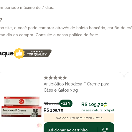
 um período máximo de 7 dias.
t?
site, e você pode comprar através de boleto bancário, cartão de créd
smo dia da compra. Consulte a nossa política de frete.
taque
Antibiótico Neodexa F Creme para
Cães e Gatos 30g
R$ 135,50
-22%
R$ 105,70
R$ 105,70
na assinatura polipet
Consulte para Frete Grátis
Adicionar ao carrinho