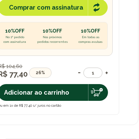
Comprar com assinatura
10%OFF
10%OFF
10%OFF
No 1º pedido
Nos próximos
Em todas as
com assinatura
pedidos recorrentes
compras avulsas
R$ 104,60
R$ 77,40
26%
Adicionar ao carrinho
u em 1x de R$ 77,40 s/ juros no cartão