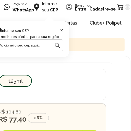
Informe
Peça pelo
Bem vindo
00
Entre
|
Cadastre-se
WhatsApp
seu
CEP
Retire na loja
Pet ofertas
Clube+ Polipet
×
Informe seu CEP
 melhores ofertas para a sua região
125ml
R$ 104,60
R$ 77,40
26%