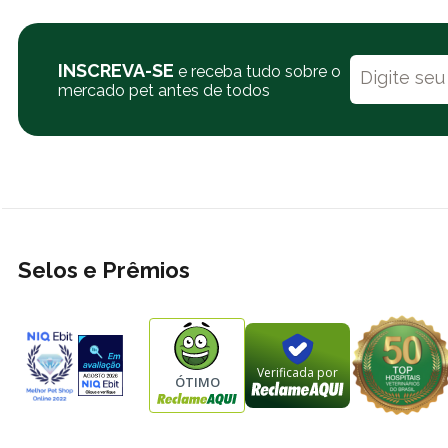
INSCREVA-SE
e receba tudo sobre o
mercado pet antes de todos
Selos e Prêmios
Verificada por
ÓTIMO