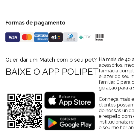
Formas de pagamento
Quer dar um Match com o seu pet?
Há mais de 40 a
acessórios, med
BAIXE O APP POLIPET
farmácia comple
e lazer do seu
familiar. E par
geração para a 
Conheça mais e
clientes possam
de nossas unida
e respeito com 
institucionais;
e seu melhor am