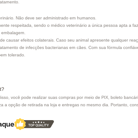
ratamento.
rinário. Não deve ser administrado em humanos.
te respeitada, sendo o médico veterinário a única pessoa apta a faz
na embalagem.
causar efeitos colaterais. Caso seu animal apresente qualquer reaçã
ratamento de infecções bacterianas em cães. Com sua fórmula confiáve
bem tolerado.
t?
sso, você pode realizar suas compras por meio de PIX, boleto bancário 
za a opção de retirada na loja e entregas no mesmo dia. Portanto, cons
taque