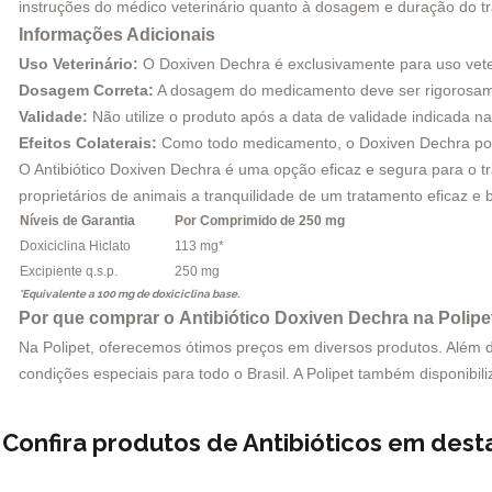
instruções do médico veterinário quanto à dosagem e duração do t
Informações Adicionais
Uso Veterinário:
O Doxiven Dechra é exclusivamente para uso vete
Dosagem Correta:
A dosagem do medicamento deve ser rigorosamen
Validade:
Não utilize o produto após a data de validade indicada 
Efeitos Colaterais:
Como todo medicamento, o Doxiven Dechra pode 
O Antibiótico Doxiven Dechra é uma opção eficaz e segura para o t
proprietários de animais a tranquilidade de um tratamento eficaz e 
Níveis de Garantia
Por Comprimido de 250 mg
Doxiciclina Hiclato
113 mg*
Excipiente q.s.p.
250 mg
*Equivalente a 100 mg de doxiciclina base.
Por que comprar o Antibiótico Doxiven Dechra na Polipe
Na Polipet, oferecemos ótimos preços em diversos produtos. Além di
condições especiais para todo o Brasil. A Polipet também disponibili
Confira produtos de Antibióticos em des