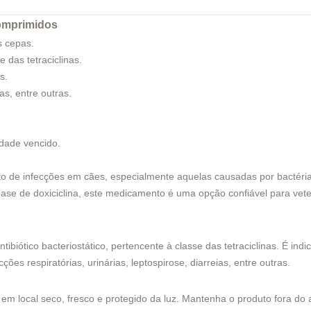
omprimidos
s cepas.
e das tetraciclinas.
s.
as, entre outras.
idade vencido.
to de infecções em cães, especialmente aquelas causadas por bactéria
 base de doxiciclina, este medicamento é uma opção confiável para vete
tibiótico bacteriostático, pertencente à classe das tetraciclinas. É i
ões respiratórias, urinárias, leptospirose, diarreias, entre outras.
 em local seco, fresco e protegido da luz. Mantenha o produto fora do