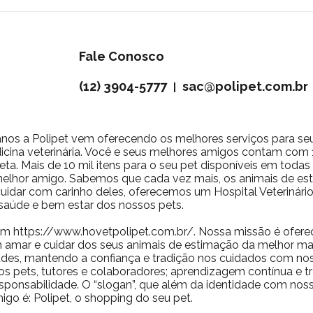
Fale Conosco
(12) 3904-5777
sac@polipet.com.br
|
nos a Polipet vem oferecendo os melhores serviços para se
icina veterinária. Você e seus melhores amigos contam com 10
ta. Mais de 10 mil itens para o seu pet disponíveis em toda
 melhor amigo. Sabemos que cada vez mais, os animais de 
a cuidar com carinho deles, oferecemos um Hospital Veterinár
saúde e bem estar dos nossos pets.
m https://www.hovetpolipet.com.br/. Nossa missão é ofere
 amar e cuidar dos seus animais de estimação da melhor man
des, mantendo a confiança e tradição nos cuidados com nos
os pets, tutores e colaboradores; aprendizagem contínua e t
 responsabilidade. O “slogan”, que além da identidade com no
igo é: Polipet, o shopping do seu pet.