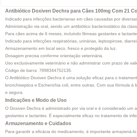
Antibiótico Doxiven Dechra para Cães 100mg Com 21 C
Indicado para infecções bacterianas em cães causadas por diversa
Administração via oral, sendo um antibiótico bacteriostático da class
Para cães acima de 6 meses, incluindo fêmeas gestantes e lactante
Indicado para infecções respiratórias, urinárias, leptospirose, diarrei
Armazenamento em local seco, fresco e protegido da luz.
Dosagem precisa conforme orientação veterinária.
Uso exclusivamente veterinário e não administrar com prazo de val
Código de barra: 7898344752135.
O Antibiótico Doxiven Dechra é uma solução eficaz para o tratamen
bronchiseptica e Escherichia coli, entre outras. Com sua fórmula à
e segura.
Indicações e Modo de Uso
O Doxiven Dechra é administrado por via oral e é considerado um an
gestantes e lactantes. É especialmente eficaz no tratamento de infecç
Armazenamento e Cuidados
Para garantir a eficácia do medicamento, é importante armazená-lo