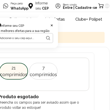
Informe
Peça pelo
Bem vindo
00
Entre
|
Cadastre-se
WhatsApp
seu
CEP
Retire na loja
Pet ofertas
Clube+ Polipet
×
Informe seu CEP
 melhores ofertas para a sua região
21
7
comprimidos
comprimidos
Produto esgotado
Preencha os campos para ser avisado assim que o
roduto voltar ao estoque!