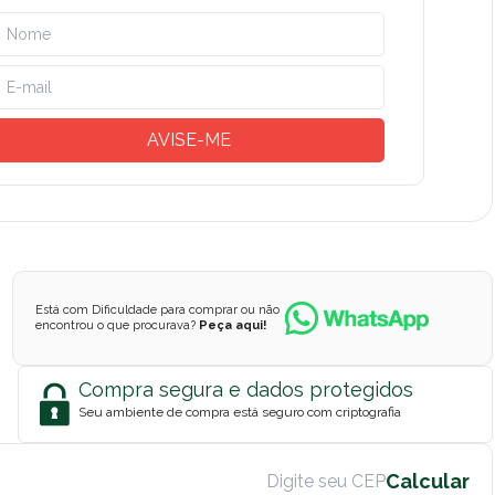
AVISE-ME
Está com Dificuldade para comprar ou não
encontrou o que procurava?
Peça aqui!
Compra segura e dados protegidos
Seu ambiente de compra está seguro com criptografia