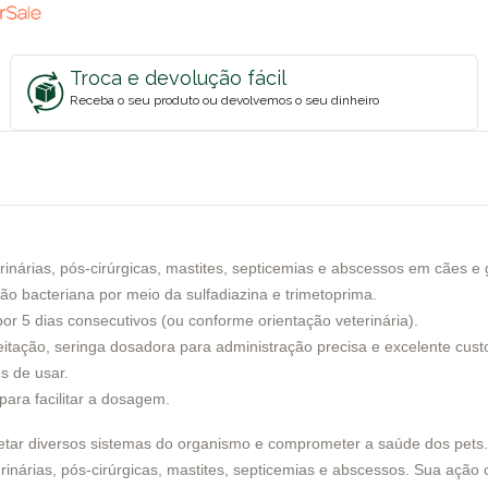
Troca e devolução fácil
Receba o seu produto ou devolvemos o seu dinheiro
urinárias, pós-cirúrgicas, mastites, septicemias e abscessos em cães e 
ção bacteriana por meio da sulfadiazina e trimetoprima.
or 5 dias consecutivos (ou conforme orientação veterinária).
itação, seringa dosadora para administração precisa e excelente custo
s de usar.
ara facilitar a dosagem.
tar diversos sistemas do organismo e comprometer a saúde dos pets. 
niturinárias, pós-cirúrgicas, mastites, septicemias e abscessos. Sua aç