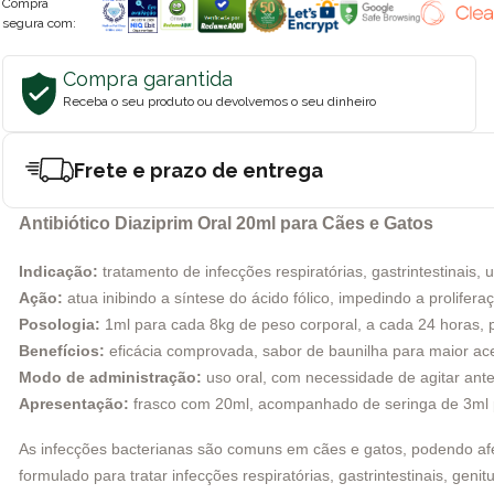
Compra
segura com:
Compra garantida
Receba o seu produto ou devolvemos o seu dinheiro
Frete e prazo de entrega
Antibiótico Diaziprim Oral 20ml para Cães e Gatos
Indicação:
tratamento de infecções respiratórias, gastrintestinais, 
Ação:
atua inibindo a síntese do ácido fólico, impedindo a prolifera
Posologia:
1ml para cada 8kg de peso corporal, a cada 24 horas, p
Benefícios:
eficácia comprovada, sabor de baunilha para maior ace
Modo de administração:
uso oral, com necessidade de agitar ante
Apresentação:
frasco com 20ml, acompanhado de seringa de 3ml p
As infecções bacterianas são comuns em cães e gatos, podendo afe
formulado para tratar infecções respiratórias, gastrintestinais, ge