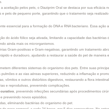
s.
 aceitação pelos pets, o Diaziprim Oral se destaca por sua eficácia n
 e pets de pequeno porte, garantindo que o tratamento seja realizado 
ente essencial para a formação do DNA e RNA bacteriano. Essa ação acon
o do ácido fólico seja ativada, limitando a capacidade das bactérias 
endo ainda mais os microrganismos.
érias Gram-positivas e Gram-negativas, garantindo um tratamento abr
ápido e duradouro, ajudando a restaurar a saúde do pet de maneira ef
metem diferentes sistemas do organismo dos pets. Entre suas principa
s pulmões e as vias aéreas superiores, reduzindo a inflamação e pro
 vômitos e outros distúrbios digestivos, restaurando a flora intestinal
rias e reprodutivas, prevenindo complicações.
 curativo
, prevenindo infecções secundárias após procedimentos cirúr
e prevenindo novos episódios.
adas, eliminando bactérias do organismo do pet.
de peso corporal, a cada 24 horas, por 5 dias consecutivos. No enta