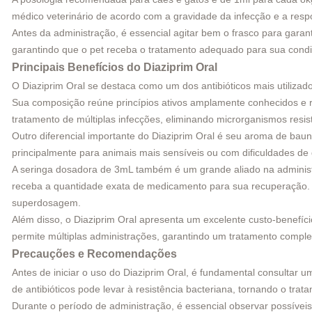
médico veterinário de acordo com a gravidade da infecção e a res
Antes da administração, é essencial agitar bem o frasco para gara
garantindo que o pet receba o tratamento adequado para sua cond
Principais Benefícios do Diaziprim Oral
O Diaziprim Oral se destaca como um dos antibióticos mais utilizado
Sua composição reúne princípios ativos amplamente conhecidos e re
tratamento de múltiplas infecções, eliminando microrganismos resis
Outro diferencial importante do Diaziprim Oral é seu aroma de baun
principalmente para animais mais sensíveis ou com dificuldades de 
A seringa dosadora de 3mL também é um grande aliado na administr
receba a quantidade exata de medicamento para sua recuperação. Par
superdosagem.
Além disso, o Diaziprim Oral apresenta um excelente custo-benefíc
permite múltiplas administrações, garantindo um tratamento comple
Precauções e Recomendações
Antes de iniciar o uso do Diaziprim Oral, é fundamental consultar 
de antibióticos pode levar à resistência bacteriana, tornando o trat
Durante o período de administração, é essencial observar possíveis 