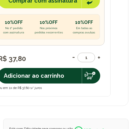
Comprar com assinatura
10%OFF
10%OFF
10%OFF
No 1º pedido
Nos próximos
Em todas as
com assinatura
pedidos recorrentes
compras avulsas
R$ 37,80
Adicionar ao carrinho
u em 1x de R$ 37,80 s/ juros
Está com Dificuldade para comprar ou não