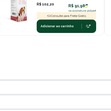
R$ 102,20
R$ 91,98
na assinatura polipet
Consulte para Frete Grátis
Adicionar ao carrinho