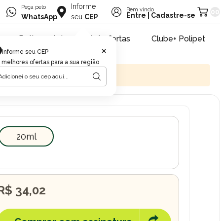
Informe
Peça pelo
Bem vindo
00
Entre
|
Cadastre-se
WhatsApp
seu
CEP
Retire na loja
Pet ofertas
Clube+ Polipet
×
Informe seu CEP
 melhores ofertas para a sua região
20ml
R$ 34,02