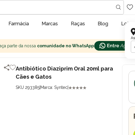
Farmácia
Marcas
Raças
Blog
Lojas
As
aça parte da nossa
comunidade no WhatsApp
Antibiótico Diaziprim Oral 20ml para
Cães e Gatos
SKU 293385
|
Marca: Syntec
|