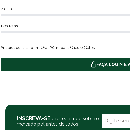
2 estrelas
1 estrelas
Antibiótico Diaziprim Oral 20ml para Cães e Gatos
FAÇA LOGIN E A
INSCREVA-SE
e receba tudo sobre o
mercado pet antes de todos