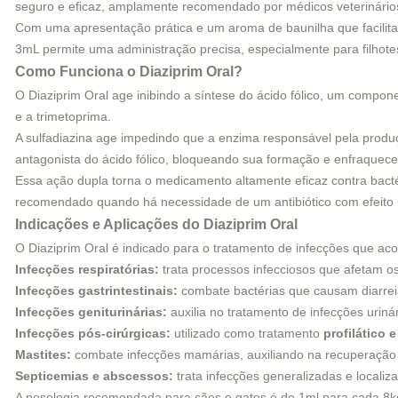
seguro e eficaz, amplamente recomendado por médicos veterinário
Com uma apresentação prática e um aroma de baunilha que facilita a
3mL permite uma administração precisa, especialmente para filhotes
Como Funciona o Diaziprim Oral?
O Diaziprim Oral age inibindo a síntese do ácido fólico, um compon
e a trimetoprima.
A sulfadiazina age impedindo que a enzima responsável pela produçã
antagonista do ácido fólico, bloqueando sua formação e enfraquec
Essa ação dupla torna o medicamento altamente eficaz contra bact
recomendado quando há necessidade de um antibiótico com efeito r
Indicações e Aplicações do Diaziprim Oral
O Diaziprim Oral é indicado para o tratamento de infecções que aco
Infecções respiratórias:
trata processos infecciosos que afetam o
Infecções gastrintestinais:
combate bactérias que causam diarreias,
Infecções geniturinárias:
auxilia no tratamento de infecções uriná
Infecções pós-cirúrgicas:
utilizado como tratamento
profilático e
Mastites:
combate infecções mamárias, auxiliando na recuperação 
Septicemias e abscessos:
trata infecções generalizadas e localiz
A posologia recomendada para cães e gatos é de 1ml para cada 8kg 