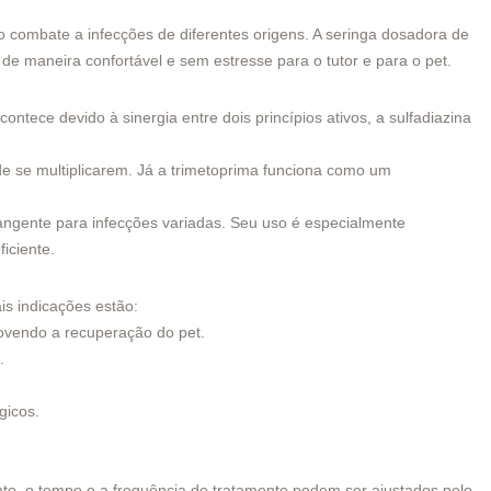
o combate a infecções de diferentes origens. A seringa dosadora de
de maneira confortável e sem estresse para o tutor e para o pet.
tece devido à sinergia entre dois princípios ativos, a sulfadiazina
de se multiplicarem. Já a trimetoprima funciona como um
angente para infecções variadas. Seu uso é especialmente
iciente.
is indicações estão:
movendo a recuperação do pet.
.
gicos.
nto, o tempo e a frequência do tratamento podem ser ajustados pelo