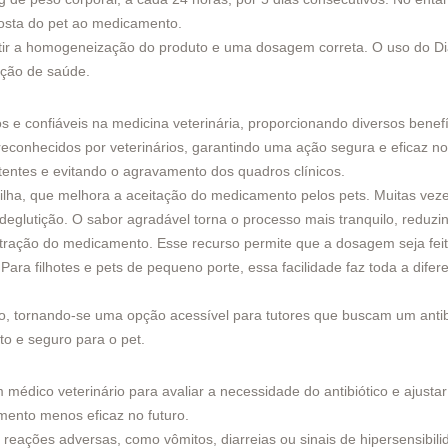
posta do pet ao medicamento.
ntir a homogeneização do produto e uma dosagem correta. O uso do Dia
ição de saúde.
s e confiáveis na medicina veterinária, proporcionando diversos benefí
conhecidos por veterinários, garantindo uma ação segura e eficaz no 
tentes e evitando o agravamento dos quadros clínicos.
ilha, que melhora a aceitação do medicamento pelos pets. Muitas vezes
deglutição. O sabor agradável torna o processo mais tranquilo, reduzin
ação do medicamento. Esse recurso permite que a dosagem seja feita
a filhotes e pets de pequeno porte, essa facilidade faz toda a difer
io, tornando-se uma opção acessível para tutores que buscam um antib
to e seguro para o pet.
um médico veterinário para avaliar a necessidade do antibiótico e ajus
amento menos eficaz no futuro.
reações adversas, como vômitos, diarreias ou sinais de hipersensibilid