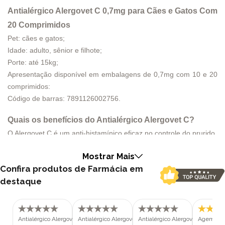
Antialérgico Alergovet C 0,7mg para Cães e Gatos Com
20 Comprimidos
Pet: cães e gatos;
Idade: adulto, sênior e filhote;
Porte: até 15kg;
Apresentação disponível em embalagens de 0,7mg com 10 e 20
comprimidos:
Código de barras: 7891126002756
.
Quais os benefícios do Antialérgico Alergovet C?
O Alergovet C é um anti-histamínico eficaz no controle do prurido,
urticária (erupções cutâneas com coceira), dermatite alérgica e
Mostrar Mais
picadas de insetos em cães e gatos de até 15kg.
Confira produtos de Farmácia em
Atua bloqueando os efeitos da histamina, substância que causa
destaque
coceira e outros sintomas alérgicos, proporcionando alívio rápido;
Reduz a inflamação e a coceira associadas à dermatite alérgica,
proporcionando mais conforto ao animal e ajudando na
cicatrização de lesões;
Antialérgico Alergovet C 0,7mg para
Antialérgico Alergovet C 1,4mg para
Antialérgico Alergovet C 1,4mg 
Agemoxi 