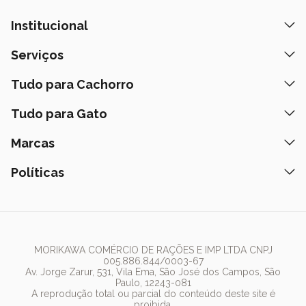
Institucional
Quem Somos
Serviços
Nossas Lojas
Banho e Tosa
Tudo para Cachorro
Prazos de Entrega
Retire na Loja
Ração
Tudo para Gato
Fale Conosco
Peça pelo Delivery
Petiscos
Formas de Pagamento
Ração
Marcas
Assinatura Polipet
Tapete Higiênico
Como Comprar
Areia
Hospital Veterinário
Nexgard
Políticas
Coleiras
Lista de Desejos
Caixa de Areia
Clube mais Polipet
Simparic
Comedouros
Regulamentos Promocionais
Política de Privacidade
Bebedouro
PremieR
Antipulgas
Trocas e Devoluções
Termos de Uso
Fonte de Água
Golden
Dúvidas Frequentes
Arranhador
Pedigree
MORIKAWA COMÉRCIO DE RAÇÕES E IMP LTDA CNPJ
005.886.844/0003-67
Whiskas
Av. Jorge Zarur, 531, Vila Ema, São José dos Campos, São
Paulo, 12243-081
Dog Chow
A reprodução total ou parcial do conteúdo deste site é
proibida.