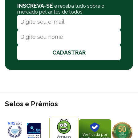
INSCREVA-SE
e receba tudo sobre o
mercado pet antes de todos
Por que comprar o Antialérgico Alergovet C na
Polipet?
Na Polipet oferecemos ótimos preços em diversos produtos em
nosso site, e você pode comprar através de boleto
bancário, cartão de crédito e pix. Além de frete grátis sobre
condições especiais para todo o Brasil. Além das opções de retire
CADASTRAR
na loja e entregas locais no mesmo dia da compra. Consulte a
nossa política de frete.
Selos e Prêmios
Verificada por
ÓTIMO