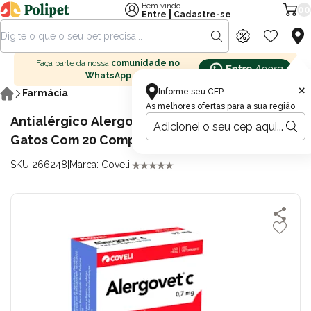
Bem vindo
00
|
Entre
Cadastre-se
Faça parte da nossa
comunidade no
WhatsApp
×
Informe seu CEP
Farmácia
As melhores ofertas para a sua região
Antialérgico Alergovet C 0,7mg para Cães e
Gatos Com 20 Comprimidos
SKU 266248
|
Marca: Coveli
|