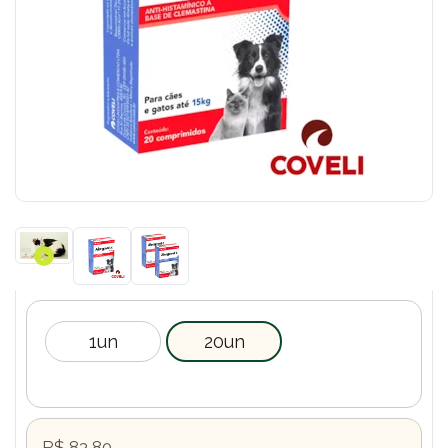
1un
20un
R$ 83,80