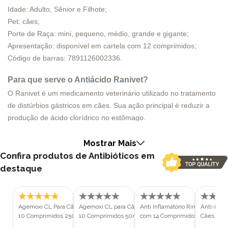
Idade: Adulto, Sênior e Filhote;
Pet: cães;
Porte de Raça: mini, pequeno, médio, grande e gigante;
Apresentação: disponível em cartela com 12 comprimidos;
Código de barras: 7891126002336.
Para que serve o Antiácido Ranivet?
O Ranivet é um medicamento veterinário utilizado no tratamento
de distúrbios gástricos em cães. Sua ação principal é reduzir a
produção de ácido clorídrico no estômago.
Tratamento da gastrite urêmica, úlceras gástricas e duodenais,
gastrites erosivas relacionadas ao stress e condições
Mostrar Mais
hipersecretoras, como gastrinoma ou a mastocitose sistêmica.
Confira produtos de Antibióticos em
Esse fármaco também é utilizado em distúrbios de refluxo
destaque
gastroesofágico, esofagite e refluxo gastroduodenal. Na
insuficiência pancreática exócrina, a ranitidina, se administrada
cerca de 30 minutos antes da refeição, impede a hidrólise
Agemoxi CL Para Cães E Gatos Com
Agemoxi CL para Cães e Gatos com
Anti Inflamatório Rimadyl para 
Anti-infl
enzimática e ácida de substituição das enzimas pancreáticas do
10 Comprimidos 250mg
10 Comprimidos 50mg
com 14 Comprimidos 25mg
Cães Com
estômago.