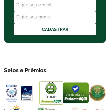
na loja e entregas locais no mesmo dia da compra. Consulte a
nossa
política de frete
.
CADASTRAR
Selos e Prêmios
Verificada por
ÓTIMO