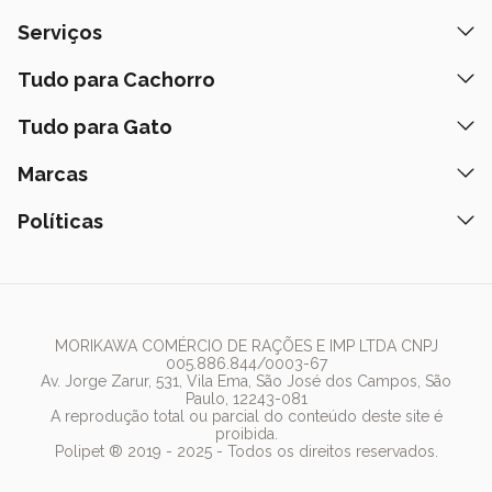
Quem Somos
Serviços
Nossas Lojas
Banho e Tosa
Tudo para Cachorro
Prazos de Entrega
Retire na Loja
Ração
Tudo para Gato
Fale Conosco
Peça pelo Delivery
Petiscos
Formas de Pagamento
Ração
Marcas
Assinatura Polipet
Tapete Higiênico
Como Comprar
Areia
Hospital Veterinário
Nexgard
Políticas
Coleiras
Lista de Desejos
Caixa de Areia
Clube mais Polipet
Simparic
Comedouros
Regulamentos Promocionais
Política de Privacidade
Bebedouro
PremieR
Antipulgas
Trocas e Devoluções
Termos de Uso
Fonte de Água
Golden
Dúvidas Frequentes
Arranhador
Pedigree
MORIKAWA COMÉRCIO DE RAÇÕES E IMP LTDA CNPJ
005.886.844/0003-67
Whiskas
Av. Jorge Zarur, 531, Vila Ema, São José dos Campos, São
Paulo, 12243-081
Dog Chow
A reprodução total ou parcial do conteúdo deste site é
proibida.
Royal Canin
Polipet ® 2019 - 2025 - Todos os direitos reservados.
Guabi Natural