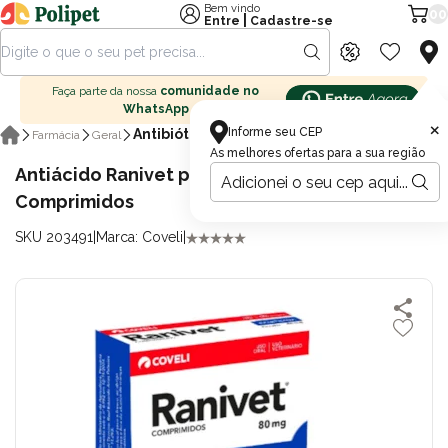
Bem vindo
00
|
Entre
Cadastre-se
Faça parte da nossa
comunidade no
WhatsApp
×
Informe seu CEP
Antibióticos
Farmácia
Geral
As melhores ofertas para a sua região
Antiácido Ranivet para Cães com 12
Comprimidos
SKU 203491
|
Marca: Coveli
|