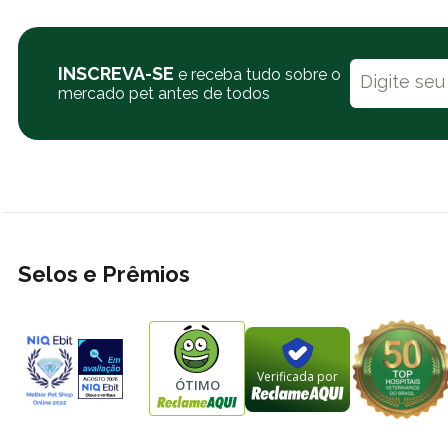
INSCREVA-SE
e receba tudo sobre o
mercado pet antes de todos
Selos e Prêmios
Verificada por
ÓTIMO