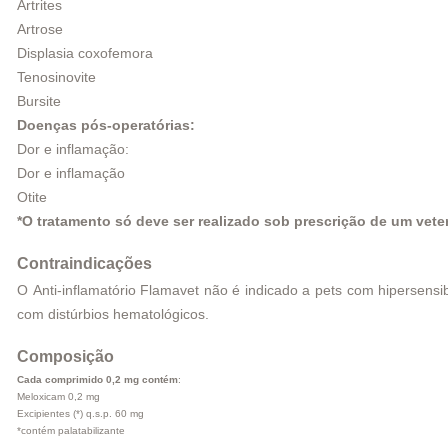
Artrites
Artrose
Displasia coxofemora
Tenosinovite
Bursite
Doenças pós-operatórias:
Dor e inflamação:
Dor e inflamação
Otite
*O tratamento só deve ser realizado sob prescrição de um veter
Contraindicações
O Anti-inflamatório Flamavet não é indicado a pets com hipersens
com distúrbios hematológicos.
Composição
Cada comprimido 0,2 mg contém
:
Meloxicam 0,2 mg
Excipientes (*) q.s.p. 60 mg
*contém palatabilizante