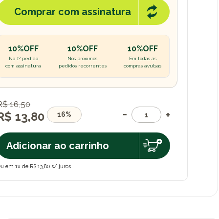
Comprar com assinatura
10%OFF
10%OFF
10%OFF
No 1º pedido
Nos próximos
Em todas as
com assinatura
pedidos recorrentes
compras avulsas
R$ 16,50
R$ 13,80
16%
Adicionar ao carrinho
u em 1x de R$ 13,80 s/ juros