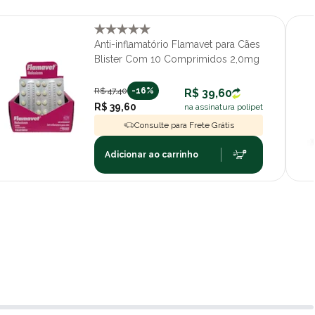
Anti-inflamatório Flamavet para Cães
Blister Com 10 Comprimidos 2,0mg
R$ 47,40
-16%
R$ 39,60
R$ 39,60
na assinatura polipet
Consulte para Frete Grátis
Adicionar ao carrinho