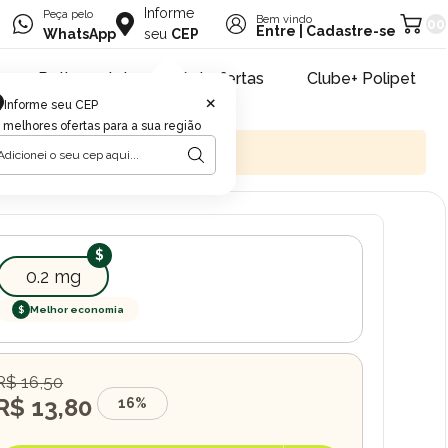
Informe
Peça pelo
Bem vindo
00
Entre
|
Cadastre-se
WhatsApp
seu
CEP
Retire na loja
Pet ofertas
Clube+ Polipet
×
Informe seu CEP
 melhores ofertas para a sua região
0.2 mg
$
Melhor economia
R$ 16,50
R$ 13,80
16%