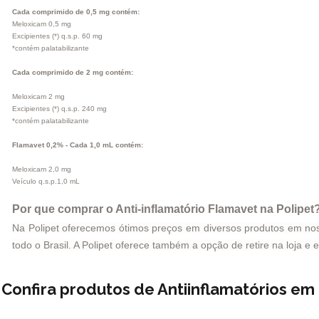
Cada comprimido de 0,5 mg contém:
Meloxicam 0,5 mg
Excipientes (*) q.s.p. 60 mg
*contém palatabilizante
Cada comprimido de 2 mg contém:
Meloxicam 2 mg
Excipientes (*) q.s.p. 240 mg
*contém palatabilizante
Flamavet 0,2% - Cada 1,0 mL contém:
Meloxicam 2,0 mg
Veículo q.s.p.1,0 mL
Por que comprar o Anti-inflamatório Flamavet na Polipet
Na Polipet oferecemos ótimos preços em diversos produtos em nosso
todo o Brasil. A Polipet oferece também a opção de retire na loja e 
Confira produtos de Antiinflamatórios e