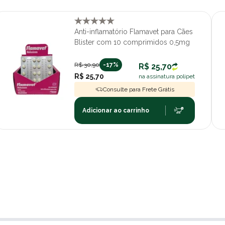
Anti-inflamatório Flamavet para Cães
Blister com 10 comprimidos 0,5mg
R$ 30,90
-17%
R$ 25,70
R$ 25,70
na assinatura polipet
Consulte para Frete Grátis
Adicionar ao carrinho