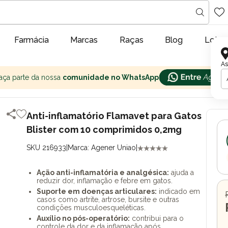
Farmácia
Marcas
Raças
Blog
Lojas
As
aça parte da nossa
comunidade no WhatsApp
Anti-inflamatório Flamavet para Gatos
Blister com 10 comprimidos 0,2mg
SKU 216933
|
Marca: Agener Uniao
|
Ação anti-inflamatória e analgésica:
ajuda a
reduzir dor, inflamação e febre em gatos.
Suporte em doenças articulares:
indicado em
casos como artrite, artrose, bursite e outras
condições musculoesqueléticas.
Auxílio no pós-operatório:
contribui para o
controle da dor e da inflamação após