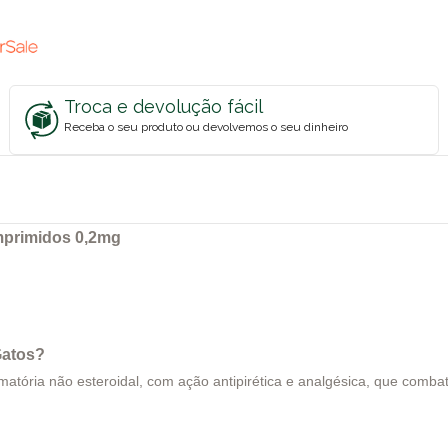
Troca e devolução fácil
Receba o seu produto ou devolvemos o seu dinheiro
omprimidos 0,2mg
Gatos?
atória não esteroidal, com ação antipirética e analgésica, que combate