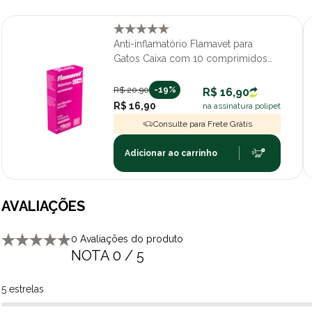
Anti-inflamatório Flamavet para
Gatos Caixa com 10 comprimidos
0,2mg
R$ 20,90
-19%
R$ 16,90
R$ 16,90
na assinatura polipet
Consulte para Frete Grátis
Adicionar ao carrinho
AVALIAÇÕES
0 Avaliações do produto
NOTA 0 / 5
5 estrelas