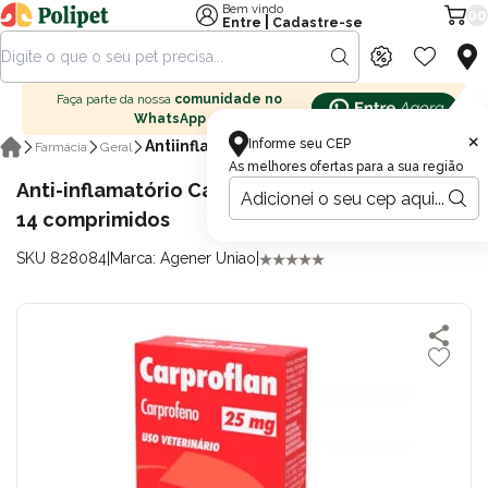
Bem vindo
00
|
Entre
Cadastre-se
Faça parte da nossa
comunidade no
WhatsApp
×
Informe seu CEP
Antiinflamatórios
Farmácia
Geral
As melhores ofertas para a sua região
Anti-inflamatório Carproflan para Cães 25mg
14 comprimidos
SKU 828084
|
Marca: Agener Uniao
|