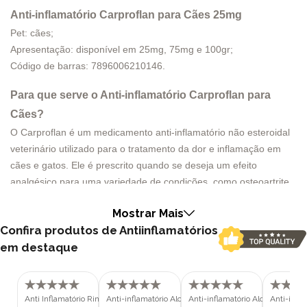
Anti-inflamatório Carproflan para Cães 25mg
Pet: cães;
Apresentação: disponível em 25mg, 75mg e 100gr;
Código de barras: 7896006210146.
Para que serve o Anti-inflamatório Carproflan para
Cães?
O Carproflan é um medicamento anti-inflamatório não esteroidal
veterinário utilizado para o tratamento da dor e inflamação em
cães e gatos. Ele é prescrito quando se deseja um efeito
analgésico para uma variedade de condições, como osteoartrite,
artrite reumatoide, dor pós-cirúrgica e outras condições que
Mostrar Mais
causam inflamação e desconforto nos animais de estimação.
Confira produtos de Antiinflamatórios
Contraindicações
em destaque
Deve-se ter muito cuidado ao administrar em animais que têm
histórico de problemas gastrointestinais que envolvam
sangramento, doenças renais, no coração, no fígado ou na
Anti Inflamatório Rimadyl para Cães
Anti-inflamatório Alcort 20mg para
Anti-inflamatório Alcort 5mg par
Anti-infla