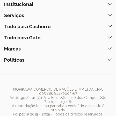
Institucional
Quem Somos
Serviços
Nossas Lojas
Banho e Tosa
Tudo para Cachorro
Prazos de Entrega
Retire na Loja
Ração
Tudo para Gato
Fale Conosco
Peça pelo Delivery
Petiscos
Formas de Pagamento
Ração
Marcas
Assinatura Polipet
Tapete Higiênico
Como Comprar
Areia
Hospital Veterinário
Nexgard
Políticas
Coleiras
Lista de Desejos
Caixa de Areia
Clube mais Polipet
Simparic
Comedouros
Regulamentos Promocionais
Política de Privacidade
Bebedouro
PremieR
Antipulgas
Trocas e Devoluções
Termos de Uso
Fonte de Água
Golden
Dúvidas Frequentes
Arranhador
Pedigree
MORIKAWA COMÉRCIO DE RAÇÕES E IMP LTDA CNPJ
005.886.844/0003-67
Whiskas
Av. Jorge Zarur, 531, Vila Ema, São José dos Campos, São
Paulo, 12243-081
Dog Chow
A reprodução total ou parcial do conteúdo deste site é
proibida.
Royal Canin
Polipet ® 2019 - 2025 - Todos os direitos reservados.