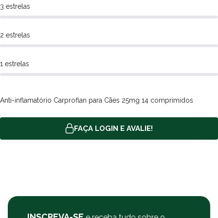
3 estrelas
Componente
Quantidade por comprimido
Carprofeno
100 mg
2 estrelas
Palatabilizante
24,5 mg
Excipiente (q.s.p.)
250 mg
1 estrelas
Por que comprar o
Anti-inflamatório Carproflan
para
Cães na Polipet?
Anti-inflamatório Carproflan para Cães 25mg 14 comprimidos
Na Polipet oferecemos ótimos preços em diversos produtos em
nosso site, e você pode comprar por meio de PIX, boleto
FAÇA LOGIN E AVALIE!
bancário ou cartão de crédito. Além de frete grátis sobre
condições especiais para todo o Brasil. A Polipet oferece também
a opção de retire na loja e entregas no mesmo dia. Consulte a
nossa política de frete.
INSCREVA-SE
e receba tudo sobre o