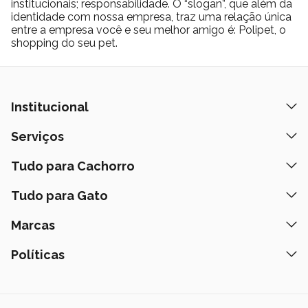
institucionais; responsabilidade. O “slogan”, que além da
identidade com nossa empresa, traz uma relação única
entre a empresa você e seu melhor amigo é: Polipet, o
shopping do seu pet.
Institucional
Quem Somos
Serviços
Nossas Lojas
Banho e Tosa
Tudo para Cachorro
Prazos de Entrega
Retire na Loja
Ração
Tudo para Gato
Fale Conosco
Peça pelo Delivery
Petiscos
Formas de Pagamento
Ração
Marcas
Assinatura Polipet
Tapete Higiênico
Como Comprar
Areia
Hospital Veterinário
Nexgard
Políticas
Coleiras
Lista de Desejos
Caixa de Areia
Clube mais Polipet
Simparic
Comedouros
Regulamentos Promocionais
Política de Privacidade
Bebedouro
PremieR
Antipulgas
Trocas e Devoluções
Termos de Uso
Fonte de Água