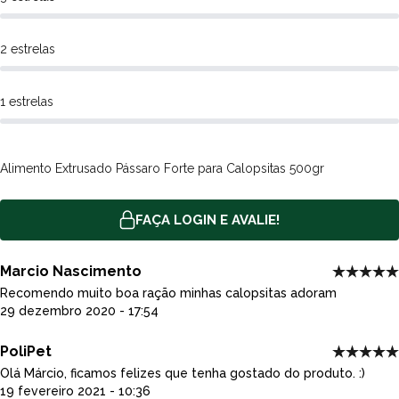
Antifúngivo Fungistático, Aditivo Flavorizante.
Níveis de Garantia
2 estrelas
Umidade (máx)
110 g/kg (13,00%)
Proteína Bruta (mín)
170 g/kg (17,00%)
1 estrelas
Extrato Etéreo (mín)
40 g/kg (4,00%)
Matéria Fibrosa (máx)
30 g/kg (3,00%)
Matéria Mineral (máx)
40 g/kg (4,00%)
Alimento Extrusado Pássaro Forte para Calopsitas 500gr
Cálcio (mín)
3000 mg/kg (0,30%)
Cálcio (máx)
7000 mg/kg (0,70%)
Fósforo (mín)
4000 mg/kg (0,40%
)
FAÇA LOGIN E AVALIE!
Enriquecimento por Kg do produto
Ácido Fólico (mín) 3,64 mg, Colina (mín) 1015,00 mg, Cobre
Marcio Nascimento
(mín) 4,60 mg, Ferro (mín) 73,50 mg, Iodo (mín) 0,92 mg,
Recomendo muito boa ração minhas calopsitas adoram
Manganês (mín) 61,00 mg, Selênio (mín) 0,20 mg, Vitamina A
29 dezembro 2020 - 17:54
(mín) 15.000 UI, Vitamina B1 (mín) 6,00 mg, Vitamina B12 (mín)
25,00 mcg, Vitamina B2 (mín) 16,00 mg, Vitamina B6 (mín) 10,00
PoliPet
mg, Vitamina D3 (mín) 2.680 UI, Vitamina E (mín) 90,00 UI,
Olá Márcio, ficamos felizes que tenha gostado do produto. :)
Vitamina K3 (mín) 4,60 mg, Zinco (mín) 65,00 mg, Niacina (mín)
19 fevereiro 2021 - 10:36