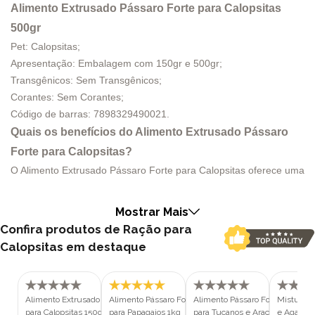
Alimento Extrusado Pássaro Forte para Calopsitas
500gr
Pet: Calopsitas;
Apresentação: Embalagem com 150gr e 500gr;
Transgênicos: Sem Transgênicos;
Corantes: Sem Corantes;
Código de barras: 7898329490021.
Quais os benefícios do
Alimento Extrusado Pássaro
Forte para Calopsitas
?
O Alimento Extrusado Pássaro Forte para Calopsitas oferece uma
nutrição completa, formulada para atender todas as
necessidades nutricionais dessas aves, garantindo uma dieta
Mostrar Mais
saudável e equilibrada. As partículas extrusadas são feitas com
Confira produtos de Ração para
ingredientes selecionados, proporcionando uma alimentação de
Calopsitas em destaque
alta qualidade e fácil digestão. Enriquecido com vitaminas
essenciais como A, E e D3, auxilia no crescimento saudável, no
fortalecimento do sistema imunológico e na absorção de cálcio,
Alimento Extrusado Pássaro Forte
Alimento Pássaro Forte Extrusado
Alimento Pássaro Forte Extrusa
Mistura P
fundamental para a saúde óssea.
para Calopsitas 150gr
para Papagaios 1kg
para Tucanos e Araçaris 700g
e Agaporn