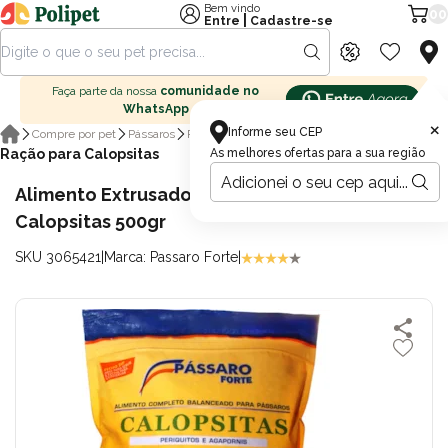
Bem vindo
00
|
Entre
Cadastre-se
Faça parte da nossa
comunidade no
WhatsApp
×
Informe seu CEP
Compre por pet
Pássaros
Ração para pássaros
Ração para Calopsitas
As melhores ofertas para a sua região
Alimento Extrusado Pássaro Forte para
Calopsitas 500gr
SKU 3065421
|
Marca: Passaro Forte
|