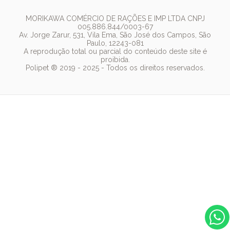
Golden
Dúvidas Frequentes
Arranhador
Pedigree
MORIKAWA COMÉRCIO DE RAÇÕES E IMP LTDA CNPJ
005.886.844/0003-67
Whiskas
Av. Jorge Zarur, 531, Vila Ema, São José dos Campos, São
Paulo, 12243-081
Dog Chow
A reprodução total ou parcial do conteúdo deste site é
proibida.
Royal Canin
Polipet ® 2019 - 2025 - Todos os direitos reservados.
Guabi Natural