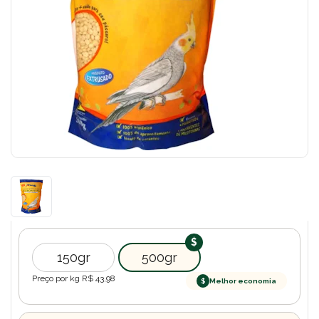
150gr
500gr
Preço por kg R$
43,98
$
Melhor economia