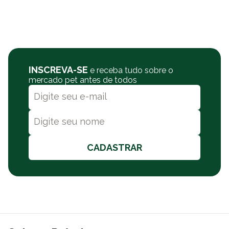
81,50 mg, Ácido Pantotênico (mín) 37,50 mg, Biotina (mín) 0,25
mg, Cobalto (mín) 0,65 mg, Magnésio (mín) 61,00 mg, Vitamina
C (mín) 138,00 mg.
Por que comprar o Alimento Extrusado Pássaro
Forte na Polipet?
INSCREVA-SE
Na Polipet oferecemos ótimos preços em diversos produtos em
e receba tudo sobre o
mercado pet antes de todos
nosso site, e você pode comprar por meio de PIX, boleto
bancário ou cartão de crédito. Além de frete grátis sobre
condições especiais para todo o Brasil. A Polipet oferece também
a opção de retire na loja e entregas no mesmo dia. Consulte a
nossa política de frete.
CADASTRAR