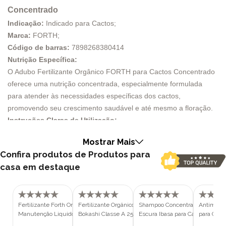
Concentrado
Indicação:
Indicado para Cactos;
Marca:
FORTH;
Código de barras:
7898268380414
Nutrição Específica:
O Adubo Fertilizante Orgânico FORTH para Cactos Concentrado
oferece uma nutrição concentrada, especialmente formulada
para atender às necessidades específicas dos cactos,
promovendo seu crescimento saudável e até mesmo a floração.
Instruções Claras de Utilização:
Siga as instruções fornecidas para garantir resultados eficientes.
Mostrar Mais
A dosagem recomendada é de 5ml por litro de água, aplicada a
Confira produtos de Produtos para
cada 15 dias via solo ou fertirrigação, enquanto em vasos, regue
casa em destaque
como de costume, e em canteiros, prepare 2 litros para cada
metro quadrado.
Atenção à Segurança:
Evite armazenar a diluição além do necessário para cada
Fertilizante Forth Orquídeas
Fertilizante Orgânico Composto Forth
Shampoo Concentrado para Pel
Antimicro
Manutenção Liquido Pronto para Uso
Bokashi Classe A 250gr
Escura Ibasa para Cachorros e G
para Cach
aplicação, pois há risco de contaminação fora da embalagem
500ml
com 250mll