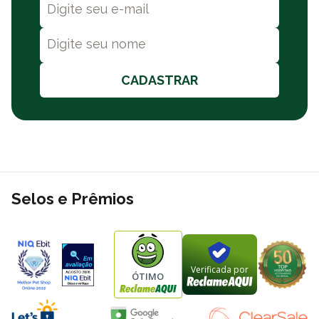
bancário ou cartão de crédito. Além de frete grátis sobre
condições especiais para todo o Brasil. A Polipet oferece também
a opção de retire na loja e entregas no mesmo dia. Consulte a
nossa política de frete.
CADASTRAR
Adubo Fertilizante Orgânico FORTH: Modo de Usar
Aplicação
Dosagem
Frequência
Instruções
Em vasos:
Regar
5ml por
como de costume.
Em
A cada 15
Solo/Fertirrigação
litro de
canteiros: preparar
2
dias
água
litros para 1m² e regar
homogeneamente.
Selos e Prêmios
Propriedade
Valor
Densidade a 20º C
1,36 g/cm³
Natureza física
Suspensão
Maior relação
5ml/L
Verificada por
Soluto/Solvente
ÓTIMO
Índice Salino
0,54
Fertilizante orgânico organomineral
Categoria