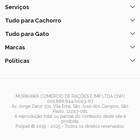
Quem Somos
Serviços
Nossas Lojas
Banho e Tosa
Tudo para Cachorro
Prazos de Entrega
Retire na Loja
Ração
Tudo para Gato
Fale Conosco
Peça pelo Delivery
Petiscos
Formas de Pagamento
Ração
Marcas
Assinatura Polipet
Tapete Higiênico
Como Comprar
Areia
Hospital Veterinário
Nexgard
Políticas
Coleiras
Lista de Desejos
Caixa de Areia
Clube mais Polipet
Simparic
Comedouros
Regulamentos Promocionais
Política de Privacidade
Bebedouro
PremieR
Antipulgas
Trocas e Devoluções
Termos de Uso
Fonte de Água
Golden
Dúvidas Frequentes
Arranhador
Pedigree
MORIKAWA COMÉRCIO DE RAÇÕES E IMP LTDA CNPJ
005.886.844/0003-67
Whiskas
Av. Jorge Zarur, 531, Vila Ema, São José dos Campos, São
Paulo, 12243-081
Dog Chow
A reprodução total ou parcial do conteúdo deste site é
proibida.
Royal Canin
Polipet ® 2019 - 2025 - Todos os direitos reservados.
Guabi Natural