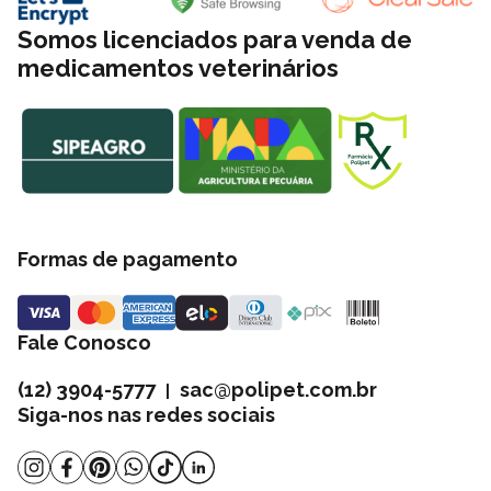
classe "A"
3 anos da data de fabricação do
Somos licenciados para venda de
Validade
produto
medicamentos veterinários
Registro Estabelecimento
(EP) SP-003204-2
MAPA
Registro Produto MAPA
SP - 003204-2.000021
Formas de pagamento
Fale Conosco
(12) 3904-5777
sac@polipet.com.br
|
Siga-nos nas redes sociais