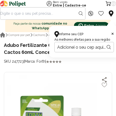
Bem vindo
00
|
Entre
Cadastre-se
Faça parte da nossa
comunidade no
WhatsApp
×
Informe seu CEP
Produtos para casa
Compre por pet
Cachorro
Ambientes cachorro
As melhores ofertas para a sua região
Adubo Fertilizante Orgânico FORTH para
Cactos 60mL Concentrado
SKU 247723
|
Marca: Forth
|