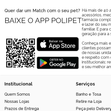
Quer dar um Match com o seu pet?
Há mais de 40 a
acessórios, med
BAIXE O APP POLIPET
farmácia comple
e lazer do seu
familiar. E par
geração para a 
Conheça mais e
clientes possam
de nossas unida
e respeito com 
institucionais;
e seu melhor am
Institucional
Serviços
Quem Somos
Banho e Tosa
Nossas Lojas
Retire na Loja
Prazos de Entrega
Peça pelo Deliver