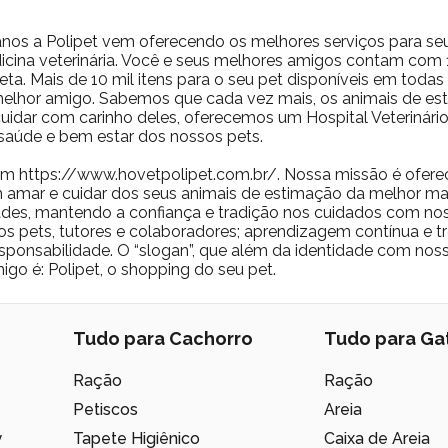
nos a Polipet vem oferecendo os melhores serviços para se
icina veterinária. Você e seus melhores amigos contam com 10
ta. Mais de 10 mil itens para o seu pet disponíveis em toda
 melhor amigo. Sabemos que cada vez mais, os animais de 
a cuidar com carinho deles, oferecemos um Hospital Veterinár
saúde e bem estar dos nossos pets.
m https://www.hovetpolipet.com.br/. Nossa missão é ofere
 amar e cuidar dos seus animais de estimação da melhor man
des, mantendo a confiança e tradição nos cuidados com nos
os pets, tutores e colaboradores; aprendizagem contínua e t
 responsabilidade. O “slogan”, que além da identidade com no
igo é: Polipet, o shopping do seu pet.
Tudo para Cachorro
Tudo para Ga
Ração
Ração
Petiscos
Areia
y
Tapete Higiênico
Caixa de Areia