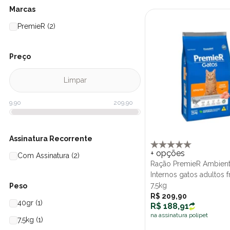
Marcas
PremieR (2)
Preço
Limpar
Assinatura Recorrente
+ opções
Com Assinatura (2)
Ração PremieR Ambien
Internos gatos adultos 
7,5kg
Peso
R$ 209,90
40gr (1)
R$ 188,91
na assinatura polipet
7,5kg (1)