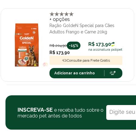
+ opções
Ração GoldeN Special para Cães
Adultos Frango e Carne 20kg
R$ 173,90
R$ 204,90
-15%
na assinatura polipet
R$ 173,90
Consulte para Frete Grátis
Adicionar ao carrinho
INSCREVA-SE
e receba tudo sobre o
mercado pet antes de todos