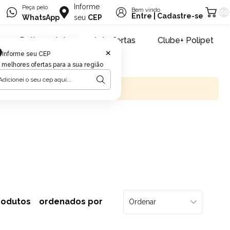
Informe
Peça pelo
Bem vindo
00
Entre
|
Cadastre-se
WhatsApp
seu
CEP
Retire na loja
Pet ofertas
Clube+ Polipet
×
Informe seu CEP
 melhores ofertas para a sua região
rodutos
ordenados por