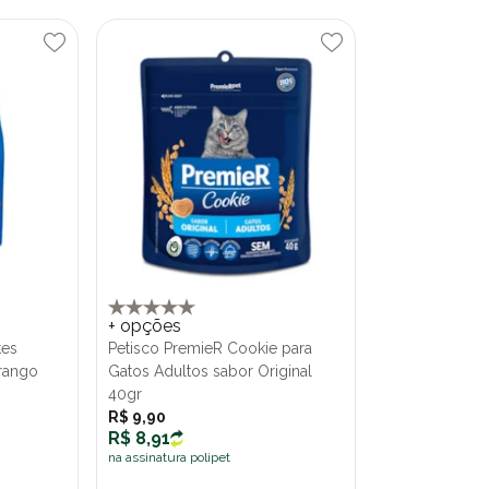
+ opções
tes
Petisco PremieR Cookie para
frango
Gatos Adultos sabor Original
40gr
R$ 9,90
R$ 8,91
na assinatura polipet