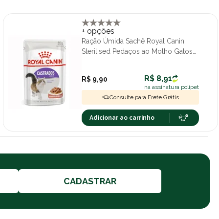
+ opções
Ração Úmida Sachê Royal Canin
Sterilised Pedaços ao Molho Gatos
Adultos Castrados 85g
R$ 8,91
R$ 9,90
na assinatura polipet
Consulte para Frete Grátis
Adicionar ao carrinho
CADASTRAR