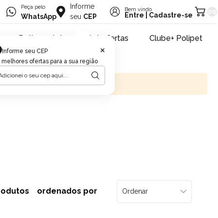
Informe
Peça pelo
Bem vindo
00
Entre
|
Cadastre-se
WhatsApp
seu
CEP
Retire na loja
Pet ofertas
Clube+ Polipet
×
Informe seu CEP
 melhores ofertas para a sua região
rodutos
ordenados por