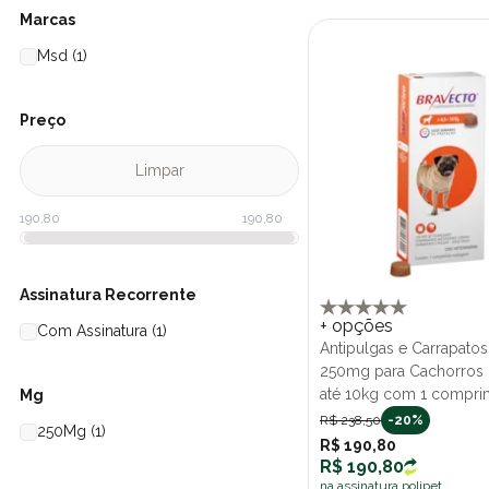
Marcas
Msd (1)
Preço
Limpar
Assinatura Recorrente
+ opções
Com Assinatura (1)
Antipulgas e Carrapatos
250mg para Cachorros 
até 10kg com 1 compri
Mg
R$ 238,50
-20%
250Mg (1)
R$ 190,80
R$ 190,80
na assinatura polipet