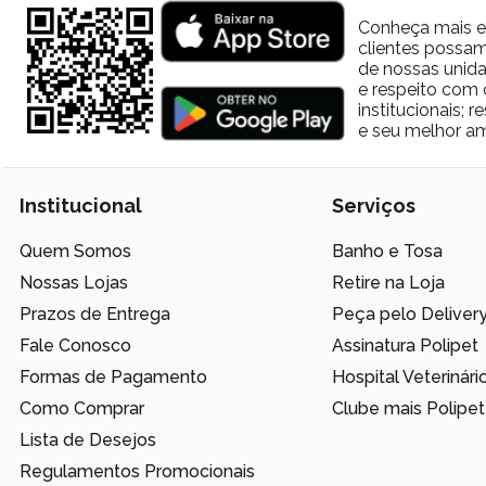
Conheça mais e
clientes possam
de nossas unida
e respeito com 
institucionais;
e seu melhor am
Institucional
Serviços
Quem Somos
Banho e Tosa
Nossas Lojas
Retire na Loja
Prazos de Entrega
Peça pelo Deliver
Fale Conosco
Assinatura Polipet
Formas de Pagamento
Hospital Veterinári
Como Comprar
Clube mais Polipet
Lista de Desejos
Regulamentos Promocionais