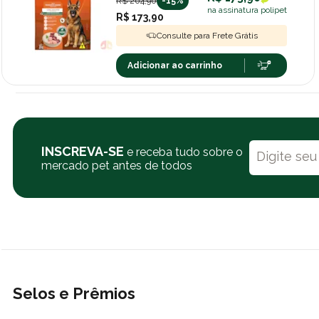
R$ 204,90
-15%
na assinatura polipet
R$ 173,90
Consulte para Frete Grátis
Adicionar ao carrinho
INSCREVA-SE
e receba tudo sobre o
mercado pet antes de todos
Selos e Prêmios