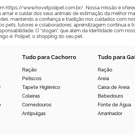
m https://www.hovetpolipet.com.br/. Nossa missão é ofere
 amar e cuidar dos seus animais de estimação da melhor man
des, mantendo a confiança e tradição nos cuidados com nos
os pets, tutores e colaboradores; aprendizagem contínua e t
 responsabilidade. O “slogan”, que além da identidade com no
igo é: Polipet, o shopping do seu pet.
Tudo para Cachorro
Tudo para Ga
Ração
Ração
Petiscos
Areia
y
Tapete Higiênico
Caixa de Areia
Coleiras
Bebedouro
o
Comedouros
Fonte de Água
Antipulgas
Arranhador