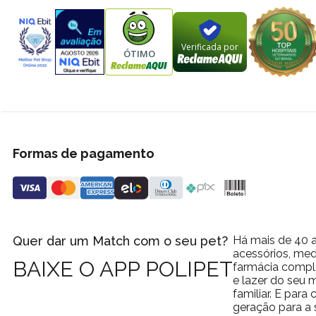
Verificada por
ÓTIMO
Formas de pagamento
Quer dar um Match com o seu pet?
Há mais de 40 a
acessórios, med
BAIXE O APP POLIPET
farmácia comple
e lazer do seu
familiar. E par
geração para a 