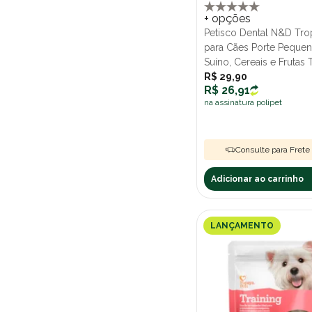
+ opções
Petisco Dental N&D Trop
para Cães Porte Peque
Suíno, Cereais e Frutas 
60g
R$ 29,90
R$ 26,91
na assinatura polipet
Consulte para Frete 
Adicionar ao carrinho
LANÇAMENTO