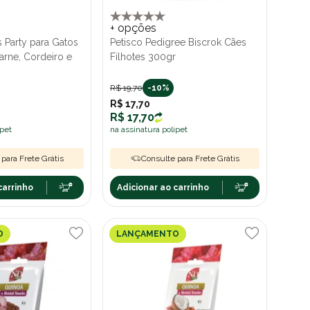
+ opções
s Party para Gatos
Petisco Pedigree Biscrok Cães
arne, Cordeiro e
Filhotes 300gr
R$ 19,70
-10%
R$ 17,70
R$ 17,70
ipet
na assinatura polipet
para Frete Grátis
Consulte para Frete Grátis
carrinho
Adicionar ao carrinho
O
LANÇAMENTO