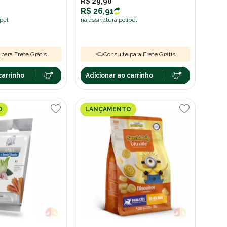
Tropicais 100g
R$ 29,90
R$ 26,91
ipet
na assinatura polipet
para Frete Grátis
Consulte para Frete Grátis
carrinho
Adicionar ao carrinho
O
LANÇAMENTO