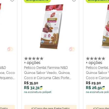
+ opções
+ opções
 N&D
Petisco Dental Farmina N&D
Petisco Denta
noa, Coco
Quinoa Sabor Veado, Quinoa,
Quinoa Sabor 
 Pequeno
Coco e Cúrcuma Cães Porte
Coco e Cúrcu
Médio e Grande 100g
R$ 35,90
Pequeno 60g
R$ 29,90
R$ 32,31
R$ 26,91
na assinatura polipet
na assinatura pol
Grátis
Consulte para Frete Grátis
Consulte 