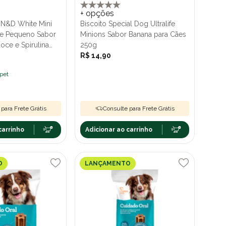
+ opções
l N&D White Mini
Biscoito Special Dog Ultralife
te Pequeno Sabor
Minions Sabor Banana para Cães
oce e Spirulina
250g
R$ 14,90
ipet
para Frete Grátis
Consulte para Frete Grátis
carrinho
Adicionar ao carrinho
O
LANÇAMENTO