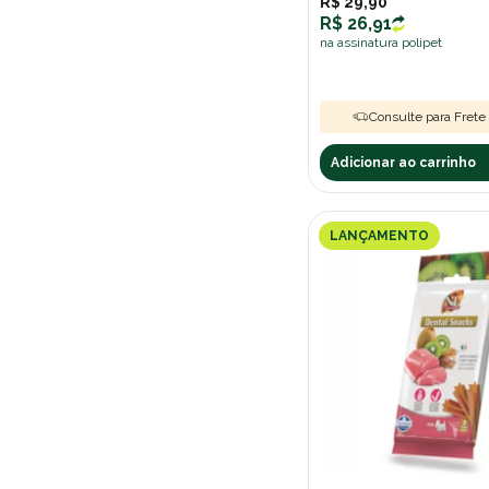
R$ 29,90
65gr (9)
R$ 26,91
na assinatura polipet
70gr (5)
750gr (1)
Consulte para Frete 
75g (4)
75gr (1)
Adicionar ao carrinho
80 gr (20)
800gr (2)
LANÇAMENTO
80g (8)
85gr (1)
900gr (1)
91g (1)
94g (1)