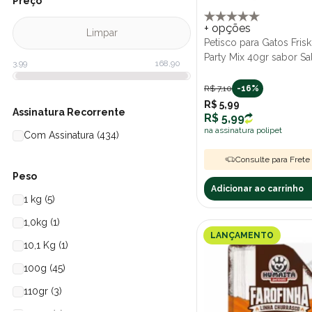
Preço
Brupet (3)
+ opções
Limpar
Coveli (1)
Petisco para Gatos Frisk
Party Mix 40gr sabor S
Dentalife (1)
Dogfy (2)
R$ 7,10
-16%
R$ 5,99
Dreamies (7)
Assinatura Recorrente
R$ 5,99
na assinatura polipet
Formula Natural (8)
Com Assinatura (434)
Friskies (4)
Consulte para Frete 
Peso
GoldeN (5)
Adicionar ao carrinho
1 kg (5)
Hana Healthy Life (10)
1,0kg (1)
Hana Natural Life (5)
LANÇAMENTO
10,1 Kg (1)
Humaita Pet (5)
100g (45)
Inaba (6)
110gr (3)
Just (10)