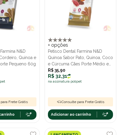
+ opções
l Farmina N&D
Petisco Dental Farmina N&D
Cordeiro, Quinoa e
Quinoa Sabor Pato, Quinoa, Coco
Porte Pequeno 60g
e Cúrcuma Cães Porte Médio e
Grande 100g
R$ 35,90
R$ 32,31
ipet
na assinatura polipet
para Frete Grátis
Consulte para Frete Grátis
carrinho
Adicionar ao carrinho
O
LANÇAMENTO