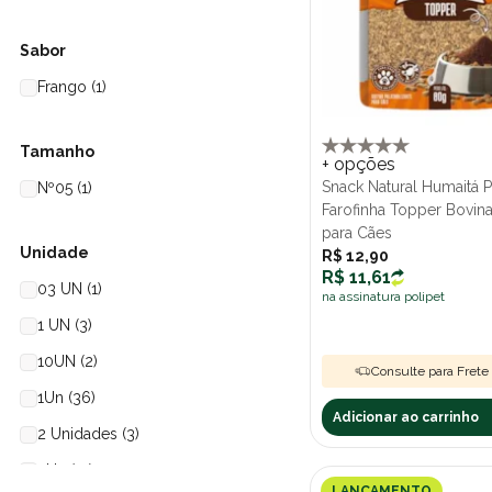
120gr (3)
Kelco (15)
130g (1)
LL Pet (17)
Sabor
150gr (11)
Magnus (4)
Frango (1)
15gr (1)
Mastig (15)
160gr (2)
Meowwies (2)
Tamanho
+ opções
170gr (1)
Snack Natural Humaitá P
Monica Pets (1)
Nº05 (1)
Farofinha Topper Bovin
180gr (1)
N&D (23)
para Cães
Unidade
R$ 12,90
200g (4)
Natural Crisp (18)
R$ 11,61
03 UN (1)
200gr (2)
Natural Farm (6)
na assinatura polipet
1 UN (3)
20g (10)
Natural Maskoto (4)
10UN (2)
23gr (1)
OneByOne (7)
Consulte para Frete 
1Un (36)
250 g (3)
Optimum (3)
Adicionar ao carrinho
2 Unidades (3)
250g (1)
Organnact (11)
2Un (15)
250gr (28)
Origens (11)
LANÇAMENTO