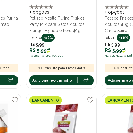
+ opções
+ opções
ies Purina
Petisco Nestlé Purina Friskies
Petisco Friskie
almão
Party Mix para Gatos Adultos
Adultos 40g C
Frango, Figado e Peru 40g
Carne Suína
R$ 7,10
-16%
R$ 7,10
-16%
R$ 5,99
R$ 5,99
R$ 5,99
R$ 5,99
na assinatura polipet
na assinatura pol
Grátis
Consulte para Frete Grátis
Consulte 
Adicionar ao carrinho
Adicionar ao 
LANÇAMENTO
LANÇAMENT