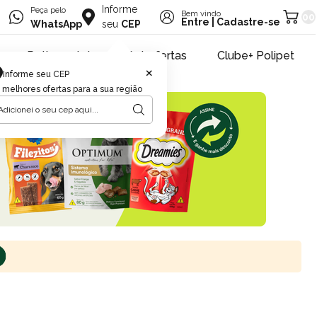
Informe
Peça pelo
Bem vindo
00
Entre
|
Cadastre-se
WhatsApp
seu
CEP
Retire na loja
Pet ofertas
Clube+ Polipet
×
Informe seu CEP
 melhores ofertas para a sua região