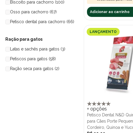
Tex Brasil (2)
Biscoito para cachorro (100)
46 g (1)
Truly (6)
Osso para cachorro (67)
Adicionar ao carrinho
470gr (3)
Umami Pet (25)
Petisco dental para cachorro (66)
500 g (6)
Vet Life (10)
LANÇAMENTO
500g (1)
Ração para gatos
Whiskas (3)
500gr (17)
Latas e sachês para gatos (3)
50g (20)
Petiscos para gatos (58)
50gr (3)
Ração seca para gatos (2)
55g (9)
56 gr (6)
600gr (1)
60g (2)
+ opções
Petisco Dental N&D Qui
60gr (43)
para Cães Porte Peque
65g (1)
Cordeiro, Quinoa e Yuc