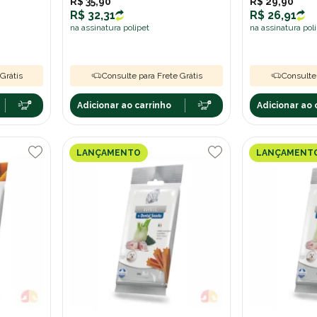
Tropicais 100g
R$ 35,90
Tropicais 60g
R$ 29,90
R$ 32,31
R$ 26,91
na assinatura polipet
na assinatura pol
Grátis
Consulte para Frete Grátis
Consulte 
Adicionar ao carrinho
Adicionar ao 
LANÇAMENTO
LANÇAMENT