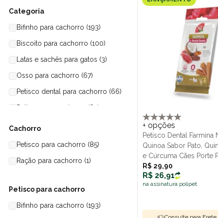
3Un (4)
250mg (1)
Padaria Pet (13)
Categoria
4un (6)
270gr (1)
Pedigree (16)
Bifinho para cachorro (193)
4un com 15g cada (2)
300gr (4)
Pet Clean (19)
Biscoito para cachorro (100)
5Un (1)
30gr (3)
Pet Dog (12)
Latas e sachês para gatos (3)
6 Un (3)
350 gr (1)
Pet Treats (27)
Osso para cachorro (67)
350g (7)
Peti Dog (10)
Petisco dental para cachorro (66)
350gr (1)
Petiscão (25)
Petisco para cachorro (85)
40 g (3)
Petitos (9)
Petiscos para gatos (58)
+ opções
Cachorro
Petisco Dental Farmina
400g (1)
PremieR (16)
Ração para cachorro (1)
Petisco para cachorro (85)
Quinoa Sabor Pato, Qui
400gr (8)
Sheba (4)
Ração seca para gatos (2)
e Cúrcuma Cães Porte
Ração para cachorro (1)
60g
R$ 29,90
40gr (12)
Snack Show (9)
R$ 26,91
na assinatura polipet
42gr (1)
Special Dog (10)
Petisco para cachorro
450gr (1)
Tastefull (5)
Bifinho para cachorro (193)
45gr (1)
Consulte para Frete 