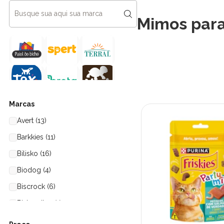
Mimos para
Marcas
Avert (13)
Barkkies (11)
Bilisko (16)
Biodog (4)
Biscrock (6)
Bistequitos (1)
Bona Pet (1)