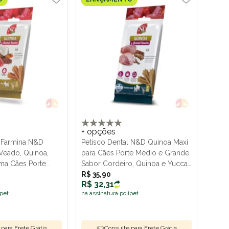
+ opções
l Farmina N&D
Petisco Dental N&D Quinoa Maxi
Veado, Quinoa,
para Cães Porte Médio e Grande
ma Cães Porte
Sabor Cordeiro, Quinoa e Yucca
100g
R$ 35,90
R$ 32,31
ipet
na assinatura polipet
para Frete Grátis
Consulte para Frete Grátis