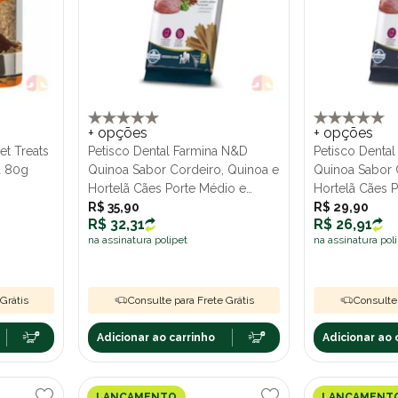
+ opções
+ opções
et Treats
Petisco Dental Farmina N&D
Petisco Denta
a 80g
Quinoa Sabor Cordeiro, Quinoa e
Quinoa Sabor 
Hortelã Cães Porte Médio e
Hortelã Cães 
Grande 100g
R$ 35,90
R$ 29,90
R$ 32,31
R$ 26,91
na assinatura polipet
na assinatura pol
Grátis
Consulte para Frete Grátis
Consulte 
Adicionar ao carrinho
Adicionar ao 
LANÇAMENTO
LANÇAMENT