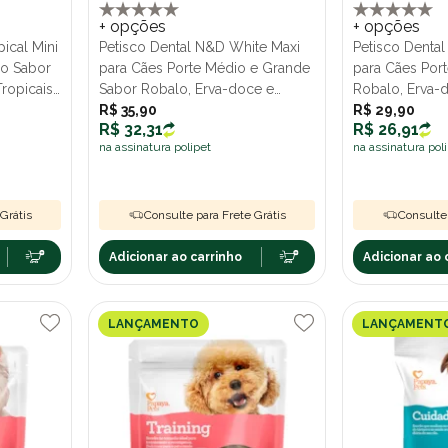
+ opções
+ opções
ical Mini
Petisco Dental N&D White Maxi
Petisco Denta
no Sabor
para Cães Porte Médio e Grande
para Cães Por
Tropicais
Sabor Robalo, Erva-doce e
Robalo, Erva-d
Spirulina 100g
R$ 35,90
60g
R$ 29,90
R$ 32,31
R$ 26,91
na assinatura polipet
na assinatura pol
Grátis
Consulte para Frete Grátis
Consulte 
Adicionar ao carrinho
Adicionar ao 
LANÇAMENTO
LANÇAMENT