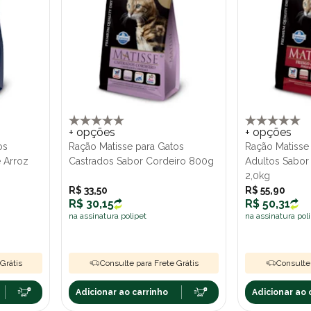
+ opções
+ opções
os
Ração Matisse para Gatos
Ração Matisse
 Arroz
Castrados Sabor Cordeiro 800g
Adultos Sabor
2,0kg
R$ 33,50
R$ 55,90
R$ 30,15
R$ 50,31
na assinatura polipet
na assinatura pol
Grátis
Consulte para Frete Grátis
Consulte 
Adicionar ao carrinho
Adicionar ao 