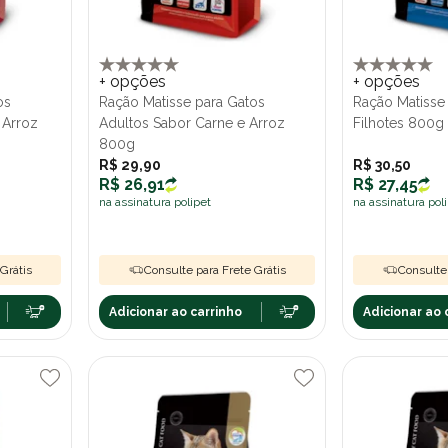
+ opções
+ opções
os
Ração Matisse para Gatos
Ração Matisse
 Arroz
Adultos Sabor Carne e Arroz
Filhotes 800g
800g
R$ 29,90
R$ 30,50
R$ 26,91
R$ 27,45
na assinatura polipet
na assinatura pol
Grátis
Consulte para Frete Grátis
Consulte 
Adicionar ao carrinho
Adicionar ao 