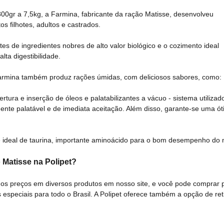
00gr a 7,5kg, a Farmina, fabricante da ração Matisse, desenvolveu
os filhotes, adultos e castrados.
es de ingredientes nobres de alto valor biológico e o cozimento ideal
lta digestibilidade.
armina também produz rações úmidas, com deliciosos sabores, como: B
rtura e inserção de óleos e palatabilizantes a vácuo - sistema utiliz
ente palatável e de imediata aceitação. Além disso, garante-se uma ó
 ideal de taurina, importante aminoácido para o bom desempenho do m
 Matisse na Polipet?
os preços em diversos produtos em nosso site, e você pode comprar po
s especiais para todo o Brasil. A Polipet oferece também a opção de r