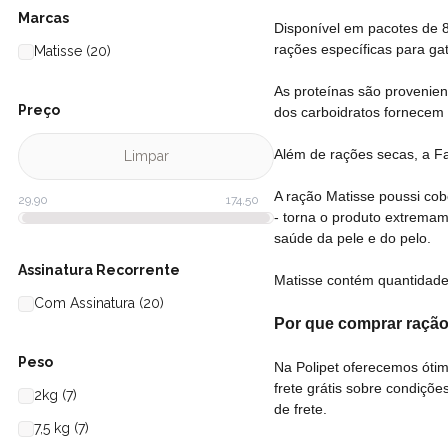
Marcas
Disponível em pacotes de 8
rações específicas para gat
Matisse (20)
As proteínas são provenient
Preço
dos carboidratos fornecem a
Além de rações secas, a F
Limpar
A ração Matisse poussi cobe
- torna o produto extremam
saúde da pele e do pelo.
Assinatura Recorrente
Matisse contém quantidade
Com Assinatura (20)
Por que comprar ração
Peso
Na Polipet oferecemos ótim
frete grátis sobre condiçõe
2kg (7)
de frete
.
7,5 kg (7)