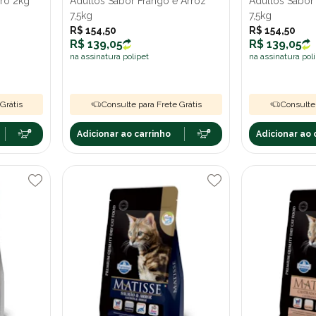
ro 2kg
Adultos Sabor Frango e Arroz
Adultos Sabor
7,5kg
7,5kg
R$ 154,50
R$ 154,50
R$ 139,05
R$ 139,05
na assinatura polipet
na assinatura pol
Grátis
Consulte para Frete Grátis
Consulte 
Adicionar ao carrinho
Adicionar ao 