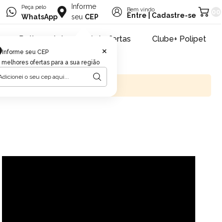
Informe
Peça pelo
Bem vindo
00
Entre
|
Cadastre-se
WhatsApp
seu
CEP
Retire na loja
Pet ofertas
Clube+ Polipet
×
Informe seu CEP
 melhores ofertas para a sua região