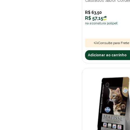
Castrados Sabor Cordei
R$ 63,50
R$ 57,15
na assinatura polipet
Consulte para Frete 
Adicionar ao carrinho