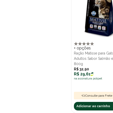
+ opções
Ração Matisse para Gat
Adultos Sabor Salmão e
800g
R$ 32,90
R$ 29,61
na assinatura polipet
Consulte para Frete 
Adicionar ao carrinho