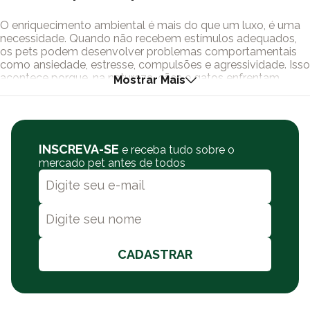
O enriquecimento ambiental é mais do que um luxo, é uma
necessidade. Quando não recebem estímulos adequados,
os pets podem desenvolver problemas comportamentais
como ansiedade, estresse, compulsões e agressividade. Isso
acontece porque, na natureza, cães e gatos enfrentam
Mostrar Mais
desafios constantes para conseguir comida, explorar o
ambiente e interagir socialmente. Em um ambiente
doméstico, essas necessidades naturais nem sempre são
atendidas, gerando frustrações que afetam o
comportamento.
INSCREVA-SE
e receba tudo sobre o
mercado pet antes de todos
A Pet Games entende essa realidade e cria produtos que
incentivam atividades essenciais, como caça, busca de
alimento e interação. Um exemplo prático são os
comedouros interativos, que estimulam os pets a
trabalharem pela comida, tornando o momento da refeição
mais envolvente. Esse tipo de abordagem não apenas
melhora a digestão e reduz a obesidade, mas também
CADASTRAR
proporciona uma experiência enriquecedora. Além disso,
brinquedos específicos ajudam a estimular a inteligência, a
coordenação motora e o olfato, garantindo que os pets
tenham desafios constantes.