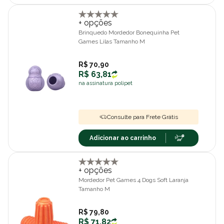
+ opções
Brinquedo Mordedor Bonequinha Pet
Games Lilas Tamanho M
R$ 70,90
R$ 63,81
na assinatura polipet
Consulte para Frete Grátis
Adicionar ao carrinho
+ opções
Mordedor Pet Games 4 Dogs Soft Laranja
Tamanho M
R$ 79,80
R$ 71,82