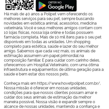
natureza, reduzindo o tédio e aumentando sua satisfação
diária.
Há mais de 40 anos a Polipet vem oferecendo os
Os produtos são projetados para atender pets de todas as
melhores serviços para seu pet, sempre buscando
idades, desde filhotes que precisam de estímulos para
novidades em estética animal, acessórios, medicina
aprender até pets idosos que necessitam de atividades para
veterinária. Você e seus melhores amigos contam com
manter a cognição ativa. Independentemente da fase da
10 lojas físicas, nossa loja online e todas possuem
vida do pet, o enriquecimento ambiental traz benefícios
farmácia completa. Mais de 10 mil itens para o seu pet
comprovados, melhorando a qualidade de vida e
disponíveis em todas as unidades. Um shopping
prevenindo doenças relacionadas ao estresse e à
completo para estética, saúde e lazer do seu melhor
inatividade. Além disso, os produtos da Pet Games são
amigo. Sabemos que cada vez mais, os animais de
feitos com materiais seguros, duráveis e não tóxicos,
estimação assumem um papel primordial na
garantindo que os tutores possam oferecer desafios aos
composição familiar. E para cuidar com carinho deles,
seus pets com total tranquilidade. Essa preocupação com
oferecemos um Hospital Veterinário, com uma ótima
qualidade e funcionalidade faz da marca uma referência no
infraestrutura e equipamentos de última geração para a
mercado pet.
saúde e bem estar dos nossos pets.
Conheça mais em https://www.hovetpolipet.com.br/.
Diferenciais da Pet Games e seu impacto
Nossa missão é oferecer em nossas unidades,
condições para que nossos clientes possam amar e
no comportamento dos pets!
cuidar dos seus animais de estimação da melhor
maneira possível. Nossa visão é expandir sempre o
alcance de nossas unidades, mantendo a confiança e
O grande diferencial da Pet Games é seu compromisso com