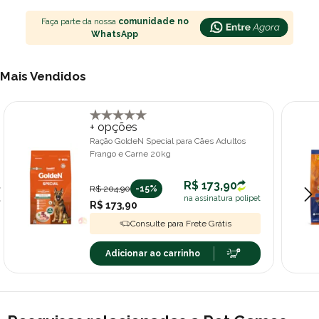
Faça parte da nossa
comunidade no
WhatsApp
Mais Vendidos
+ opções
Ração GoldeN Special para Cães Adultos
Frango e Carne 20kg
R$ 173,90
R$ 204,90
-15%
na assinatura polipet
R$ 173,90
Consulte para Frete Grátis
Adicionar ao carrinho