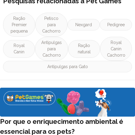
Pesquisas relacionadas a Pet Games
Ração
Petisco
Premier
para
Nexgard
Pedigree
pequena
Cachorro
Antipulgas
Royal
Royal
Ração
para
Canin
Canin
natural
Cachorro
Cachorro
Antipulgas para Gato
Por que o enriquecimento ambiental é
essencial para os pets?