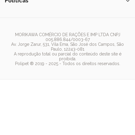
Nexgard
Políticas
Coleiras
Lista de Desejos
Caixa de Areia
Clube mais Polipet
Simparic
Comedouros
Regulamentos Promocionais
Política de Privacidade
Bebedouro
PremieR
Antipulgas
Trocas e Devoluções
Termos de Uso
Fonte de Água
Golden
Dúvidas Frequentes
Arranhador
Pedigree
MORIKAWA COMÉRCIO DE RAÇÕES E IMP LTDA CNPJ
005.886.844/0003-67
Whiskas
Av. Jorge Zarur, 531, Vila Ema, São José dos Campos, São
Paulo, 12243-081
Dog Chow
A reprodução total ou parcial do conteúdo deste site é
proibida.
Royal Canin
Polipet ® 2019 - 2025 - Todos os direitos reservados.
Guabi Natural