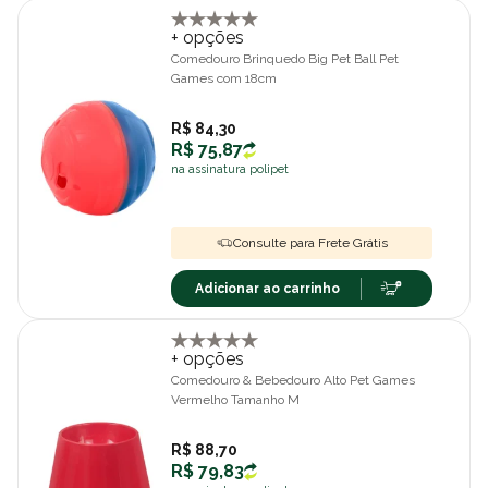
+ opções
Comedouro Brinquedo Big Pet Ball Pet
Games com 18cm
R$ 84,30
R$ 75,87
na assinatura polipet
Consulte para Frete Grátis
Adicionar ao carrinho
+ opções
Comedouro & Bebedouro Alto Pet Games
Vermelho Tamanho M
R$ 88,70
R$ 79,83