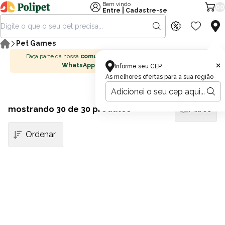
Bem vindo
00
|
Entre
Cadastre-se
Pet Games
Faça parte da nossa
comunidade no
×
WhatsApp
Informe seu CEP
As melhores ofertas para a sua região
mostrando
30
de 30 produtos
Filtros