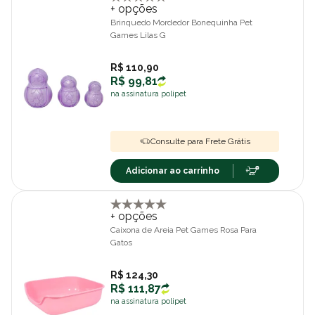
+ opções
Brinquedo Mordedor Bonequinha Pet
Games Lilas G
R$ 110,90
R$ 99,81
na assinatura polipet
Consulte para Frete Grátis
Adicionar ao carrinho
+ opções
Caixona de Areia Pet Games Rosa Para
Gatos
R$ 124,30
R$ 111,87
na assinatura polipet