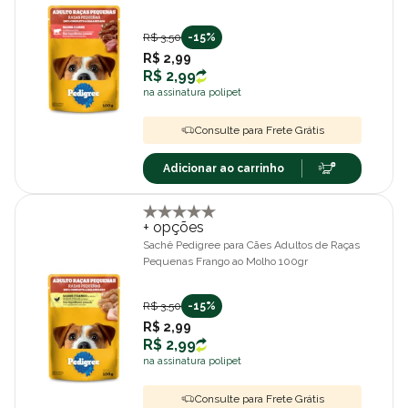
100g
R$ 3,50
-15%
R$ 2,99
R$ 2,99
na assinatura polipet
Consulte para Frete Grátis
Adicionar ao carrinho
+ opções
Sachê Pedigree para Cães Adultos de Raças
Pequenas Frango ao Molho 100gr
R$ 3,50
-15%
R$ 2,99
R$ 2,99
na assinatura polipet
Consulte para Frete Grátis