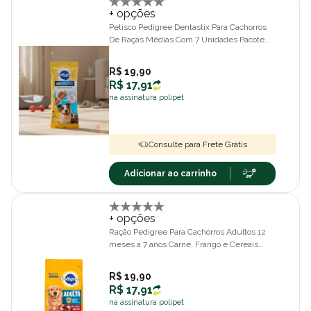
+ opções
Petisco Pedigree Dentastix Para Cachorros
De Raças Médias Com 7 Unidades Pacote
De 180gr
R$ 19,90
R$ 17,91
na assinatura polipet
Consulte para Frete Grátis
Adicionar ao carrinho
+ opções
Ração Pedigree Para Cachorros Adultos 12
meses a 7 anos Carne, Frango e Cereais
900gr
R$ 19,90
R$ 17,91
na assinatura polipet