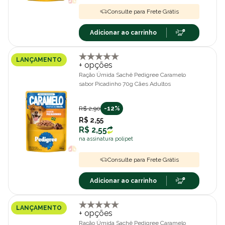
Consulte para Frete Grátis
Adicionar ao carrinho
LANÇAMENTO
+ opções
Ração Úmida Sachê Pedigree Caramelo
sabor Picadinho 70g Cães Adultos
R$ 2,90
-12%
R$ 2,55
R$ 2,55
na assinatura polipet
Consulte para Frete Grátis
Adicionar ao carrinho
LANÇAMENTO
+ opções
Ração Úmida Sachê Pedigree Caramelo