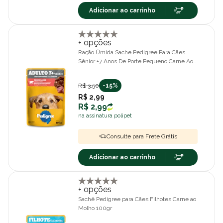
Adicionar ao carrinho
+ opções
Ração Úmida Sache Pedigree Para Cães
Sênior +7 Anos De Porte Pequeno Carne Ao
Molho 100g
R$ 3,50
-15%
R$ 2,99
R$ 2,99
na assinatura polipet
Consulte para Frete Grátis
Adicionar ao carrinho
+ opções
Sachê Pedigree para Cães Filhotes Carne ao
Molho 100gr