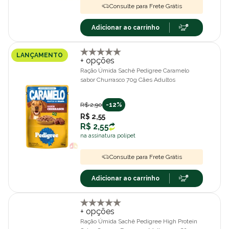
Consulte para Frete Grátis
Adicionar ao carrinho
LANÇAMENTO
+ opções
Ração Úmida Sachê Pedigree Caramelo
sabor Churrasco 70g Cães Adultos
R$ 2,90
-12%
R$ 2,55
R$ 2,55
na assinatura polipet
Consulte para Frete Grátis
Adicionar ao carrinho
+ opções
Ração Úmida Sachê Pedigree High Protein