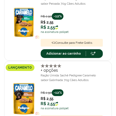
sabor Peixada 70g Cães Adultos
R$ 2,90
-12%
R$ 2,55
R$ 2,55
na assinatura polipet
Consulte para Frete Grátis
Adicionar ao carrinho
LANÇAMENTO
+ opções
Ração Úmida Sachê Pedigree Caramelo
sabor Galinhada 70g Cães Adultos
R$ 2,90
-12%
R$ 2,55
R$ 2,55
na assinatura polipet