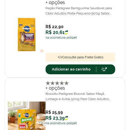
+ opções
Ração Pedigree Barriguinha Saudável para
Cães Adultos Porte Pequeno 900g Sabor
Salmão, Arroz e Linhaça
R$ 22,90
R$ 20,61
na assinatura polipet
Consulte para Frete Grátis
Adicionar ao carrinho
+ opções
Biscoito Pedigree Biscrok Sabor Maçã,
Linhaça e Aveia 500g Para Cães Adultos
Raças Pequenas
R$ 25,99
R$ 23,39
na assinatura polipet