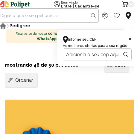
Bem vindo
00
|
Entre
Cadastre-se
Pedigree
Faça parte da nossa
comunidade no
×
WhatsApp
Informe seu CEP
As melhores ofertas para a sua região
mostrando
48
de 50 produtos
Filtros