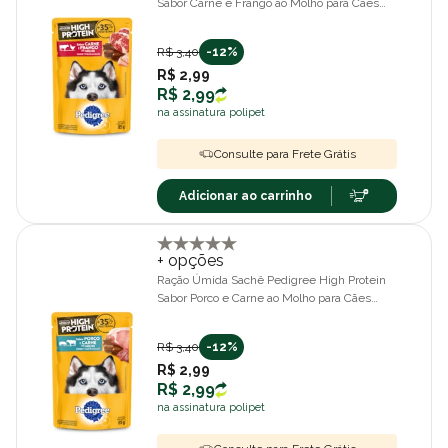
Sabor Carne e Frango ao Molho para Cães
85gr
R$ 3,40
-12%
R$ 2,99
R$ 2,99
na assinatura polipet
Consulte para Frete Grátis
Adicionar ao carrinho
+ opções
Ração Úmida Sachê Pedigree High Protein
Sabor Porco e Carne ao Molho para Cães
85gr
R$ 3,40
-12%
R$ 2,99
R$ 2,99
na assinatura polipet