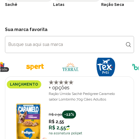
soluções completas que ajudam a garantir uma vida mais
Sachê
Latas
Ração Seca
saudável, ativa e feliz para os pets.
Sua marca favorita
LANÇAMENTO
+ opções
Ração Úmida Sachê Pedigree Caramelo
sabor Lombinho 70g Cães Adultos
R$ 2,90
-12%
R$ 2,55
R$ 2,55
na assinatura polipet