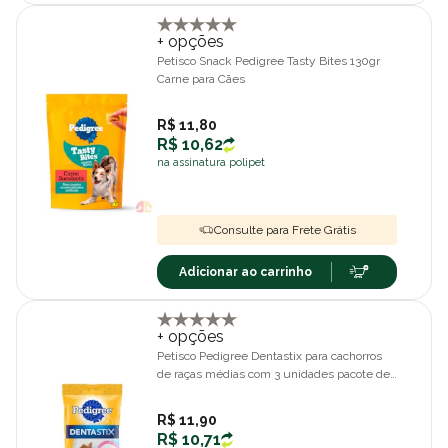
+ opções
Petisco Snack Pedigree Tasty Bites 130gr
Carne para Cães
R$ 11,80
R$ 10,62
na assinatura polipet
Consulte para Frete Grátis
Adicionar ao carrinho
+ opções
Petisco Pedigree Dentastix para cachorros
de raças médias com 3 unidades pacote de
77gr
R$ 11,90
R$ 10,71