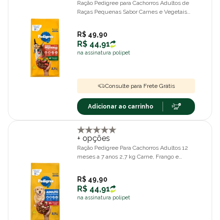
Ração Pedigree para Cachorros Adultos de
Raças Pequenas Sabor Carnes e Vegetais
2,7 kg
R$ 49,90
R$ 44,91
na assinatura polipet
Consulte para Frete Grátis
Adicionar ao carrinho
+ opções
Ração Pedigree Para Cachorros Adultos 12
meses a 7 anos 2,7 kg Carne, Frango e
Cereais
R$ 49,90
R$ 44,91
na assinatura polipet