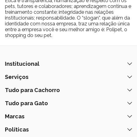
Ética e transparência; humanização e respeito com os
pets, tutores e colaboradores; aprendizagem contínua e
treinamento constante; integridade nas relações
institucionais; responsabilidade. O “slogan”, que além da
identidade com nossa empresa, traz uma relação única
entre a empresa você e seu melhor amigo é: Polipet, o
shopping do seu pet.
Institucional
Quem Somos
Serviços
Nossas Lojas
Banho e Tosa
Tudo para Cachorro
Prazos de Entrega
Retire na Loja
Ração
Tudo para Gato
Fale Conosco
Peça pelo Delivery
Petiscos
Formas de Pagamento
Ração
Marcas
Assinatura Polipet
Tapete Higiênico
Como Comprar
Areia
Hospital Veterinário
Nexgard
Políticas
Coleiras
Lista de Desejos
Caixa de Areia
Clube mais Polipet