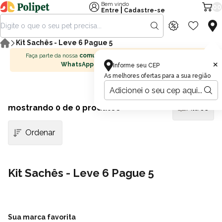
Bem vindo
00
|
Entre
Cadastre-se
Kit Sachês - Leve 6 Pague 5
Faça parte da nossa
comunidade no
×
WhatsApp
Informe seu CEP
As melhores ofertas para a sua região
mostrando
0
de 0 produtos
Filtros
Kit Sachês - Leve 6 Pague 5
Sua marca favorita