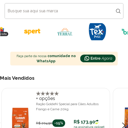
Faça parte da nossa
comunidade no
WhatsApp
Mais Vendidos
+ opções
Ração GoldeN Special para Cães Adultos
Frango e Carne 20kg
R$ 173,90
R$ 204,90
-15%
na assinatura polipet