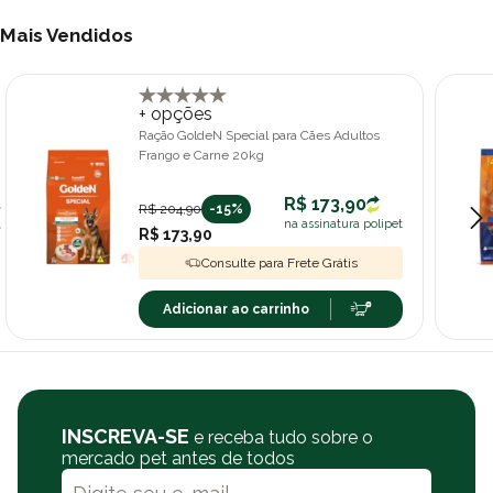
Mais Vendidos
+ opções
Ração GoldeN Special para Cães Adultos
Frango e Carne 20kg
R$ 173,90
R$ 204,90
-15%
na assinatura polipet
R$ 173,90
Consulte para Frete Grátis
Adicionar ao carrinho
INSCREVA-SE
e receba tudo sobre o
mercado pet antes de todos