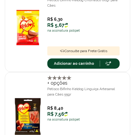
Petisco Bifinho Keldog Churrasco 60gr para
Cães
R$ 6,30
R$ 5,67
na assinatura polipet
Consulte para Frete Grátis
Adicionar ao carrinho
+ opções
Petisco Bifinho Keldog Linguiça Artesanal
para Cães 55gr
R$ 8,40
R$ 7,56
na assinatura polipet