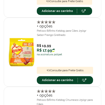
Consulte para Frete Grátis
Adicionar ao carrinho
+ opções
Petisco Bifinho Keldog para Cães 250gr
Sabor Frango Grelhado
R$ 19,99
R$ 17,99
na assinatura polipet
Consulte para Frete Grátis
Adicionar ao carrinho
+ opções
Petisco Bifinho Keldog Churrasco 250gr para
Cães