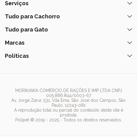
Quem Somos
Serviços
Nossas Lojas
Banho e Tosa
Tudo para Cachorro
Prazos de Entrega
Retire na Loja
Ração
Tudo para Gato
Fale Conosco
Peça pelo Delivery
Petiscos
Formas de Pagamento
Ração
Marcas
Assinatura Polipet
Tapete Higiênico
Como Comprar
Areia
Hospital Veterinário
Nexgard
Políticas
Coleiras
Lista de Desejos
Caixa de Areia
Clube mais Polipet
Simparic
Comedouros
Regulamentos Promocionais
Política de Privacidade
Bebedouro
PremieR
Antipulgas
Trocas e Devoluções
Termos de Uso
Fonte de Água
Golden
Dúvidas Frequentes
Arranhador
Pedigree
MORIKAWA COMÉRCIO DE RAÇÕES E IMP LTDA CNPJ
005.886.844/0003-67
Whiskas
Av. Jorge Zarur, 531, Vila Ema, São José dos Campos, São
Paulo, 12243-081
Dog Chow
A reprodução total ou parcial do conteúdo deste site é
proibida.
Royal Canin
Polipet ® 2019 - 2025 - Todos os direitos reservados.
Guabi Natural