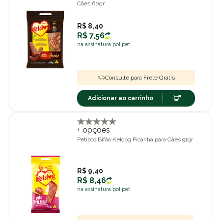
Cães 60gr
R$ 8,40
R$ 7,56
na assinatura polipet
Consulte para Frete Grátis
Adicionar ao carrinho
+ opções
Petisco Bifão Keldog Picanha para Cães 91gr
R$ 9,40
R$ 8,46
na assinatura polipet