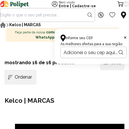
Bem vindo
00
|
Entre
Cadastre-se
Kelco | MARCAS
Faça parte da nossa
comunidade no
×
WhatsApp
Informe seu CEP
As melhores ofertas para a sua região
mostrando
16
de 16 produtos
Filtros
Kelco | MARCAS