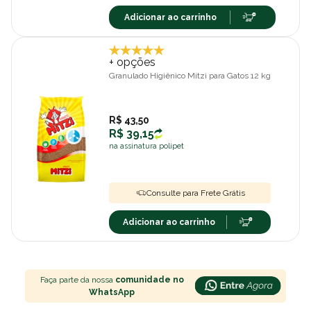
Adicionar ao carrinho
+ opções
Granulado Higiênico Mitzi para Gatos 12 kg
R$ 43,50
R$ 39,15
na assinatura polipet
Consulte para Frete Grátis
Adicionar ao carrinho
Faça parte da nossa
comunidade no
WhatsApp