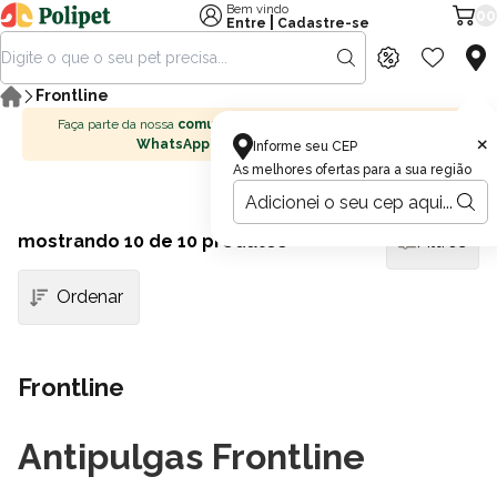
Bem vindo
00
|
Entre
Cadastre-se
Frontline
Faça parte da nossa
comunidade no
×
WhatsApp
Informe seu CEP
As melhores ofertas para a sua região
mostrando
10
de 10 produtos
Filtros
Frontline
Antipulgas Frontline