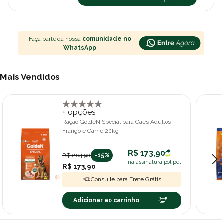
Faça parte da nossa
comunidade no
WhatsApp
Mais Vendidos
+ opções
Ração GoldeN Special para Cães Adultos
Frango e Carne 20kg
R$ 173,90
R$ 204,90
-15%
na assinatura polipet
R$ 173,90
Consulte para Frete Grátis
Adicionar ao carrinho