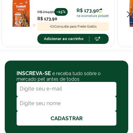
R$ 173,90
R$ 204,90
-15%
na assinatura polipet
R$ 173,90
Consulte para Frete Grátis
Adicionar ao carrinho
INSCREVA-SE
e receba tudo sobre o
mercado pet antes de todos
CADASTRAR