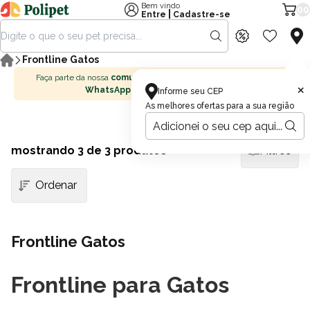
Bem vindo
00
|
Entre
Cadastre-se
Frontline Gatos
Faça parte da nossa
comunidade no
×
WhatsApp
Informe seu CEP
As melhores ofertas para a sua região
mostrando
3
de 3 produtos
Filtros
Frontline Gatos
Frontline para Gatos