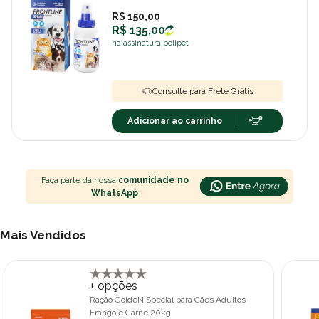
R$ 150,00
R$ 135,00
na assinatura polipet
Consulte para Frete Grátis
Adicionar ao carrinho
Faça parte da nossa
comunidade no
WhatsApp
Mais Vendidos
+ opções
Ração GoldeN Special para Cães Adultos
Frango e Carne 20kg