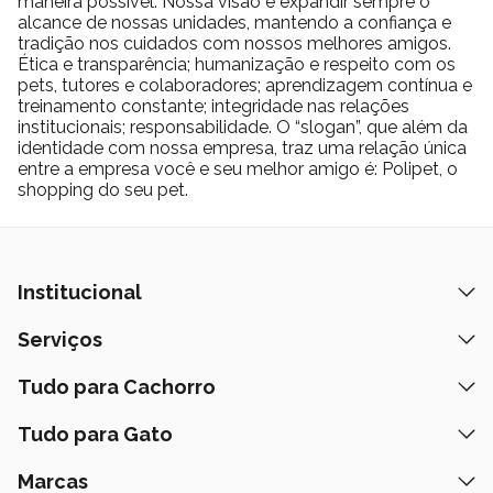
maneira possível. Nossa visão é expandir sempre o
alcance de nossas unidades, mantendo a confiança e
tradição nos cuidados com nossos melhores amigos.
Ética e transparência; humanização e respeito com os
pets, tutores e colaboradores; aprendizagem contínua e
treinamento constante; integridade nas relações
institucionais; responsabilidade. O “slogan”, que além da
identidade com nossa empresa, traz uma relação única
entre a empresa você e seu melhor amigo é: Polipet, o
shopping do seu pet.
Institucional
Quem Somos
Serviços
Nossas Lojas
Banho e Tosa
Tudo para Cachorro
Prazos de Entrega
Retire na Loja
Ração
Tudo para Gato
Fale Conosco
Peça pelo Delivery
Petiscos
Formas de Pagamento
Ração
Marcas
Assinatura Polipet