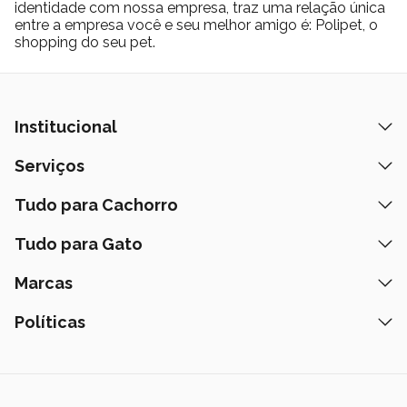
identidade com nossa empresa, traz uma relação única
entre a empresa você e seu melhor amigo é: Polipet, o
shopping do seu pet.
Institucional
Quem Somos
Serviços
Nossas Lojas
Banho e Tosa
Tudo para Cachorro
Prazos de Entrega
Retire na Loja
Ração
Tudo para Gato
Fale Conosco
Peça pelo Delivery
Petiscos
Formas de Pagamento
Ração
Marcas
Assinatura Polipet
Tapete Higiênico
Como Comprar
Areia
Hospital Veterinário
Nexgard
Políticas
Coleiras
Lista de Desejos
Caixa de Areia
Clube mais Polipet
Simparic
Comedouros
Regulamentos Promocionais
Política de Privacidade
Bebedouro
PremieR
Antipulgas
Trocas e Devoluções
Termos de Uso
Fonte de Água
Golden
Dúvidas Frequentes