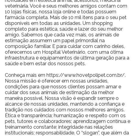
novidades em estética animal, acessórios, medicina
veterinária. Você e seus melhores amigos contam com
10 lojas físicas, nossa loja online e todas possuem
farmácia completa. Mais de 10 mil itens para o seu pet
disponíveis em todas as unidades. Um shopping
completo para estética, saúde e lazer do seu melhor
amigo. Sabemos que cada vez mais, os animais de
estimação assumem um papel primordial na
composição familiar. E para cuidar com carinho deles,
oferecemos um Hospital Veterinário, com uma ótima
infraestrutura e equipamentos de última geração para a
saúde e bem estar dos nossos pets.
Conheça mais em https://www.hovetpolipet.com.br/.
Nossa missão é oferecer em nossas unidades,
condições para que nossos clientes possam amar e
cuidar dos seus animais de estimação da melhor
maneira possível. Nossa visão é expandir sempre o
alcance de nossas unidades, mantendo a confiança e
tradição nos cuidados com nossos melhores amigos.
Ética e transparência; humanização e respeito com os
pets, tutores e colaboradores; aprendizagem contínua e
treinamento constante; integridade nas relações
institucionais; responsabilidade. O “slogan”, que além da