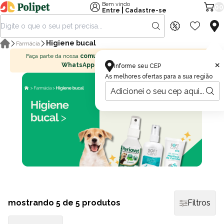
Bem vindo
00
|
Entre
Cadastre-se
Higiene bucal
Farmácia
Faça parte da nossa
comunidade no
×
WhatsApp
Informe seu CEP
As melhores ofertas para a sua região
mostrando
5
de 5 produtos
Filtros