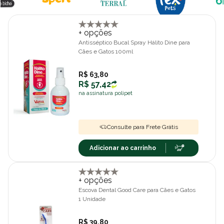
+ opções
Antisséptico Bucal Spray Hálito Dine para
Cães e Gatos 100ml
R$ 63,80
R$ 57,42
na assinatura polipet
Consulte para Frete Grátis
Adicionar ao carrinho
+ opções
Escova Dental Good Care para Cães e Gatos
1 Unidade
R$ 39,80