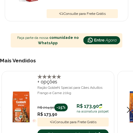
Consulte para Frete Grátis
Faça parte da nossa
comunidade no
WhatsApp
Mais Vendidos
+ opções
Ração GoldeN Special para Cães Adultos
Frango e Carne 20kg
R$ 173,90
R$ 204,90
-15%
na assinatura polipet
R$ 173,90
Consulte para Frete Grátis