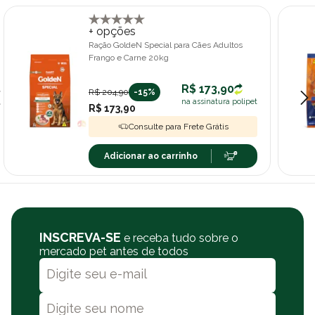
+ opções
Ração GoldeN Special para Cães Adultos
Frango e Carne 20kg
R$ 173,90
R$ 204,90
-15%
na assinatura polipet
R$ 173,90
Consulte para Frete Grátis
Adicionar ao carrinho
INSCREVA-SE
e receba tudo sobre o
mercado pet antes de todos