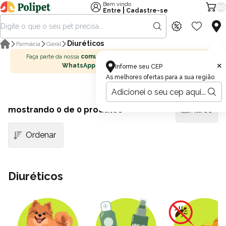
Bem vindo
00
|
Entre
Cadastre-se
Diuréticos
Farmácia
Geral
Faça parte da nossa
comunidade no
×
WhatsApp
Informe seu CEP
As melhores ofertas para a sua região
mostrando
0
de 0 produtos
Filtros
Diuréticos