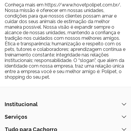
Conheça mais em https://www.hovetpolipet.com.br/.
Nossa missão é oferecer em nossas unidades,
condições para que nossos clientes possam amar e
cuidar dos seus animais de estimação da melhor
maneira possível. Nossa visão é expandir sempre o
alcance de nossas unidades, mantendo a confiança e
tradição nos cuidados com nossos melhores amigos.
Ética e transparência; humanização e respeito com os
pets, tutores e colaboradores; aprendizagem contínua e
treinamento constante; integridade nas relações
institucionais; responsabilidade. O “slogan”, que além da
identidade com nossa empresa, traz uma relação única
entre a empresa você e seu melhor amigo é: Polipet, o
shopping do seu pet.
Institucional
Quem Somos
Serviços
Nossas Lojas
Banho e Tosa
Tudo para Cachorro