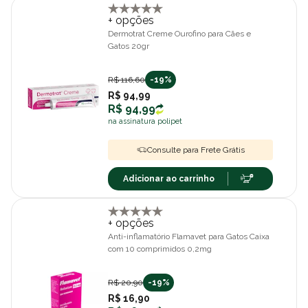
+ opções
Dermotrat Creme Ourofino para Cães e
Gatos 20gr
R$ 116,60
-19%
R$ 94,99
R$ 94,99
na assinatura polipet
Consulte para Frete Grátis
Adicionar ao carrinho
+ opções
Anti-inflamatório Flamavet para Gatos Caixa
com 10 comprimidos 0,2mg
R$ 20,90
-19%
R$ 16,90