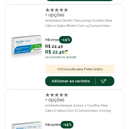
+ opções
Antibiótico Doxifin Tabs 50mg Ourofino Para
Cães e Gatos Blister Com 14 Comprimidos
R$ 27,50
-19%
R$ 22,40
R$ 22,40
na assinatura polipet
Consulte para Frete Grátis
Adicionar ao carrinho
+ opções
Antibioticoterapia Azicox 2 Ourofino Para
Cães E Gatos Com 6 Comprimidos 200mg
R$ 157,80
-19%