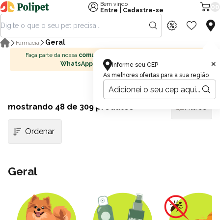
Bem vindo
00
|
Entre
Cadastre-se
Geral
Farmácia
Faça parte da nossa
comunidade no
×
WhatsApp
Informe seu CEP
As melhores ofertas para a sua região
mostrando
48
de 309 produtos
Filtros
Geral