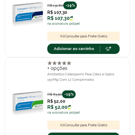
R$ 131,80
-19%
R$ 107,30
R$ 107,30
na assinatura polipet
Consulte para Frete Grátis
Adicionar ao carrinho
+ opções
Antibiótico Celesporim Para Cães e Gatos
150Mg Com 12 Comprimidos
R$ 63,90
-19%
R$ 52,00
R$ 52,00
na assinatura polipet
Consulte para Frete Grátis