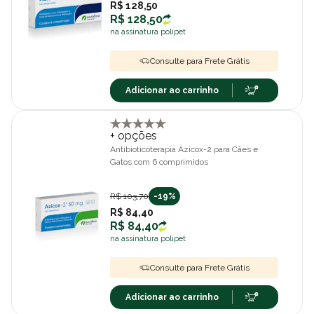
R$ 128,50
R$ 128,50
na assinatura polipet
Consulte para Frete Grátis
Adicionar ao carrinho
+ opções
Antibioticoterapia Azicox-2 para Cães e
Gatos com 6 comprimidos
R$ 103,70
-19%
R$ 84,40
R$ 84,40
na assinatura polipet
Consulte para Frete Grátis
Adicionar ao carrinho