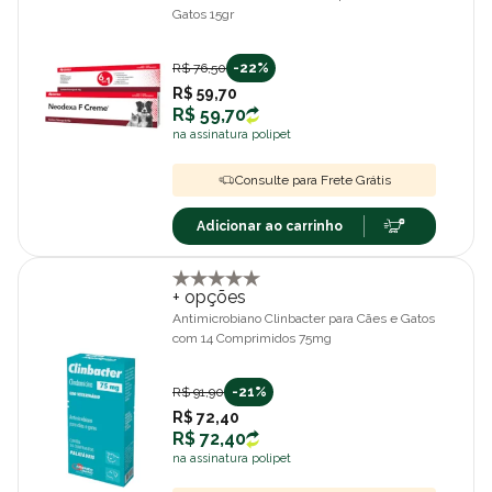
Gatos 15gr
R$ 76,50
-22%
R$ 59,70
R$ 59,70
na assinatura polipet
Consulte para Frete Grátis
Adicionar ao carrinho
+ opções
Antimicrobiano Clinbacter para Cães e Gatos
com 14 Comprimidos 75mg
R$ 91,90
-21%
R$ 72,40
R$ 72,40
na assinatura polipet