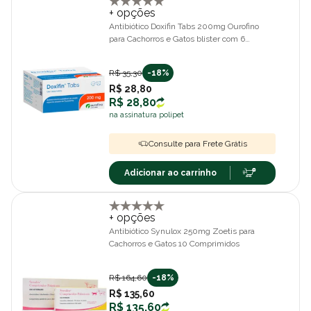
+ opções
Antibiótico Doxifin Tabs 200mg Ourofino
para Cachorros e Gatos blister com 6
comprimidos
R$ 35,30
-18%
R$ 28,80
R$ 28,80
na assinatura polipet
Consulte para Frete Grátis
Adicionar ao carrinho
+ opções
Antibiótico Synulox 250mg Zoetis para
Cachorros e Gatos 10 Comprimidos
R$ 164,60
-18%
R$ 135,60
R$ 135,60