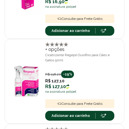
R$ 16,90
na assinatura polipet
Consulte para Frete Grátis
Adicionar ao carrinho
+ opções
Cicatrizante Regepil Ourofino para Cães e
Gatos 50ml
R$ 156,20
-19%
R$ 127,10
R$ 127,10
na assinatura polipet
Consulte para Frete Grátis
Adicionar ao carrinho