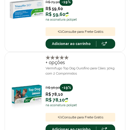
R$ 73,30
-19%
R$ 59,60
R$ 59,60
na assinatura polipet
Consulte para Frete Grátis
Adicionar ao carrinho
+ opções
Vermífugo Top Dog Ourofino para Cães 30kg
com 2 Comprimidos
R$ 96,90
-19%
R$ 78,10
R$ 78,10
na assinatura polipet
Consulte para Frete Grátis
Adicionar ao carrinho