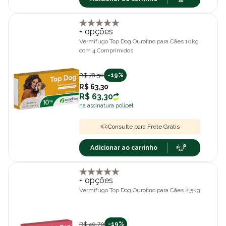
+ opções
Vermífugo Top Dog Ourofino para Cães 10kg
com 4 Comprimidos
R$ 78,50
-19%
R$ 63,30
R$ 63,30
na assinatura polipet
Consulte para Frete Grátis
Adicionar ao carrinho
+ opções
Vermífugo Top Dog Ourofino para Cães 2,5kg
R$ 40,70
-19%