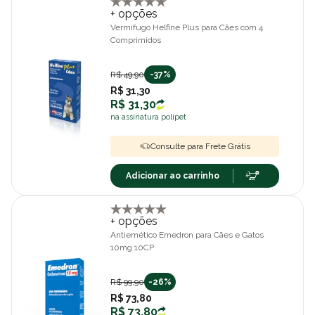
+ opções
Vermifugo Helfine Plus para Cães com 4
Comprimidos
R$ 49,90
-37%
R$ 31,30
R$ 31,30
na assinatura polipet
Consulte para Frete Grátis
Adicionar ao carrinho
+ opções
Antiemético Emedron para Cães e Gatos
10mg 10CP
R$ 99,90
-26%
R$ 73,80
R$ 73,80