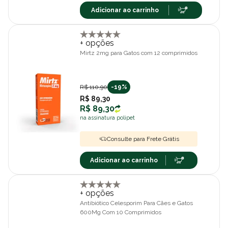
Adicionar ao carrinho
+ opções
Mirtz 2mg para Gatos com 12 comprimidos
R$ 110,90
-19%
R$ 89,30
R$ 89,30
na assinatura polipet
Consulte para Frete Grátis
Adicionar ao carrinho
+ opções
Antibiótico Celesporim Para Cães e Gatos
600Mg Com 10 Comprimidos