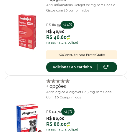
Anti-inflamatório Ketojet 20mg para Cães e
Gatos com 10 comprimidos
R$ 60,99
-24%
R$ 46,60
R$ 46,60
na assinatura polipet
Consulte para Frete Grátis
Adicionar ao carrinho
+ opções
Antialérgico Alergovet C 1,4mg para Cães
Com 20 Comprimidos
R$ 111,70
-23%
R$ 86,00
R$ 86,00
na assinatura polipet