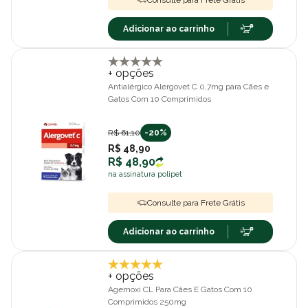
Consulte para Frete Grátis
Adicionar ao carrinho
+ opções
Antialérgico Alergovet C 0,7mg para Cães e
Gatos Com 10 Comprimidos
R$ 61,10
-20%
R$ 48,90
R$ 48,90
na assinatura polipet
Consulte para Frete Grátis
Adicionar ao carrinho
+ opções
Agemoxi CL Para Cães E Gatos Com 10
Comprimidos 250mg