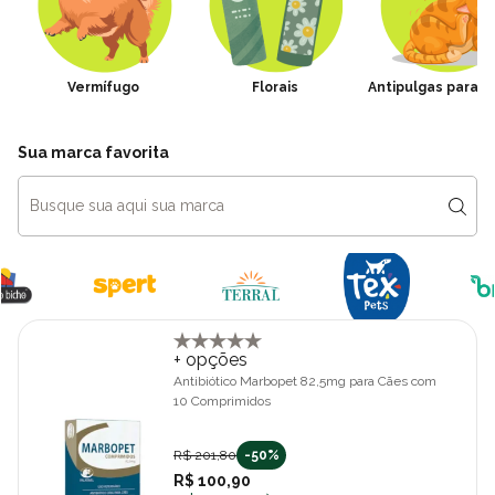
Vermífugo
Florais
Antipulgas para G
Sua marca favorita
+ opções
Antibiótico Marbopet 82,5mg para Cães com
10 Comprimidos
R$ 201,80
-50%
R$ 100,90