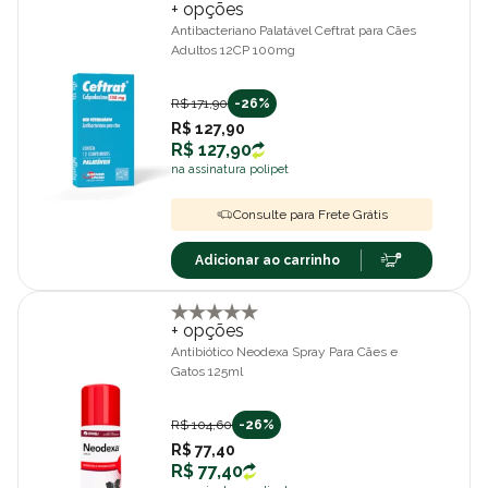
+ opções
Antibacteriano Palatável Ceftrat para Cães
Adultos 12CP 100mg
R$ 171,90
-26%
R$ 127,90
R$ 127,90
na assinatura polipet
Consulte para Frete Grátis
Adicionar ao carrinho
+ opções
Antibiótico Neodexa Spray Para Cães e
Gatos 125ml
R$ 104,60
-26%
R$ 77,40
R$ 77,40