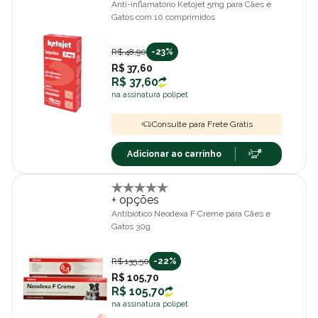
Anti-inflamatório Ketojet 5mg para Cães e
Gatos com 10 comprimidos
R$ 48,90
-23%
R$ 37,60
R$ 37,60
na assinatura polipet
Consulte para Frete Grátis
Adicionar ao carrinho
+ opções
Antibiótico Neodexa F Creme para Cães e
Gatos 30g
R$ 135,50
-22%
R$ 105,70
R$ 105,70
na assinatura polipet