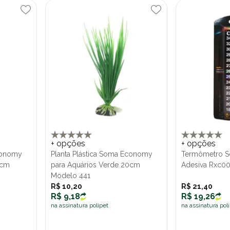
+ opções
+ opções
Economy
Planta Plástica Soma Economy
Termômetro So
0cm
para Aquários Verde 20cm
Adesiva Rxc0
Modelo 441
R$ 10,20
R$ 21,40
R$ 9,18
R$ 19,26
na assinatura polipet
na assinatura pol