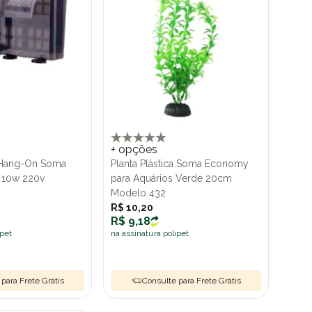
+ opções
r Hang-On Soma
Planta Plástica Soma Economy
 10w 220v
para Aquários Verde 20cm
Modelo 432
R$ 10,20
R$ 9,18
ipet
na assinatura polipet
para Frete Grátis
Consulte para Frete Grátis