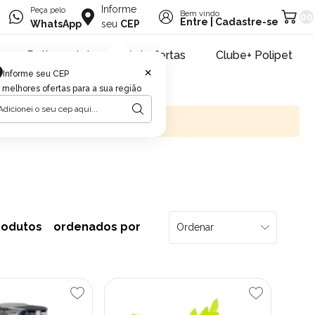
Informe
Peça pelo
Bem vindo
00
Entre
|
Cadastre-se
WhatsApp
seu
CEP
Retire na loja
Pet ofertas
Clube+ Polipet
×
Informe seu CEP
 melhores ofertas para a sua região
rodutos
ordenados por