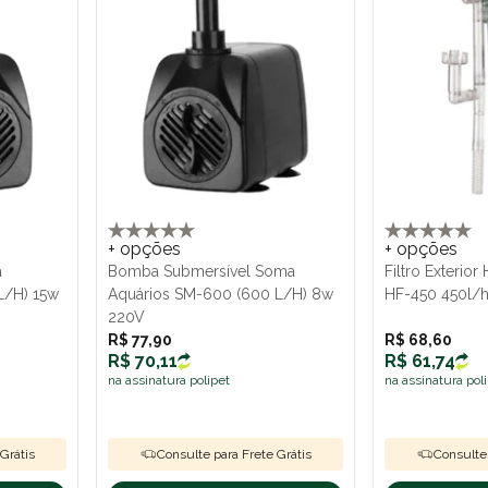
+ opções
+ opções
a
Bomba Submersível Soma
Filtro Exterio
L/H) 15w
Aquários SM-600 (600 L/H) 8w
HF-450 450l/
220V
R$ 77,90
R$ 68,60
R$ 70,11
R$ 61,74
na assinatura polipet
na assinatura pol
Grátis
Consulte para Frete Grátis
Consulte 