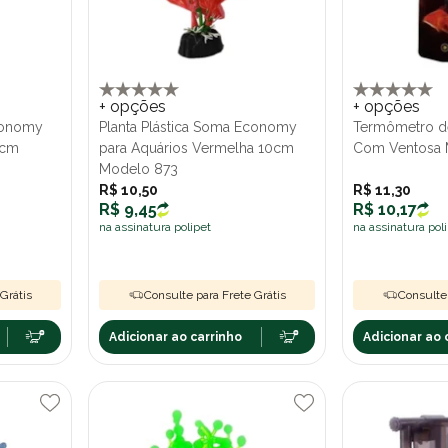
+ opções
+ opções
Economy
Planta Plástica Soma Economy
Termômetro d
0cm
para Aquários Vermelha 10cm
Com Ventosa
Modelo 873
R$ 10,50
R$ 11,30
R$ 9,45
R$ 10,17
na assinatura polipet
na assinatura pol
Grátis
Consulte para Frete Grátis
Consulte 
Adicionar ao carrinho
Adicionar ao 