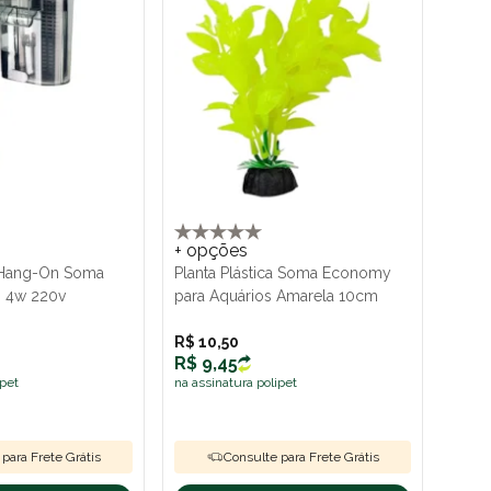
+ opções
r Hang-On Soma
Planta Plástica Soma Economy
h 4w 220v
para Aquários Amarela 10cm
R$ 10,50
R$ 9,45
ipet
na assinatura polipet
para Frete Grátis
Consulte para Frete Grátis