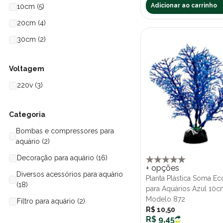
Adicionar ao carrinho
10cm (5)
20cm (4)
30cm (2)
Voltagem
220v (3)
Categoria
Bombas e compressores para
aquário (2)
Decoração para aquário (16)
+ opções
Diversos acessórios para aquário
Planta Plástica Soma 
(18)
para Aquários Azul 10c
Modelo 872
Filtro para aquário (2)
R$ 10,50
Tratamento da água (1)
R$ 9,45