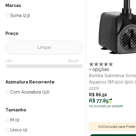
Marcas
Soma (23)
Preço
Limpar
+ opções
Bomba Submersa Som
Assinatura Recorrente
Aquários SM-900 (900 
220V
Com Assinatura (22)
R$ 86,50
R$ 77,85
na assinatura polipet
Tamanho
M (1)
Consulte para Frete 
Único (1)