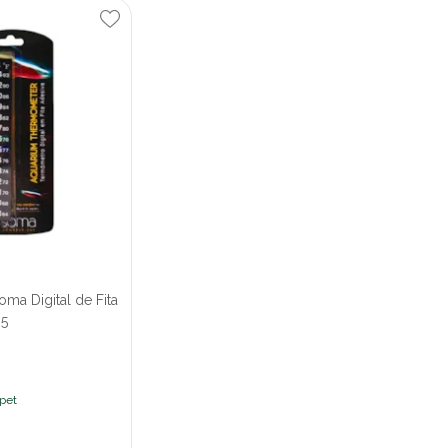
ma Digital de Fita
05
ipet