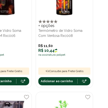
+ opções
e Vidro Soma
Termômetro de Vidro Soma
 M Rxc006
Com Ventosa Rxc008
R$ 11,60
R$ 10,44
ipet
na assinatura polipet
para Frete Grátis
Consulte para Frete Grátis
carrinho
Adicionar ao carrinho