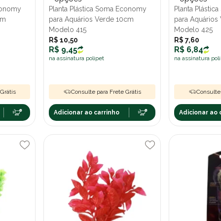
Economy
Planta Plástica Soma Economy
Planta Plásti
cm
para Aquários Verde 10cm
para Aquários
Modelo 415
Modelo 425
R$ 10,50
R$ 7,60
R$ 9,45
R$ 6,84
na assinatura polipet
na assinatura pol
Grátis
Consulte para Frete Grátis
Consulte 
Adicionar ao carrinho
Adicionar ao 