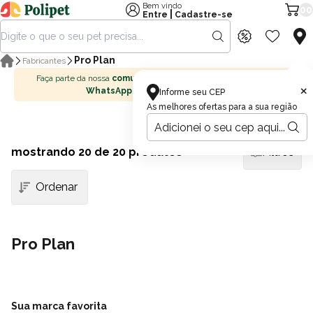
Bem vindo
00
|
Entre
Cadastre-se
Pro Plan
Fabricantes
Faça parte da nossa
comunidade no
×
WhatsApp
Informe seu CEP
As melhores ofertas para a sua região
mostrando
20
de 20 produtos
Filtros
Pro Plan
Sua marca favorita