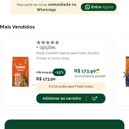
Faça parte da nossa
comunidade no
WhatsApp
Mais Vendidos
+ opções
Ração GoldeN Special para Cães Adultos
Frango e Carne 20kg
R$ 173,90
R$ 204,90
-15%
na assinatura polipet
R$ 173,90
Consulte para Frete Grátis
Adicionar ao carrinho