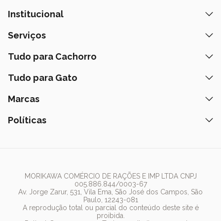
Institucional
Quem Somos
Serviços
Nossas Lojas
Banho e Tosa
Tudo para Cachorro
Prazos de Entrega
Retire na Loja
Ração
Tudo para Gato
Fale Conosco
Peça pelo Delivery
Petiscos
Formas de Pagamento
Ração
Marcas
Assinatura Polipet
Tapete Higiênico
Como Comprar
Areia
Hospital Veterinário
Nexgard
Políticas
Coleiras
Lista de Desejos
Caixa de Areia
Clube mais Polipet
Simparic
Comedouros
Regulamentos Promocionais
Política de Privacidade
Bebedouro
PremieR
Antipulgas
Trocas e Devoluções
Termos de Uso
Fonte de Água
Golden
Dúvidas Frequentes
Arranhador
Pedigree
MORIKAWA COMÉRCIO DE RAÇÕES E IMP LTDA CNPJ
005.886.844/0003-67
Whiskas
Av. Jorge Zarur, 531, Vila Ema, São José dos Campos, São
Paulo, 12243-081
Dog Chow
A reprodução total ou parcial do conteúdo deste site é
proibida.
Royal Canin