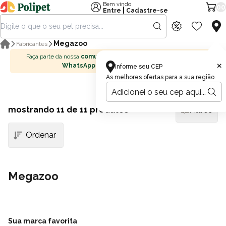
Bem vindo
00
|
Entre
Cadastre-se
Megazoo
Fabricantes
Faça parte da nossa
comunidade no
×
WhatsApp
Informe seu CEP
As melhores ofertas para a sua região
mostrando
11
de 11 produtos
Filtros
Megazoo
Sua marca favorita