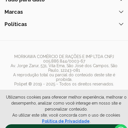
Peça pelo Delivery
Petiscos
Formas de Pagamento
Ração
Marcas
Assinatura Polipet
Tapete Higiênico
Como Comprar
Areia
Hospital Veterinário
Nexgard
Políticas
Coleiras
Lista de Desejos
Caixa de Areia
Clube mais Polipet
Simparic
Comedouros
Regulamentos Promocionais
Política de Privacidade
Bebedouro
PremieR
Antipulgas
Trocas e Devoluções
Termos de Uso
Fonte de Água
Golden
Dúvidas Frequentes
Arranhador
Pedigree
MORIKAWA COMÉRCIO DE RAÇÕES E IMP LTDA CNPJ
005.886.844/0003-67
Whiskas
Av. Jorge Zarur, 531, Vila Ema, São José dos Campos, São
Paulo, 12243-081
Dog Chow
A reprodução total ou parcial do conteúdo deste site é
proibida.
Royal Canin
Polipet ® 2019 - 2025 - Todos os direitos reservados.
Guabi Natural
Utilizamos cookies para oferecer melhor experiência, melhorar o
desempenho, analizar como você interage em nosso site e
personalizar conteúdo.
Ao utilizar este site, você concorda com o uso de cookies
Política de Privacidade
.