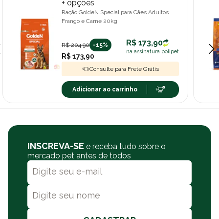
+ opções
Ração GoldeN Special para Cães Adultos
Frango e Carne 20kg
R$ 173,90
R$ 204,90
-15%
na assinatura polipet
R$ 173,90
Consulte para Frete Grátis
Adicionar ao carrinho
INSCREVA-SE
e receba tudo sobre o
mercado pet antes de todos