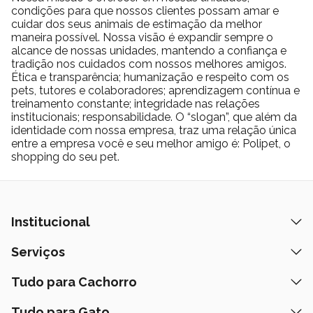
condições para que nossos clientes possam amar e
cuidar dos seus animais de estimação da melhor
maneira possível. Nossa visão é expandir sempre o
alcance de nossas unidades, mantendo a confiança e
tradição nos cuidados com nossos melhores amigos.
Ética e transparência; humanização e respeito com os
pets, tutores e colaboradores; aprendizagem contínua e
treinamento constante; integridade nas relações
institucionais; responsabilidade. O “slogan”, que além da
identidade com nossa empresa, traz uma relação única
entre a empresa você e seu melhor amigo é: Polipet, o
shopping do seu pet.
Institucional
Quem Somos
Serviços
Nossas Lojas
Banho e Tosa
Tudo para Cachorro
Prazos de Entrega
Retire na Loja
Ração
Tudo para Gato
Fale Conosco